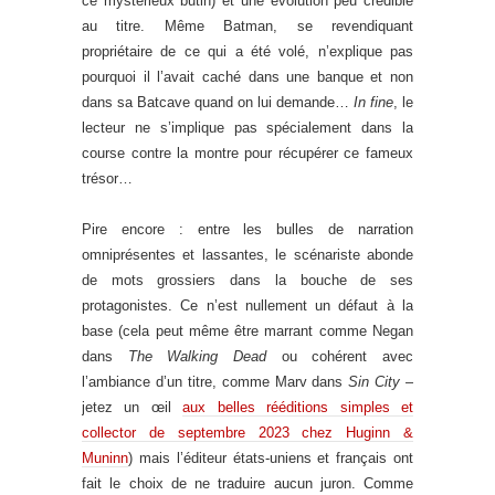
ce mystérieux butin) et une évolution peu crédible
au titre. Même Batman, se revendiquant
propriétaire de ce qui a été volé, n’explique pas
pourquoi il l’avait caché dans une banque et non
dans sa Batcave quand on lui demande…
In fine
, le
lecteur ne s’implique pas spécialement dans la
course contre la montre pour récupérer ce fameux
trésor…
Pire encore : entre les bulles de narration
omniprésentes et lassantes, le scénariste abonde
de mots grossiers dans la bouche de ses
protagonistes. Ce n’est nullement un défaut à la
base (cela peut même être marrant comme Negan
dans
The Walking Dead
ou cohérent avec
l’ambiance d’un titre, comme Marv dans
Sin City
–
jetez un œil
aux belles rééditions simples et
collector de septembre 2023 chez Huginn &
Muninn
) mais l’éditeur états-uniens et français ont
fait le choix de ne traduire aucun juron. Comme