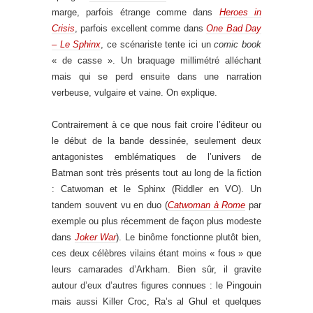
marge, parfois étrange comme dans
Heroes in
Crisis
, parfois excellent comme dans
One Bad Day
– Le Sphinx
, ce scénariste tente ici un
comic book
« de casse ». Un braquage millimétré alléchant
mais qui se perd ensuite dans une narration
verbeuse, vulgaire et vaine. On explique.
Contrairement à ce que nous fait croire l’éditeur ou
le début de la bande dessinée, seulement deux
antagonistes emblématiques de l’univers de
Batman sont très présents tout au long de la fiction
: Catwoman et le Sphinx (Riddler en VO). Un
tandem souvent vu en duo (
Catwoman à Rome
par
exemple ou plus récemment de façon plus modeste
dans
Joker War
). Le binôme fonctionne plutôt bien,
ces deux célèbres vilains étant moins « fous » que
leurs camarades d’Arkham. Bien sûr, il gravite
autour d’eux d’autres figures connues : le Pingouin
mais aussi Killer Croc, Ra’s al Ghul et quelques