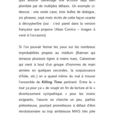
quoi alourdir davantage une écriture déjà bien
plombée par de multiples défauts. Un exemple ci-
dessus : une seule case, trois bulles de dialogue,
six phrases, sept mots écrits de cette façon usante
à décrypter/lire (oui : c’est pareil dans la version
française que propose Urban Comics – images à
venir à l’occasion).
Si l’on pouvait fermer les yeux sur les nombreux
improbabilités propres au médium (Batman qui
terrasse plusieurs tigres à mains nues, Catwoman
qui vient à bout d’un groupe d’hommes de main
armées en quelques secondes, la surpuissance
d’Aide, etc.) on a quand même du mal à trouver
l’ensemble de
Killing Time
pertinent. Entre le «
tout ça pour ça
» de soupir en fin de lecture et le «
divertissement sympathique » pour les moins
exigeants, l’œuvre se cherche un peu, parfois
prétentieuse, pourtant prometteuse à défaut d’être
révolutionnaire ou trop ambitieuse MAIS très jolie