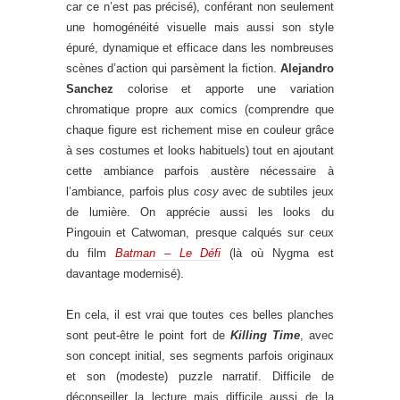
car ce n’est pas précisé), conférant non seulement
une homogénéité visuelle mais aussi son style
épuré, dynamique et efficace dans les nombreuses
scènes d’action qui parsèment la fiction.
Alejandro
Sanchez
colorise et apporte une variation
chromatique propre aux comics (comprendre que
chaque figure est richement mise en couleur grâce
à ses costumes et looks habituels) tout en ajoutant
cette ambiance parfois austère nécessaire à
l’ambiance, parfois plus
cosy
avec de subtiles jeux
de lumière. On apprécie aussi les looks du
Pingouin et Catwoman, presque calqués sur ceux
du film
Batman – Le Défi
(là où Nygma est
davantage modernisé).
En cela, il est vrai que toutes ces belles planches
sont peut-être le point fort de
Killing Time
, avec
son concept initial, ses segments parfois originaux
et son (modeste) puzzle narratif. Difficile de
déconseiller la lecture mais difficile aussi de la