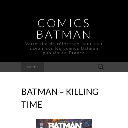
COMICS
BATMAN
Votre site de référence pour tout
savoir sur les comics Batman
publiés en France
Rechercher :
MENU
BATMAN – KILLING
TIME