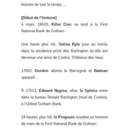
histoire de tuer le temps…
[Début de l’histoire]
4 mars, 16h33.
Killer Croc
se rend à la First
National Bank de Gotham.
Une heure plus tôt,
Selina Kyle
joue au tennis
dans la résidence privé des Barrington où elle est
devenue une amie de Cookie, l’hôtesse des lieux.
17h03,
Gordon
allume le Bat-signal et
Batman
apparaît…
À 17h13,
Edward Nygma
, alias
le Sphinx
entre
dans le bureau Ronald Barrington (mari de Cookie),
à l’United Gotham Bank.
24 heures plus tôt,
le Pingouin
soudoie un homme
de main de la First National Bank de Gotham.