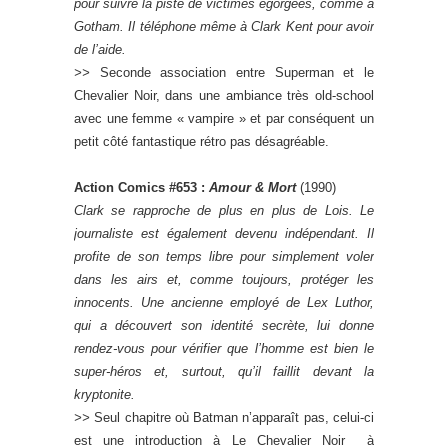
pour suivre la piste de victimes égorgées, comme à
Gotham. Il téléphone même à Clark Kent pour avoir
de l’aide.
>>
Seconde association entre Superman et le
Chevalier Noir, dans une ambiance très old-school
avec une femme « vampire » et par conséquent un
petit côté fantastique rétro pas désagréable.
Action Comics #653 :
Amour & Mort
(1990)
Clark se rapproche de plus en plus de Lois. Le
journaliste est également devenu indépendant. Il
profite de son temps libre pour simplement voler
dans les airs et, comme toujours, protéger les
innocents. Une ancienne employé de Lex Luthor,
qui a découvert son identité secrète, lui donne
rendez-vous pour vérifier que l’homme est bien le
super-héros et, surtout, qu’il faillit devant la
kryptonite.
>>
Seul chapitre où Batman n’apparaît pas, celui-ci
est une introduction à Le Chevalier Noir à