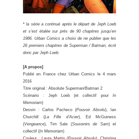
*
la série a continué après le départ de Jeph Loeb
et s’est étalée sur près de 90 chapitres jusqu’en
1986. Urban Comics a choisi de ne publier que les
26 premiers chapitres de Superman / Batman, écrit
donc par Jeph Loeb.
[A propos]
Publié en France chez Urban Comics le 4 mars
2016
Titre original : Absolute Superman/Batman 2
Scénario : Jeph Loeb (et collectif pour
In
Memoriam
)
Dessin : Carlos Pacheco (
Pouvoir Absolu
), Ian
Churchill (
La Fille d’Acier
), Ed McGuiness
(
Vengeance
), Tim Sale (
Souvenirs de Sam
) et
collectif (
In Memoriam
)
Couleur : Laura Martin (
Pouvoir Absolu
), Christina