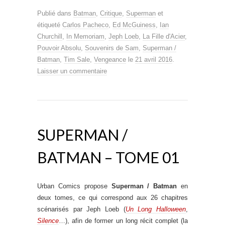
Publié dans
Batman
,
Critique
,
Superman
et
étiqueté
Carlos Pacheco
,
Ed McGuiness
,
Ian
Churchill
,
In Memoriam
,
Jeph Loeb
,
La Fille d'Acier
,
Pouvoir Absolu
,
Souvenirs de Sam
,
Superman /
Batman
,
Tim Sale
,
Vengeance
le
21 avril 2016
.
Laisser un commentaire
SUPERMAN /
BATMAN – TOME 01
Urban Comics propose
Superman / Batman
en
deux tomes, ce qui correspond aux 26 chapitres
scénarisés par Jeph Loeb (
Un Long Halloween
,
Silence
…), afin de former un long récit complet (la