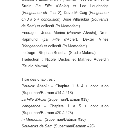
Strain (
La Fille d’Acier
) et Lee Loughridge
(
Vengeance ch. 1 et 2
), Dave McCaig (
Vengeance
ch.3 à 5 + conclusion
), Jose Villarrubia (
Souvenirs
de Sam
) et collectif (
In Memoriam
)
Encrage : Jesus Merino (
Pouvoir Absolu
), Nrom
Rapmund (
La Fille d’Acier
), Dexter Vines
(
Vengeance
) et collectif (
In Memoriam
)
Lettrage : Stephan Boschat (Studio Makma)
Traduction : Nicole Duclos et Mathieu Auverdin
(Studio Makma)
Titre des chapitres :
Pouvoir Absolu
– Chapitre 1 à 4 + conclusion
(Superman/Batman #14 à #18)
La Fille d’Acier
(Superman/Batman #19)
Vengeance
– Chapitre 1 à 5 + conclusion
(Superman/Batman #20 à #25)
In Memoriam
(Superman/Batman #26)
Souvenirs de Sam
(Superman/Batman #26)