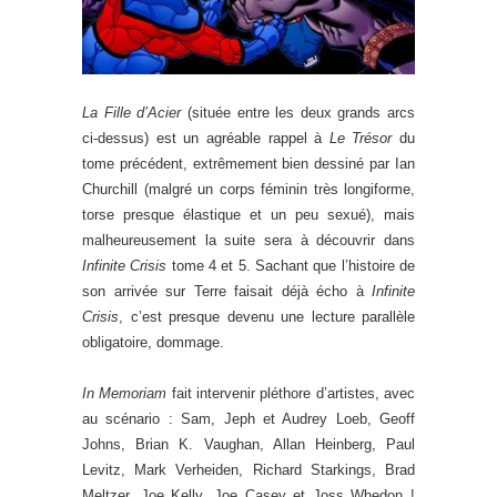
La Fille d’Acier
(située entre les deux grands arcs
ci-dessus) est un agréable rappel à
Le Trésor
du
tome précédent, extrêmement bien dessiné par Ian
Churchill (malgré un corps féminin très longiforme,
torse presque élastique et un peu sexué), mais
malheureusement la suite sera à découvrir dans
Infinite Crisis
tome 4 et 5. Sachant que l’histoire de
son arrivée sur Terre faisait déjà écho à
Infinite
Crisis
, c’est presque devenu une lecture parallèle
obligatoire, dommage.
In Memoriam
fait intervenir pléthore d’artistes, avec
au scénario : Sam, Jeph et Audrey Loeb, Geoff
Johns, Brian K. Vaughan, Allan Heinberg, Paul
Levitz, Mark Verheiden, Richard Starkings, Brad
Meltzer, Joe Kelly, Joe Casey et Joss Whedon !