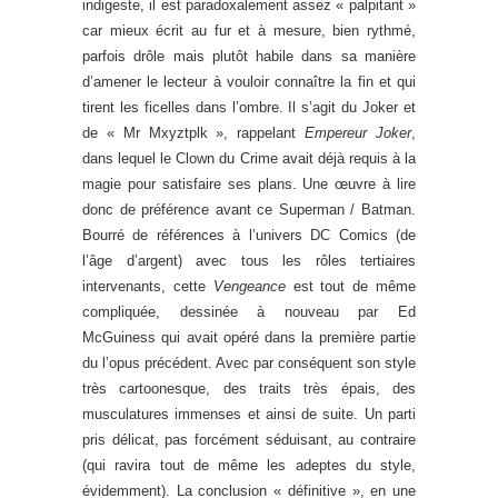
indigeste, il est paradoxalement assez « palpitant »
car mieux écrit au fur et à mesure, bien rythmé,
parfois drôle mais plutôt habile dans sa manière
d’amener le lecteur à vouloir connaître la fin et qui
tirent les ficelles dans l’ombre. Il s’agit du Joker et
de « Mr Mxyztplk », rappelant
Empereur Joker
,
dans lequel le Clown du Crime avait déjà requis à la
magie pour satisfaire ses plans. Une œuvre à lire
donc de préférence avant ce Superman / Batman.
Bourré de références à l’univers DC Comics (de
l’âge d’argent) avec tous les rôles tertiaires
intervenants, cette
Vengeance
est tout de même
compliquée, dessinée à nouveau par Ed
McGuiness qui avait opéré dans la première partie
du l’opus précédent. Avec par conséquent son style
très cartoonesque, des traits très épais, des
musculatures immenses et ainsi de suite. Un parti
pris délicat, pas forcément séduisant, au contraire
(qui ravira tout de même les adeptes du style,
évidemment). La conclusion « définitive », en une