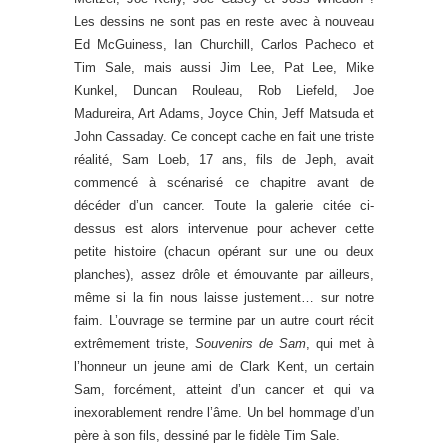
Les dessins ne sont pas en reste avec à nouveau
Ed McGuiness, Ian Churchill, Carlos Pacheco et
Tim Sale, mais aussi Jim Lee, Pat Lee, Mike
Kunkel, Duncan Rouleau, Rob Liefeld, Joe
Madureira, Art Adams, Joyce Chin, Jeff Matsuda et
John Cassaday. Ce concept cache en fait une triste
réalité, Sam Loeb, 17 ans, fils de Jeph, avait
commencé à scénarisé ce chapitre avant de
décéder d’un cancer. Toute la galerie citée ci-
dessus est alors intervenue pour achever cette
petite histoire (chacun opérant sur une ou deux
planches), assez drôle et émouvante par ailleurs,
même si la fin nous laisse justement… sur notre
faim. L’ouvrage se termine par un autre court récit
extrêmement triste,
Souvenirs de Sam
, qui met à
l’honneur un jeune ami de Clark Kent, un certain
Sam, forcément, atteint d’un cancer et qui va
inexorablement rendre l’âme. Un bel hommage d’un
père à son fils, dessiné par le fidèle Tim Sale.