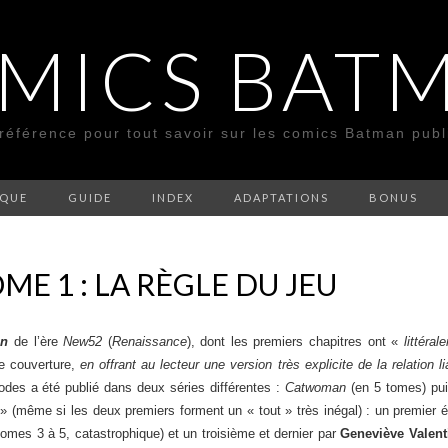
MICS BAT
 référence pour tout savoir sur les comics Batman pub
SQUE
GUIDE
INDEX
ADAPTATIONS
BONUS
E 1 : LA RÈGLE DU JEU
an
de l’ère
New52
(
Renaissance
), dont les premiers chapitres ont «
littéra
de couverture,
en offrant au lecteur une version très explicite de la relation
odes a été publié dans deux séries différentes :
Catwoman
(en 5 tomes) pu
» (même si les deux premiers forment un « tout » très inégal) : un premier é
omes 3 à 5, catastrophique) et un troisième et dernier par
Geneviève Valent