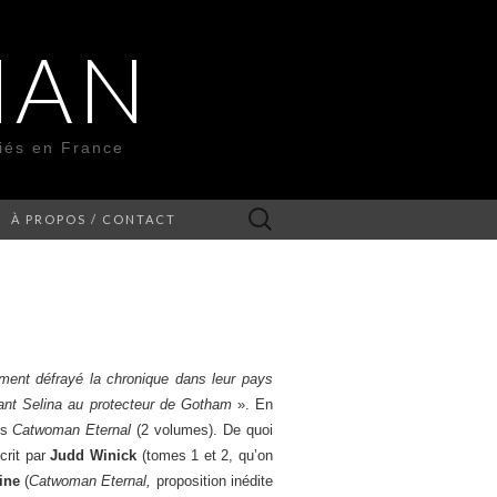
MAN
liés en France
Rechercher :
À PROPOS / CONTACT
lement défrayé la chronique dans leur pays
 liant Selina au protecteur de Gotham
». En
is
Catwoman Eternal
(2 volumes). De quoi
crit par
Judd Winick
(tomes 1 et 2, qu’on
ine
(
Catwoman Eternal,
proposition inédite