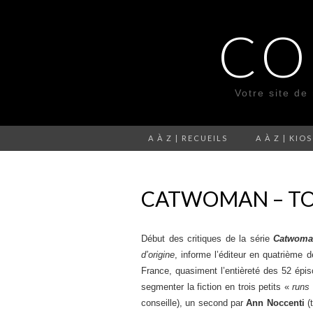
CO
Votre site de
A À Z | RECUEILS
A À Z | KIO
CATWOMAN – TOM
Début des critiques de la série
Catwom
d’origine
, informe l’éditeur en quatrième 
France, quasiment l’entièreté des 52 épis
segmenter la fiction en trois petits «
runs
conseille), un second par
Ann Noccenti
(t