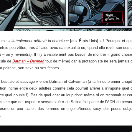
aurait «
littéralement défrayé la chronique
[aux États-Unis] » ! Pourquoi et qu’
arfois peu vêtue, très à l’aise avec sa sexualité ou, quand elle revêt son co
e – on y reviendra). Il n’y a visiblement pas besoin de montrer « grand chose
icule de
Batman – Damned
tout de même) car la protagoniste ne sera jamais d
sa poitrine, son sexe ou ses fesses.
stiale et sauvage » entre Batman et Catwoman (à la fin du premier chapitre) e
lation intime entre deux adultes comme cela pourrait arriver à n’importe quel
te quel couple !). Pas de quoi crier au loup donc même si on reconnaît et co
l estime que cet aspect « sexy/sexué » de Selina fait partie de l’ADN du pers
isme un peu facile : des femmes en lingerie/tenues sexy, des poses subjec
.