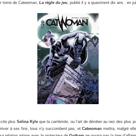
ier tome de
Catwoman
,
La règle du jeu
, publié il y a quasiment dix ans : en ju
excite plus
Selina Kyle
que la cambriole, ou l’art de dérober au nez des plus pu
arriver à ses fins, tous n’y succombent pas, et
Catwoman
mettra, malgré ell
a relation intime avec le protecteur de
Gotham
ne pourra pas la tirer d’affair