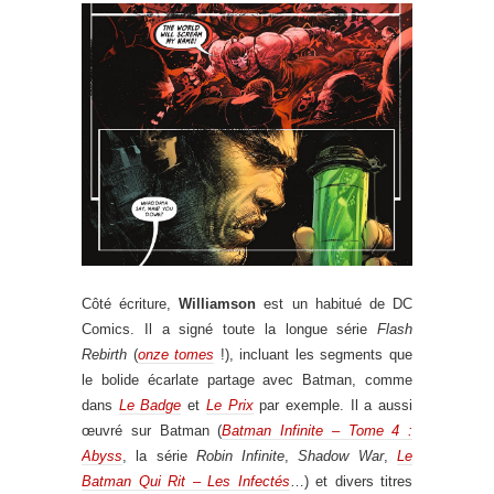
Côté écriture,
Williamson
est un habitué de DC
Comics. Il a signé toute la longue série
Flash
Rebirth
(
onze tomes
!), incluant les segments que
le bolide écarlate partage avec Batman, comme
dans
Le Badge
et
Le Prix
par exemple. Il a aussi
œuvré sur Batman (
Batman Infinite – Tome 4 :
Abyss
, la série
Robin Infinite
,
Shadow War
,
Le
Batman Qui Rit – Les Infectés
…) et divers titres