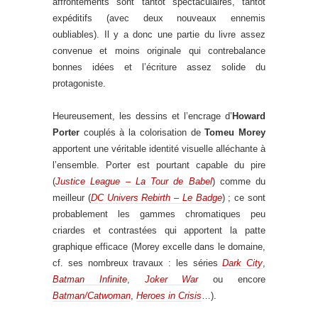
affrontements sont tantôt spectaculaires, tantôt
expéditifs (avec deux nouveaux ennemis
oubliables). Il y a donc une partie du livre assez
convenue et moins originale qui contrebalance
bonnes idées et l’écriture assez solide du
protagoniste.
Heureusement, les dessins et l’encrage d’
Howard
Porter
couplés à la colorisation de
Tomeu Morey
apportent une véritable identité visuelle alléchante à
l’ensemble. Porter est pourtant capable du pire
(
Justice League – La Tour de Babel
) comme du
meilleur (
DC Univers Rebirth – Le Badge
) ; ce sont
probablement les gammes chromatiques peu
criardes et contrastées qui apportent la patte
graphique efficace (Morey excelle dans le domaine,
cf. ses nombreux travaux : les séries
Dark City
,
Batman Infinite
,
Joker War
ou encore
Batman/Catwoman
,
Heroes in Crisis
…).