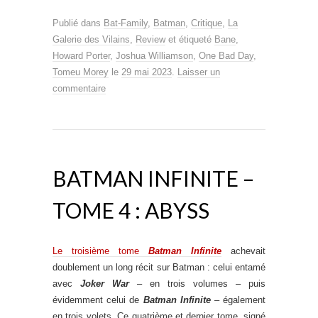
Publié dans
Bat-Family
,
Batman
,
Critique
,
La
Galerie des Vilains
,
Review
et étiqueté
Bane
,
Howard Porter
,
Joshua Williamson
,
One Bad Day
,
Tomeu Morey
le
29 mai 2023
.
Laisser un
commentaire
BATMAN INFINITE –
TOME 4 : ABYSS
Le troisième tome
Batman Infinite
achevait
doublement un long récit sur Batman : celui entamé
avec
Joker War
– en trois volumes – puis
évidemment celui de
Batman Infinite
– également
en trois volets. Ce quatrième et dernier tome, signé