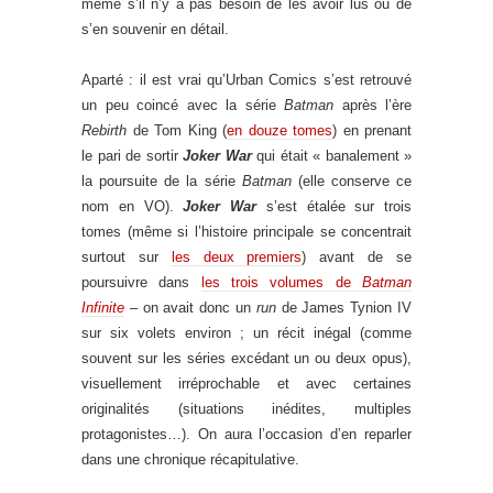
même s’il n’y a pas besoin de les avoir lus ou de
s’en souvenir en détail.
Aparté : il est vrai qu’Urban Comics s’est retrouvé
un peu coincé avec la série
Batman
après l’ère
Rebirth
de Tom King (
en douze tomes
) en prenant
le pari de sortir
Joker War
qui était « banalement »
la poursuite de la série
Batman
(elle conserve ce
nom en VO).
Joker War
s’est étalée sur trois
tomes (même si l’histoire principale se concentrait
surtout sur
les deux premiers
) avant de se
poursuivre dans
les trois volumes de
Batman
Infinite
– on avait donc un
run
de James Tynion IV
sur six volets environ ; un récit inégal (comme
souvent sur les séries excédant un ou deux opus),
visuellement irréprochable et avec certaines
originalités (situations inédites, multiples
protagonistes…). On aura l’occasion d’en reparler
dans une chronique récapitulative.