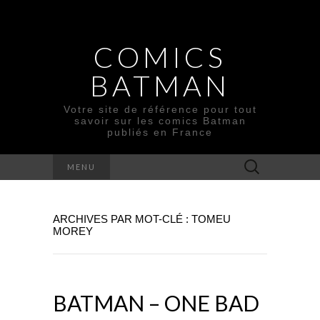
COMICS
BATMAN
Votre site de référence pour tout
savoir sur les comics Batman
publiés en France
Rechercher :
MENU
ARCHIVES PAR MOT-CLÉ : TOMEU
MOREY
BATMAN – ONE BAD