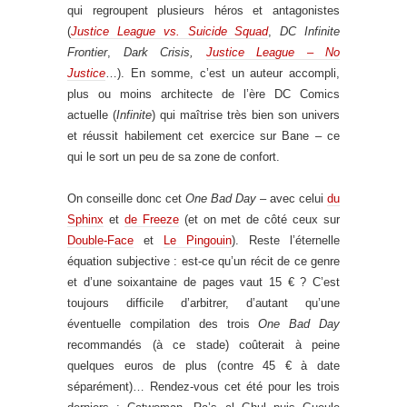
qui regroupent plusieurs héros et antagonistes
(
Justice League vs. Suicide Squad
,
DC Infinite
Frontier
,
Dark Crisis,
Justice League – No
Justice
…). En somme, c’est un auteur accompli,
plus ou moins architecte de l’ère DC Comics
actuelle (
Infinite
) qui maîtrise très bien son univers
et réussit habilement cet exercice sur Bane – ce
qui le sort un peu de sa zone de confort.
On conseille donc cet
One Bad Day
– avec celui
du
Sphinx
et
de Freeze
(et on met de côté ceux sur
Double-Face
et
Le Pingouin
). Reste l’éternelle
équation subjective : est-ce qu’un récit de ce genre
et d’une soixantaine de pages vaut 15 € ? C’est
toujours difficile d’arbitrer, d’autant qu’une
éventuelle compilation des trois
One Bad Day
recommandés (à ce stade) coûterait à peine
quelques euros de plus (contre 45 € à date
séparément)… Rendez-vous cet été pour les trois