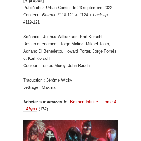
[À propos]
Publié chez Urban Comics le 23 septembre 2022.
Contient :
Batman
#118-121 & #124 +
back-up
#119-121
Scénario : Joshua Williamson, Karl Kerschl
Dessin et encrage : Jorge Molina, Mikael Janin,
Adriano Di Benedetto, Howard Porter, Jorge Fornés
et Karl Kerschl
Couleur : Tomeu Morey, John Rauch
Traduction : Jérôme Wicky
Lettrage : Makma
Acheter sur
amazon.fr
:
Batman Infinite – Tome 4
:
Abyss
(17€)