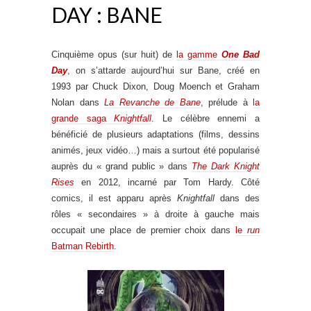
DAY : BANE
Cinquième opus (sur huit) de
la gamme
One Bad
Day
, on s’attarde aujourd’hui sur Bane, créé en
1993 par Chuck Dixon, Doug Moench et Graham
Nolan dans
La Revanche de Bane
, prélude à
la
grande saga
Knightfall
. Le célèbre ennemi a
bénéficié de plusieurs adaptations (films, dessins
animés, jeux vidéo…) mais a surtout été popularisé
auprès du « grand public » dans
The Dark Knight
Rises
en 2012, incarné par Tom Hardy. Côté
comics, il est apparu après
Knightfall
dans des
rôles « secondaires » à droite à gauche mais
occupait une place de premier choix dans
le
run
Batman Rebirth
.