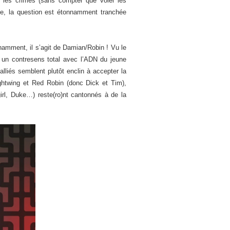
r les crimes (sans compter que voler les
e, la question est étonnamment tranchée
nnamment, il s’agit de Damian/Robin ! Vu le
it un contresens total avec l’ADN du jeune
lliés semblent plutôt enclin à accepter la
ightwing et Red Robin (donc Dick et Tim),
irl, Duke…) reste(ro)nt cantonnés à de la