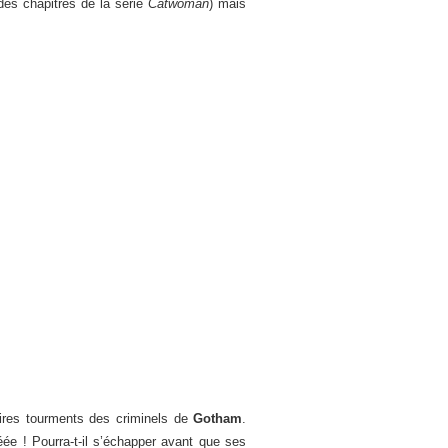
des chapitres de la série
Catwoman
) mais
ires tourments des criminels de
Gotham
.
ée ! Pourra-t-il s’échapper avant que ses