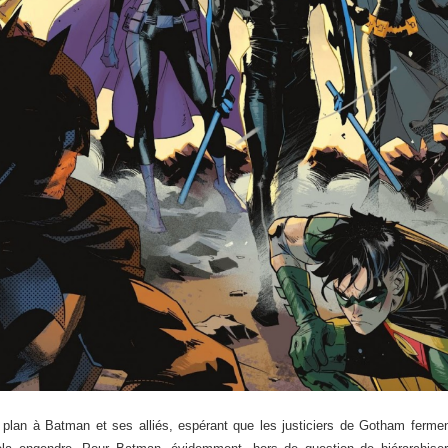
 plan à Batman et ses alliés, espérant que les justiciers de Gotham fermen