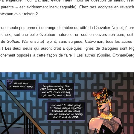
cela engendre. Pour Batman, évidemment, hors de question de hiérarchise
 parents – est évidemment inenvisageable). Chez ses acolytes en revanch
twoman avait raison ?
, une seule personne (!) se range d’emblée du côté du Chevalier Noir et, éto
au choix, soit une belle évolution mature et un soutien envers son père, so
e de
Gotham War
ensuite) rejoint, sans surprise, Catwoman, tous les autres a
 ! Les deux seuls qui auront droit à quelques lignes de dialogues sont N
ouchement opposés à cette façon de faire ! Les autres (Spoiler, Orphan/Batg