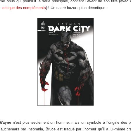
me opus qui poursuit la série principale, contient l’
event
de son titre (avec 
f.
critique des compléments
) ! Un sacré bazar qu’on décortique.
 Wayne
n’est plus seulement un homme, mais un symbole à l’origine des p
hemars par Insomnia, Bruce est traqué par l’horreur qu’il a lui-même cré