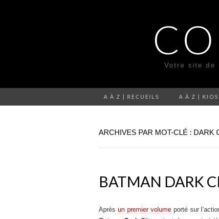
CO
Votre site de
A À Z | RECUEILS
A À Z | KIO
ARCHIVES PAR MOT-CLÉ : DARK 
BATMAN DARK CI
Après
un premier volume
porté sur l’acti