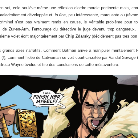
 en soi, cela soulève même une réflexion d’ordre morale pertinente mais, 
 maladroitement développée et,
in fine
, peu intéressante, marquante ou (rêvon
riminel n’est pas vraiment remis en cause, le véritable problème pour 
 de Zur-en-Arrh, l’entourage du détective le juge devenu trop dangereux,
sième volet écrit majoritairement par
Chip Zdarsky
(décidément pas très bon
is grands axes narratifs. Comment Batman arrive à manipuler mentalement R
 (!), comment l’idée de Catwoman se voit court-circuitée par Vandal Savage 
 Bruce Wayne évolue et tire des conclusions de cette mésaventure.