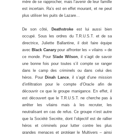
mère de se rapprocher, mais l’avenir de leur famille
est incertain. Ra’s est en effet mourant, et ne peut
plus utiliser les puits de Lazare…
De son côté,
Deathstroke
est lui aussi bien
occupé. Sous les ordres du T.R.U.S.T. et de sa
directrice, Juliette Ballantine, il doit faire équipe
avec
Black Canary
pour affronter les « vilains » de
ce monde. Pour
Slade Wilson
, il s’agit de savoir
une bonne fois pour toutes s’il compte se ranger
dans le camp des criminels ou dans celui des
héros. Pour
Dinah Lance
, il s’agit d’une mission
d’infiltration pour le compte d’Oracle afin de
découvrir ce que le groupe manigance. En effet, il
est découvert que le T.R.U.S.T. ne cherche pas à
arrêter les vilains mais à les recruter, les
neutralisant en cas de refus. Ce groupe n’est autre
que la Société Secrète, dont l’objectif est de rallier
héros et criminels pour lutter contre les plus
grandes menaces et protéger le Multivers – ainsi