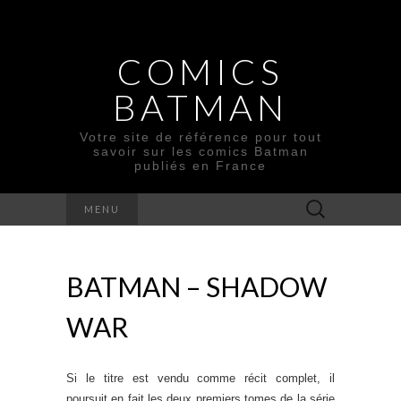
COMICS
BATMAN
Votre site de référence pour tout
savoir sur les comics Batman
publiés en France
Rechercher :
MENU
BATMAN – SHADOW
WAR
Si le titre est vendu comme récit complet, il
poursuit en fait les deux premiers tomes de la série