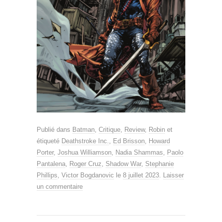
Publié dans
Batman
,
Critique
,
Review
,
Robin
et
étiqueté
Deathstroke Inc.
,
Ed Brisson
,
Howard
Porter
,
Joshua Williamson
,
Nadia Shammas
,
Paolo
Pantalena
,
Roger Cruz
,
Shadow War
,
Stephanie
Phillips
,
Victor Bogdanovic
le
8 juillet 2023
.
Laisser
un commentaire