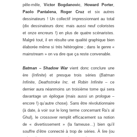
pêle-mêle,
Victor Bogdanovic
,
Howard Porter
,
Paolo Pantalena
,
Roger Cruz
et six autres
dessinateurs ! Un collectif impressionnant au total
(dix dessinateurs donc mais aussi neuf coloristes
et onze encreurs !) en plus de quatre scénaristes.
Malgré tout, il en résulte une qualité graphique bien
élaborée même si très hétérogène ; dans le genre «
mainstream » on va dire que ça reste convenable.
Batman – Shadow War
vient donc conclure une
ère (
Infinite
) et presque trois séries (
Batman
Infinite
,
Deathstroke Inc.
et
Robin Infinite
– ce
dernier aura néanmoins un troisième tome qui sera
davantage un épilogue (mais aussi un prologue –
encore !) qu’autre chose). Sans être révolutionnaire
(à date, à voir sur le long terme concernant Ra’s al
Ghul), le crossover remplit efficacement sa notion
de « divertissement » (la fameuse…) bien qu’il
souffre d’être connecté à trop de séries. À lire (ou