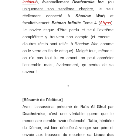
intérieur
), éventuellement
Deathstroke Inc.
(ou
uniquement son septième chapitre
, le seul
réellement connecté à
Shadow War
) et
facultativement
Batman Infinite
Tome 4 (
Abyss
).
Le novice risque d’être perdu et seul l’extrême
complétiste y trouvera son compte (et encore…
d’autres récits sont reliés à
Shadow War
, comme
on le verra en fin de critique). Malgré tout, même si
on n’a pas tout lu en amont, on peut apprécier
l’ensemble mais, évidemment, ça perdra de sa
saveur !
•
[Résumé de l’éditeur]
Avec l’assassinat présumé de
Ra’s Al Ghul
par
Deathstroke
, c’est une véritable guerre que le
mercenaire semble avoir déclenché.
Talia
, héritière
du Démon, est bien décidée à venger son père et
envoie aux trousses du meurtrier sa
Ligue des