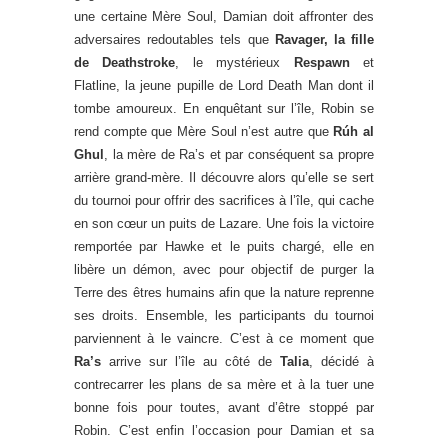
une certaine Mère Soul, Damian doit affronter des
adversaires redoutables tels que
Ravager, la fille
de Deathstroke
, le mystérieux
Respawn
et
Flatline, la jeune pupille de Lord Death Man dont il
tombe amoureux. En enquêtant sur l’île, Robin se
rend compte que Mère Soul n’est autre que
Rúh al
Ghul
, la mère de Ra’s et par conséquent sa propre
arrière grand-mère. Il découvre alors qu’elle se sert
du tournoi pour offrir des sacrifices à l’île, qui cache
en son cœur un puits de Lazare. Une fois la victoire
remportée par Hawke et le puits chargé, elle en
libère un démon, avec pour objectif de purger la
Terre des êtres humains afin que la nature reprenne
ses droits. Ensemble, les participants du tournoi
parviennent à le vaincre. C’est à ce moment que
Ra’s
arrive sur l’île au côté de
Talia
, décidé à
contrecarrer les plans de sa mère et à la tuer une
bonne fois pour toutes, avant d’être stoppé par
Robin. C’est enfin l’occasion pour Damian et sa