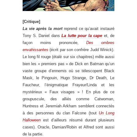
[Critique]
La vie après la mort
reprend ce qu’avait instauré
Tony S. Daniel dans
La lutte pour la cape
et, de
façon moins prononcée,
Des ombres
envahissantes
(écrit par son confrère Judd Winick).
Le long fil rouge (étalé sur six chapitres) mêle aussi
bien les « premiers pas » de Dick en Batman qu’un
vaste groupe d’ennemis où se télescopent Black
Mask, le Pingouin, Hugo Strange, Dr Death, Le
Faucheur, l’énigmatique Frayeur/Linda et les
mystérieux « Faux visages » ! En plus de ce
groupuscule, des alliés comme Catwoman,
Huntress et Jeremiah Arkham semblent connectés
à des personnes du clan Falcone (tout
Un Long
Halloween
est d’ailleurs résumé durant plusieurs
cases). Oracle, Damian/Robin et Alfred sont aussi
de la partie.