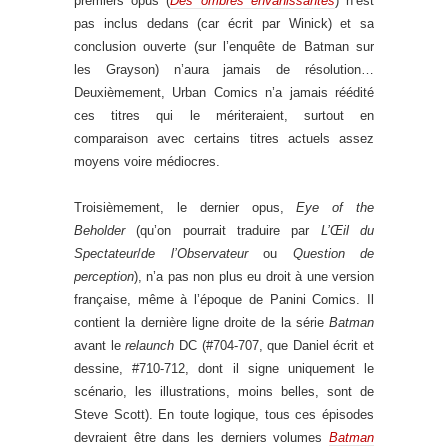
premiers opus (
Des ombres envahissantes
) n’est
pas inclus dedans (car écrit par Winick) et sa
conclusion ouverte (sur l’enquête de Batman sur
les Grayson) n’aura jamais de résolution…
Deuxièmement, Urban Comics n’a jamais réédité
ces titres qui le mériteraient, surtout en
comparaison avec certains titres actuels assez
moyens voire médiocres.
Troisièmement, le dernier opus,
Eye of the
Beholder
(qu’on pourrait traduire par
L’Œil du
Spectateur
/
de l’Observateur
ou
Question de
perception
), n’a pas non plus eu droit à une version
française, même à l’époque de Panini Comics. Il
contient la dernière ligne droite de la série
Batman
avant le
relaunch
DC (#704-707, que Daniel écrit et
dessine, #710-712, dont il signe uniquement le
scénario, les illustrations, moins belles, sont de
Steve Scott). En toute logique, tous ces épisodes
devraient être dans les derniers volumes
Batman