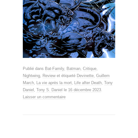
Publié dans
Bat-Family
,
Batman
,
Critique
,
Nightwing
,
Review
et étiqueté
Devinette
,
Guillem
March
,
La vie après la mort
,
Life after Death
,
Tony
Daniel
,
Tony S. Daniel
le
16 décembre 2023
.
Laisser un commentaire