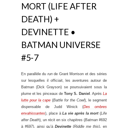
MORT (LIFE AFTER
DEATH) +
DEVINETTE •
BATMAN UNIVERSE
#5-7
En parallèle du
run
de Grant Morrison et des séries
sur lesquelles il officiait, les aventures autour de
Batman (Dick Grayson) se poursuivaient sous la
plume et les pinceaux de
Tony S. Daniel
. Après
La
lutte pour la cape
(
Battle for the Cowl
), le segment
dispensable de Judd Winick (
Des ombres
envahissantes
), place à
La vie après la mort
(
Life
after Death
), un récit en six chapitres (
Batman
#692
à #697), ainsi qu’à
Devinette
(
Riddle me this
), en