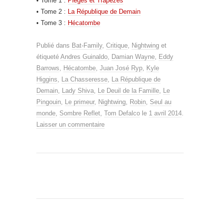
• Tome 1 :
Pièges et Trapèzes
• Tome 2 :
La République de Demain
• Tome 3 :
Hécatombe
Publié dans
Bat-Family
,
Critique
,
Nightwing
et
étiqueté
Andres Guinaldo
,
Damian Wayne
,
Eddy
Barrows
,
Hécatombe
,
Juan José Ryp
,
Kyle
Higgins
,
La Chasseresse
,
La République de
Demain
,
Lady Shiva
,
Le Deuil de la Famille
,
Le
Pingouin
,
Le primeur
,
Nightwing
,
Robin
,
Seul au
monde
,
Sombre Reflet
,
Tom Defalco
le
1 avril 2014
.
Laisser un commentaire