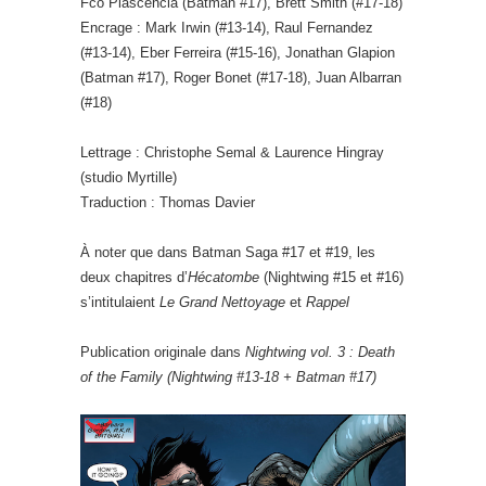
Fco Plascencia (Batman #17), Brett Smith (#17-18)
Encrage : Mark Irwin (#13-14), Raul Fernandez
(#13-14), Eber Ferreira (#15-16), Jonathan Glapion
(Batman #17), Roger Bonet (#17-18), Juan Albarran
(#18)
Lettrage : Christophe Semal & Laurence Hingray
(studio Myrtille)
Traduction : Thomas Davier
À noter que dans Batman Saga #17 et #19, les
deux chapitres d’
Hécatombe
(Nightwing #15 et #16)
s’intitulaient
Le Grand Nettoyage
et
Rappel
Publication originale dans
Nightwing vol. 3 : Death
of the Family (Nightwing #13-18 + Batman #17)