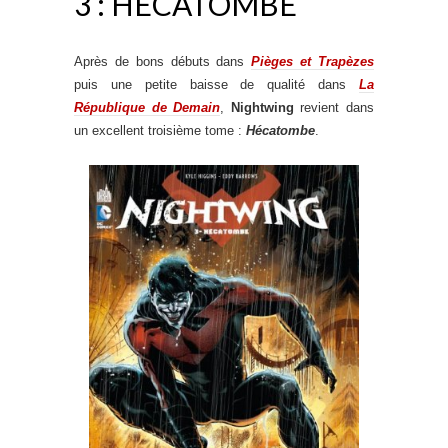
3 : HÉCATOMBE
Après de bons débuts dans
Pièges et Trapèzes
puis une petite baisse de qualité dans
La
République de Demain
,
Nightwing
revient dans
un excellent troisième tome :
Hécatombe
.