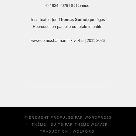
© 1934-2026 DC Comics.
Tous textes (de
Thomas Suinot
) protégés.
Reproduction partielle ou totale interdite.
www.comicsbatman.fr
• v. 4.5 | 2011-2026
FIÈREMENT PROPULSÉ PAR
WORDPRESS
·
THÈME : SUITS PAR
THEME WEAVER
|
TRADUCTION :
WOLFORG
.