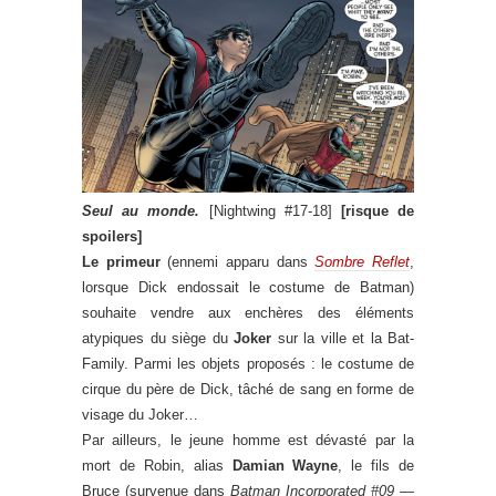
Seul au monde.
[Nightwing #17-18]
[risque de
spoilers]
Le primeur
(ennemi apparu dans
Sombre Reflet
,
lorsque Dick endossait le costume de Batman)
souhaite vendre aux enchères des éléments
atypiques du siège du
Joker
sur la ville et la Bat-
Family. Parmi les objets proposés : le costume de
cirque du père de Dick, tâché de sang en forme de
visage du Joker…
Par ailleurs, le jeune homme est dévasté par la
mort de Robin, alias
Damian Wayne
, le fils de
Bruce (survenue dans
Batman Incorporated #09
—