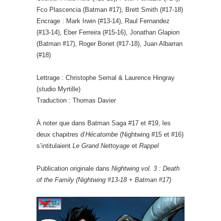
Fco Plascencia (Batman #17), Brett Smith (#17-18)
Encrage : Mark Irwin (#13-14), Raul Fernandez
(#13-14), Eber Ferreira (#15-16), Jonathan Glapion
(Batman #17), Roger Bonet (#17-18), Juan Albarran
(#18)
Lettrage : Christophe Semal & Laurence Hingray
(studio Myrtille)
Traduction : Thomas Davier
À noter que dans Batman Saga #17 et #19, les
deux chapitres d’
Hécatombe
(Nightwing #15 et #16)
s’intitulaient
Le Grand Nettoyage
et
Rappel
Publication originale dans
Nightwing vol. 3 : Death
of the Family (Nightwing #13-18 + Batman #17)