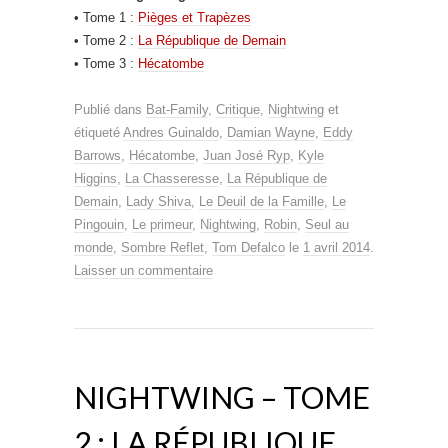
• Tome 1 :
Pièges et Trapèzes
• Tome 2 :
La République de Demain
• Tome 3 :
Hécatombe
Publié dans
Bat-Family
,
Critique
,
Nightwing
et
étiqueté
Andres Guinaldo
,
Damian Wayne
,
Eddy
Barrows
,
Hécatombe
,
Juan José Ryp
,
Kyle
Higgins
,
La Chasseresse
,
La République de
Demain
,
Lady Shiva
,
Le Deuil de la Famille
,
Le
Pingouin
,
Le primeur
,
Nightwing
,
Robin
,
Seul au
monde
,
Sombre Reflet
,
Tom Defalco
le
1 avril 2014
.
Laisser un commentaire
NIGHTWING – TOME
2 : LA RÉPUBLIQUE