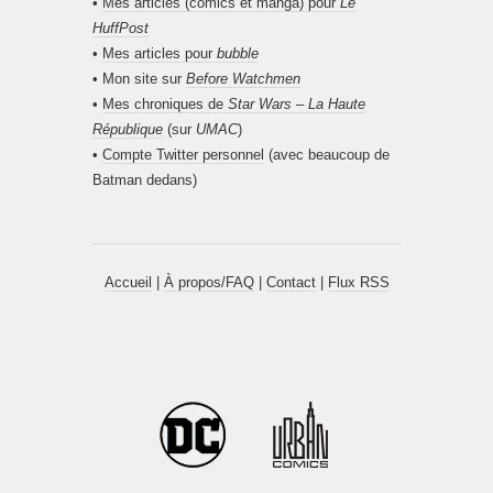
•
Mes articles (comics et manga) pour
Le
HuffPost
•
Mes articles pour
bubble
• Mon site sur
Before Watchmen
•
Mes chroniques de
Star Wars – La Haute
République
(sur
UMAC
)
•
Compte Twitter personnel
(avec beaucoup de
Batman dedans)
Accueil
|
À propos/FAQ
|
Contact
|
Flux RSS