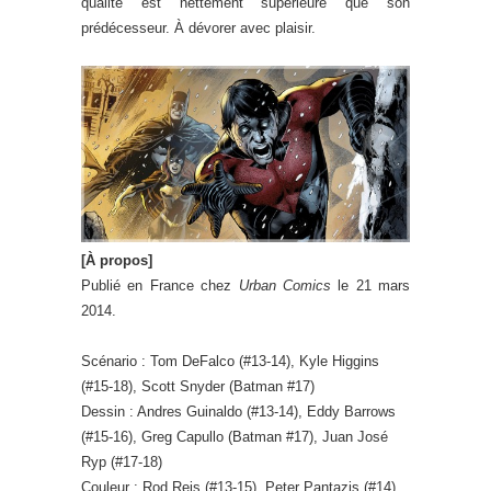
qualité est nettement supérieure que son
prédécesseur. À dévorer avec plaisir.
[À propos]
Publié en France chez
Urban Comics
le 21 mars
2014.
Scénario : Tom DeFalco (#13-14), Kyle Higgins
(#15-18), Scott Snyder (Batman #17)
Dessin : Andres Guinaldo (#13-14), Eddy Barrows
(#15-16), Greg Capullo (Batman #17), Juan José
Ryp (#17-18)
Couleur : Rod Reis (#13-15), Peter Pantazis (#14),