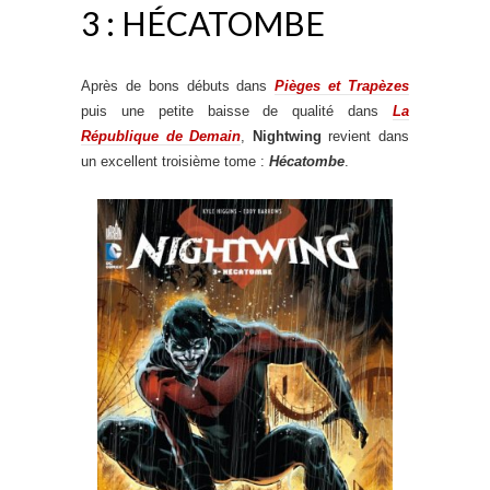
3 : HÉCATOMBE
Après de bons débuts dans
Pièges et Trapèzes
puis une petite baisse de qualité dans
La
République de Demain
,
Nightwing
revient dans
un excellent troisième tome :
Hécatombe
.