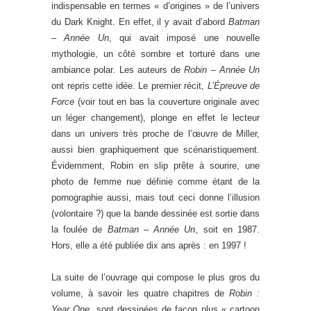
indispensable en termes « d’origines » de l’univers
du Dark Knight. En effet, il y avait d’abord
Batman
– Année Un
, qui avait imposé une nouvelle
mythologie, un côté sombre et torturé dans une
ambiance polar. Les auteurs de
Robin – Année Un
ont repris cette idée. Le premier récit,
L’Épreuve de
Force
(voir tout en bas la couverture originale avec
un léger changement), plonge en effet le lecteur
dans un univers très proche de l’œuvre de Miller,
aussi bien graphiquement que scénaristiquement.
Évidemment, Robin en slip prête à sourire, une
photo de femme nue définie comme étant de la
pornographie aussi, mais tout ceci donne l’illusion
(volontaire ?) que la bande dessinée est sortie dans
la foulée de
Batman – Année Un
, soit en 1987.
Hors, elle a été publiée dix ans après : en 1997 !
La suite de l’ouvrage qui compose le plus gros du
volume, à savoir les quatre chapitres de
Robin :
Year One,
sont dessinées de façon plus « cartoon