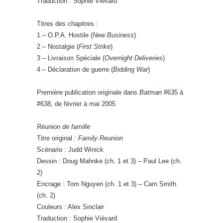
Traduction : Sophie Viévard
Titres des chapitres :
1 – O.P.A. Hostile (
New Business
)
2 – Nostalgie (
First Strike
)
3 – Livraison Spéciale (
Overnight Deliveries
)
4 – Déclaration de guerre (
Bidding War
)
Première publication originale dans
Batman
#635 à
#638, de février à mai 2005
Réunion de famille
Titre original :
Family Reunion
Scénario : Judd Winick
Dessin : Doug Mahnke (ch. 1 et 3) – Paul Lee (ch.
2)
Encrage : Tom Nguyen (ch. 1 et 3) – Cam Smith
(ch. 2)
Couleurs : Alex Sinclair
Traduction : Sophie Viévard