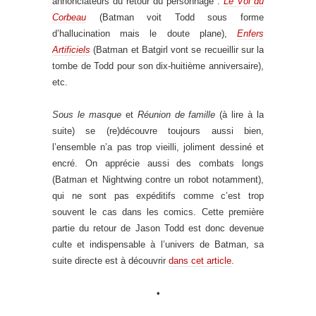
annonciateurs du retour du personnage :
Le Vol du
Corbeau
(Batman voit Todd sous forme
d’hallucination mais le doute plane),
Enfers
Artificiels
(Batman et Batgirl vont se recueillir sur la
tombe de Todd pour son dix-huitième anniversaire),
etc.
Sous le masque
et
Réunion de famille
(à lire à la
suite) se (re)découvre toujours aussi bien,
l’ensemble n’a pas trop vieilli, joliment dessiné et
encré. On apprécie aussi des combats longs
(Batman et Nightwing contre un robot notamment),
qui ne sont pas expéditifs comme c’est trop
souvent le cas dans les comics. Cette première
partie du retour de Jason Todd est donc devenue
culte et indispensable à l’univers de Batman, sa
suite directe est à découvrir
dans cet article
.
•