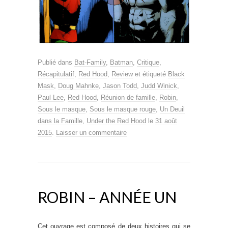
Publié dans
Bat-Family
,
Batman
,
Critique
,
Récapitulatif
,
Red Hood
,
Review
et étiqueté
Black
Mask
,
Doug Mahnke
,
Jason Todd
,
Judd Winick
,
Paul Lee
,
Red Hood
,
Réunion de famille
,
Robin
,
Sous le masque
,
Sous le masque rouge
,
Un Deuil
dans la Famille
,
Under the Red Hood
le
31 août
2015
.
Laisser un commentaire
ROBIN – ANNÉE UN
Cet ouvrage est composé de deux histoires qui se