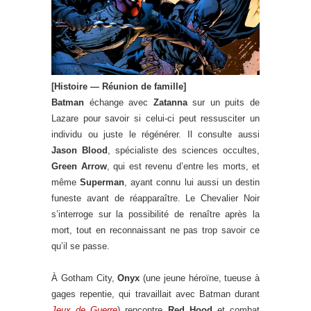
[Histoire — Réunion de famille]
Batman
échange avec
Zatanna
sur un puits de
Lazare pour savoir si celui-ci peut ressusciter un
individu ou juste le régénérer. Il consulte aussi
Jason Blood
, spécialiste des sciences occultes,
Green Arrow
, qui est revenu d’entre les morts, et
même
Superman
, ayant connu lui aussi un destin
funeste avant de réapparaître. Le Chevalier Noir
s’interroge sur la possibilité de renaître après la
mort, tout en reconnaissant ne pas trop savoir ce
qu’il se passe.
À Gotham City,
Onyx
(une jeune héroïne, tueuse à
gages repentie, qui travaillait avec Batman durant
Jeux de Guerre
) rencontre
Red Hood
et combat