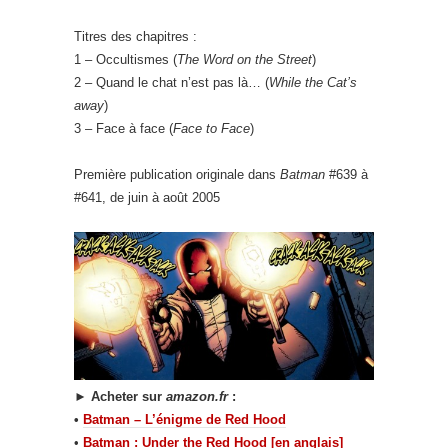
Titres des chapitres :
1 – Occultismes (
The Word on the Street
)
2 – Quand le chat n’est pas là… (
While the Cat’s
away
)
3 – Face à face (
Face to Face
)
Première publication originale dans
Batman
#639 à
#641, de juin à août 2005
►
Acheter sur
amazon.fr
:
•
Batman – L’énigme de Red Hood
•
Batman : Under the Red Hood [en anglais]