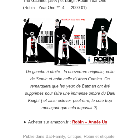
The Gauntlet (1997) et Batgirl/Robin Year One
(Robin : Year One #1-4 — 2000-01).
De gauche à droite : la couverture originale, celle
de Semic et enfin celle d’Urban Comics. On
remarquera que les yeux de Batman ont été
supprimés pour faire une immense ombre du Dark
Knight ( et ainsi enlever, peut-être, le côté trop
menaçant que cela imposait ?).
► Acheter sur amazon.fr :
Robin – Année Un
Publié dans
Bat-Family
,
Critique
,
Robin
et étiqueté