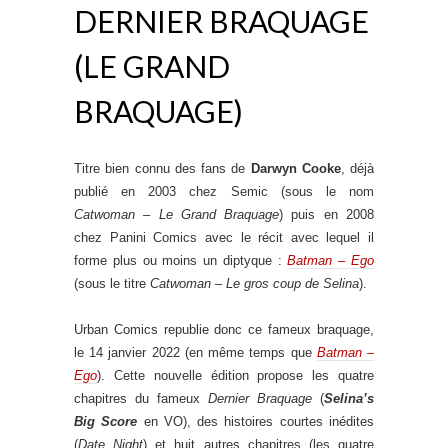
DERNIER BRAQUAGE
(LE GRAND
BRAQUAGE)
Titre bien connu des fans de
Darwyn Cooke
, déjà
publié en 2003 chez Semic (sous le nom
Catwoman – Le Grand Braquage
) puis en 2008
chez Panini Comics avec le récit avec lequel il
forme plus ou moins un diptyque :
Batman – Ego
(sous le titre
Catwoman – Le gros coup de Selina
).
Urban Comics republie donc ce fameux braquage,
le 14 janvier 2022 (en même temps que
Batman –
Ego
). Cette nouvelle édition propose les quatre
chapitres du fameux
Dernier Braquage
(
Selina’s
Big Score
en VO), des histoires courtes inédites
(
Date Night
) et huit autres chapitres (les quatre