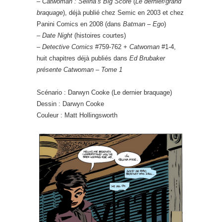
–
Catwoman : Selina’s Big Score
(
Le dernier/grand
braquage
), déjà publié chez Semic en 2003 et chez
Panini Comics en 2008 (dans
Batman – Ego
)
–
Date Night
(histoires courtes)
–
Detective Comics
#759-762 +
Catwoman
#1-4,
huit chapitres déjà publiés dans
Ed Brubaker
présente Catwoman – Tome 1
Scénario : Darwyn Cooke (Le dernier braquage)
Dessin : Darwyn Cooke
Couleur : Matt Hollingsworth