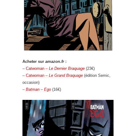
Acheter sur
amazon.fr
:
–
Catwoman –
Le Dernier Braquage
(23€)
–
Catwoman –
Le Grand Braquage
(édition Semic,
occasion)
–
Batman – Ego
(16€)