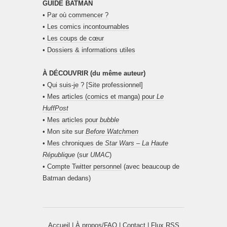
GUIDE BATMAN
•
Par où commencer ?
•
Les comics incontournables
•
Les coups de cœur
•
Dossiers & informations utiles
À DÉCOUVRIR (du même auteur)
•
Qui suis-je ?
[Site professionnel]
•
Mes articles (comics et manga) pour
Le
HuffPost
•
Mes articles pour
bubble
• Mon site sur
Before Watchmen
•
Mes chroniques de
Star Wars – La Haute
République
(sur
UMAC
)
•
Compte Twitter personnel
(avec beaucoup de
Batman dedans)
Accueil
|
À propos/FAQ
|
Contact
|
Flux RSS