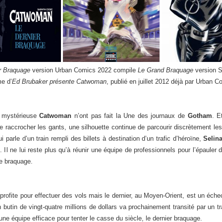
r Braquage
version Urban Comics 2022 compile
Le Grand Braquage
version 
me d’
Ed Brubaker présente Catwoman
, publié en juillet 2012 déjà par Urban C
a mystérieuse
Catwoman
n’ont pas fait la Une des journaux de
Gotham
. E
e raccrocher les gants, une silhouette continue de parcourir discrètement les 
 parle d’un train rempli des billets à destination d’un trafic d’héroïne,
Selin
. Il ne lui reste plus qu’à réunir une équipe de professionnels pour l’épauler
e braquage.
profite pour effectuer des vols mais le dernier, au Moyen-Orient, est un éche
n butin de vingt-quatre millions de dollars va prochainement transité par un t
une équipe efficace pour tenter le casse du siècle, le dernier braquage.