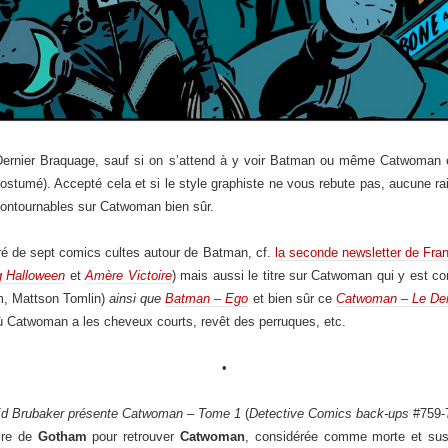
 Dernier Braquage, sauf si on s’attend à y voir Batman ou même Catwoman 
ostumé). Accepté cela et si le style graphiste ne vous rebute pas, aucune raiso
contournables sur Catwoman bien sûr.
iré de sept comics cultes autour de Batman, cf.
la seconde newsletter de Fra
 Halloween
et
Amère Victoire
) mais aussi le titre sur Catwoman qui y est co
lm, Mattson Tomlin)
ainsi que
Batman – Ego
et bien sûr ce
Catwoman – Le Der
ù Catwoman a les cheveux courts, revêt des perruques, etc.
•
d Brubaker présente Catwoman – Tome 1
(
Detective Comics back-ups
#759-
ire de
Gotham
pour retrouver
Catwoman
, considérée comme morte et sus