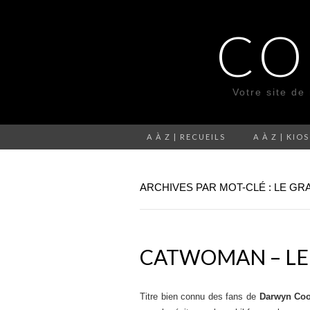
CO
Votre site de
A À Z | RECUEILS
A À Z | KIO
ARCHIVES PAR MOT-CLÉ : LE G
CATWOMAN – LE
Titre bien connu des fans de
Darwyn Co