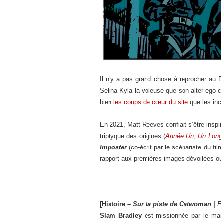
Il n’y a pas grand chose à reprocher au
Selina Kyla la voleuse que son alter-ego c
bien
les coups de cœur du site
que les in
En 2021, Matt Reeves confiait s’être insp
triptyque des origines (
Année Un
,
Un Long
Imposter
(co-écrit par le scénariste du fi
rapport aux premières images dévoilées o
[Histoire –
Sur la piste de Catwoman
|
E
Slam Bradley
est missionnée par le ma