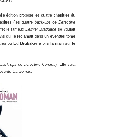
Selina
).
elle édition propose les quatre chapitres du
hapitres (les quatre
back-up
s de
Detective
ffet le fameux
Dernier Braquage
se voulait
fans qui le réclamait dans un éventuel tome
tres où
Ed Brubaker
a pris la main sur le
s
back-ups
de
Detective Comics
). Elle sera
résente Catwoman
.