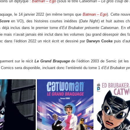
 moins un diptyque :
Batman – Ego
(sous le titre
Catwoman – Le gros coup de 
raquage, le 14 janvier 2022 (en même temps que
Batman – Ego
). Cette nouv
Score
en VO), des histoires courtes inédites (
Date Night
) et huit autres c
s déjà inclus dans le premier tome d’
Ed Brubaker présente Catwoman
. En e
érie mais n’avait jamais été inclut dans les volumes (au grand désespoir des 
 dans l’édition 2022 un récit écrit et dessiné par
Darwyn Cooke
puis d’au
iquement sur le récit
Le Grand Braquage
de l’édition 2003 de Semic (et le
Comics sera disponible, incluant donc l’entièreté du tome 1 d’
Ed Brubaker p