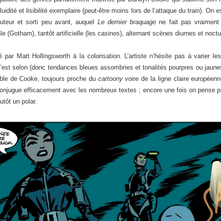
idité et lisibilité exemplaire (peut-être moins lors de l’attaque du train). On
teur et sorti peu avant, auquel
Le dernier braquage
ne fait pas vraiment 
e (Gotham), tantôt artificielle (les casinos), alternant scènes diurnes et noct
é par Matt Hollingsworth à la colorisation. L’artiste n’hésite pas à varier 
est selon (donc tendances bleues assombries et tonalités pourpres ou jaunes
table de Cooke, toujours proche du
cartoony
voire de la ligne claire européenn
conjugue efficacement avec les nombreux textes ; encore une fois on pense pr
utôt un polar.