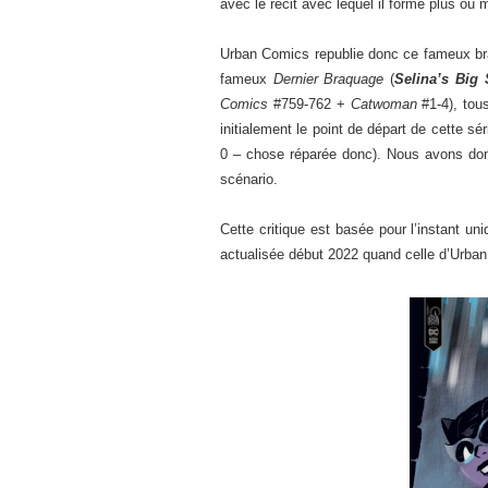
avec le récit avec lequel il forme plus ou
Urban Comics republie donc ce fameux b
fameux
Dernier Braquage
(
Selina’s Big 
Comics
#759-762 +
Catwoman
#1-4), tou
initialement le point de départ de cette s
0 – chose réparée donc). Nous avons donc
scénario.
Cette critique est basée pour l’instant un
actualisée début 2022 quand celle d’Urban 