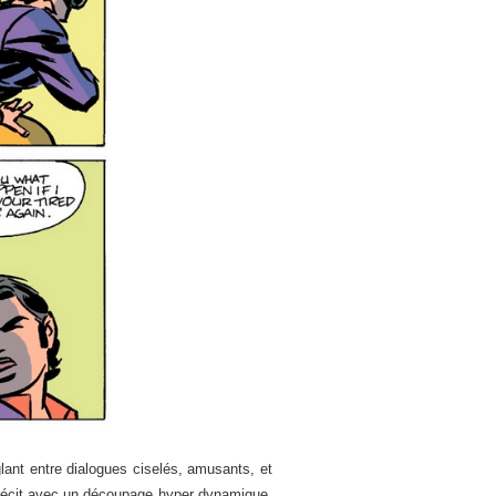
glant entre dialogues ciselés, amusants, et
 récit avec un découpage hyper dynamique,