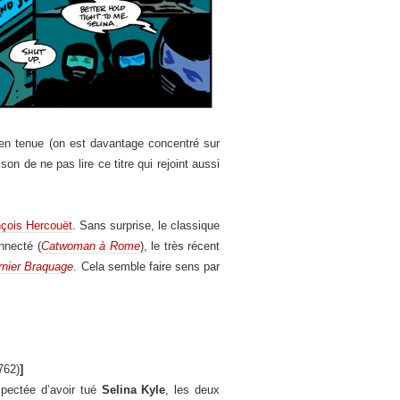
en tenue (on est davantage concentré sur
n de ne pas lire ce titre qui rejoint aussi
nçois Hercouët
. Sans surprise, le classique
nnecté (
Catwoman à Rome
), le très récent
nier Braquage
. Cela semble faire sens par
762)
]
pectée d’avoir tué
Selina Kyle
, les deux