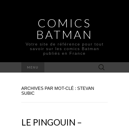
COMICS
BATMAN
Votre site de référence pour tout
savoir sur les comics Batman
publiés en France
Rechercher :
MENU
ARCHIVES PAR MOT-CLÉ : STEVAN
SUBIC
LE PINGOUIN –