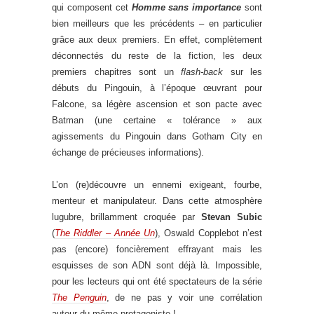
qui composent cet
Homme sans importance
sont
bien meilleurs que les précédents – en particulier
grâce aux deux premiers. En effet, complètement
déconnectés du reste de la fiction, les deux
premiers chapitres sont un
flash-back
sur les
débuts du Pingouin, à l’époque œuvrant pour
Falcone, sa légère ascension et son pacte avec
Batman (une certaine « tolérance » aux
agissements du Pingouin dans Gotham City en
échange de précieuses informations).
L’on (re)découvre un ennemi exigeant, fourbe,
menteur et manipulateur. Dans cette atmosphère
lugubre, brillamment croquée par
Stevan Subic
(
The Riddler – Année Un
), Oswald Copplebot n’est
pas (encore) foncièrement effrayant mais les
esquisses de son ADN sont déjà là. Impossible,
pour les lecteurs qui ont été spectateurs de la série
The Penguin
, de ne pas y voir une corrélation
autour du même protagoniste !