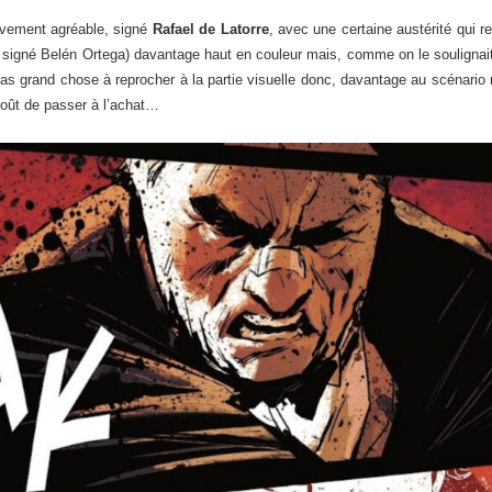
ivement agréable, signé
Rafael de Latorre
, avec une certaine austérité qui 
e, signé Belén Ortega) davantage haut en couleur mais, comme on le soulignait
a pas grand chose à reprocher à la partie visuelle donc, davantage au scénario
/coût de passer à l’achat…