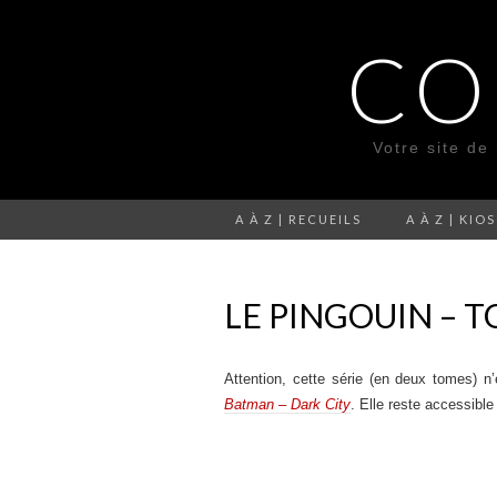
CO
Votre site de
A À Z | RECUEILS
A À Z | KIO
LE PINGOUIN – T
Attention, cette série (en deux tomes) n’
Batman – Dark City
. Elle reste accessibl