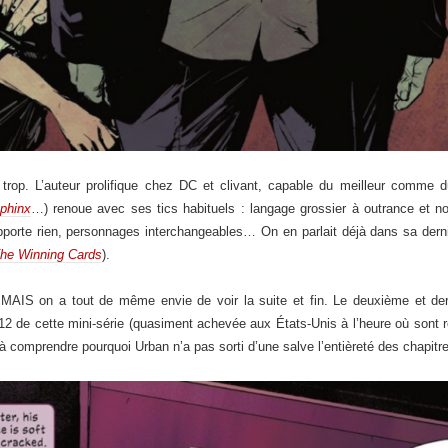
trop. L’auteur prolifique chez DC et clivant, capable du meilleur comme d
phinx
…) renoue avec ses tics habituels : langage grossier à outrance et n
apporte rien, personnages interchangeables… On en parlait déjà dans sa derniè
The Winning Cards
).
e MAIS on a tout de même envie de voir la suite et fin. Le deuxième et de
12 de cette mini-série (quasiment achevée aux États-Unis à l’heure où sont r
 comprendre pourquoi Urban n’a pas sorti d’une salve l’entièreté des chapitr