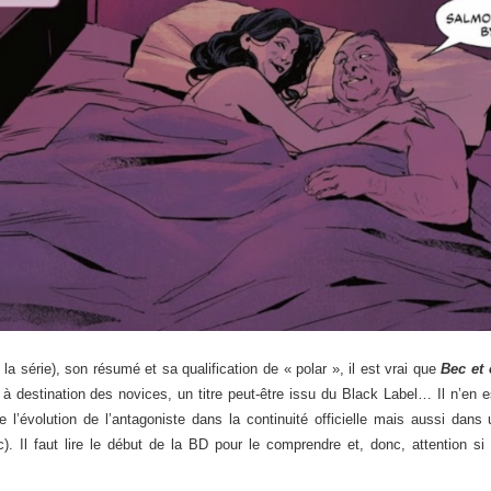
a série), son résumé et sa qualification de « polar », il est vrai que
Bec et
 à destination des novices, un titre peut-être issu du Black Label… Il n’e
de l’évolution de l’antagoniste dans la continuité officielle mais aussi dan
). Il faut lire le début de la BD pour le comprendre et, donc, attention 