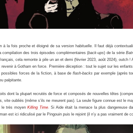
 à la fois proche et éloigné de sa version habituelle. Il faut déjà contextualise
la compilation des trois épisodes complémentaires (
back-ups
) de la série
Bat
 français, cela remonte à pile un an et demi (février 2023, août 2024), outch 
nt revenir à Gotham en force. Première déception : tout le sujet sur les enfa
 possibles forces de la fiction, à base de
flash-backs
par exemple (après to
eu palpitante.
roits dont la plupart recrutés de force et composés de nouvelles têtes (comp
 vus, vite oubliés (même s’ils ne meurent pas). La seule figure connue est le
s le très moyen
Killing Time
. Si Aide était la menace la plus dangereuse 
an est ici ridiculisé par le Pingouin puis le rejoint (il n’y a pas vraiment de