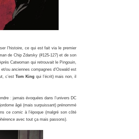
r l’histoire, ce qui est fait via le premier
man
de Chip Zdarsky (#125-127) et de son
! Après Catwoman qui retrouvait le Pingouin,
nts et/ou anciennes compagnes d’Oswald est
ut, c’est
Tom King
qui l’écrit) mais non, il
rendre : jamais évoquées dans l’univers DC
 majordome âgé (mais surpuissant) prénommé
dans ce
comic
à l’époque (malgré son côté
 cohérence avec tout ça mais passons).