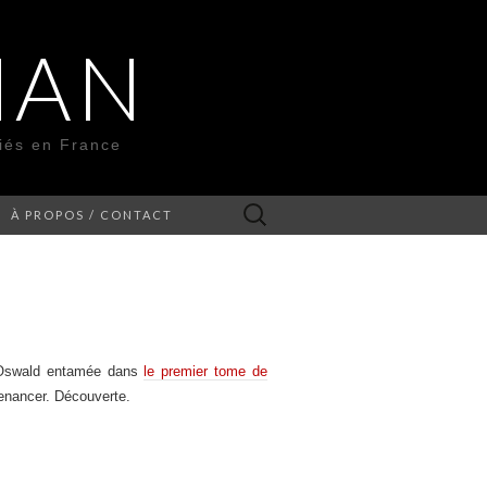
MAN
liés en France
Rechercher :
À PROPOS / CONTACT
e d’Oswald entamée dans
le premier tome de
tenancer. Découverte.