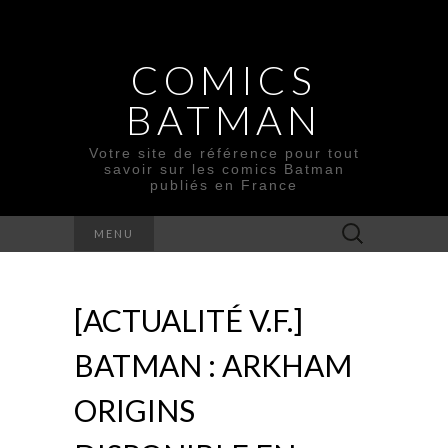
COMICS
BATMAN
Votre site de référence pour tout
savoir sur les comics Batman
publiés en France
Rechercher :
MENU
[ACTUALITÉ V.F.]
BATMAN : ARKHAM
ORIGINS