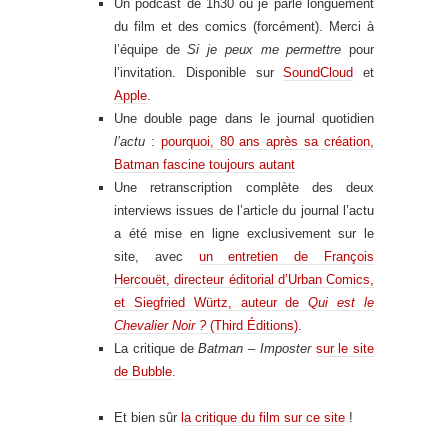
Un podcast de 1h30 où je parle longuement
du film et des comics (forcément). Merci à
l’équipe de
Si je peux me permettre
pour
l’invitation. Disponible sur
SoundCloud
et
Apple
.
Une double page dans le journal quotidien
l’actu
:
pourquoi, 80 ans après sa création,
Batman fascine toujours autant
Une retranscription complète des deux
interviews issues de l’article du journal l’actu
a été mise en ligne exclusivement sur le
site, avec
un entretien de François
Hercouët, directeur éditorial d’Urban Comics,
et Siegfried Würtz, auteur de
Qui est le
Chevalier Noir ?
(Third Éditions)
.
La critique de
Batman – Imposter
sur le site
de Bubble
.
.
Et bien sûr
la critique du film sur ce site
!