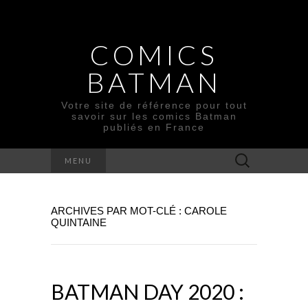
COMICS
BATMAN
Votre site de référence pour tout
savoir sur les comics Batman
publiés en France
Rechercher :
MENU
ARCHIVES PAR MOT-CLÉ : CAROLE
QUINTAINE
BATMAN DAY 2020 :