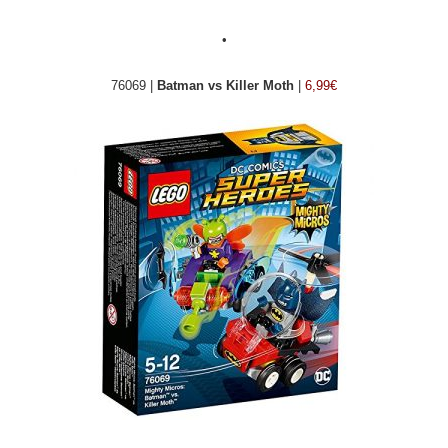
•
76069 |
Batman vs Killer Moth
|
6,99€