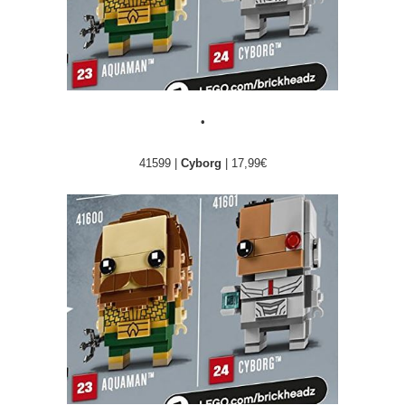
•
41599 |
Cyborg
| 17,99€