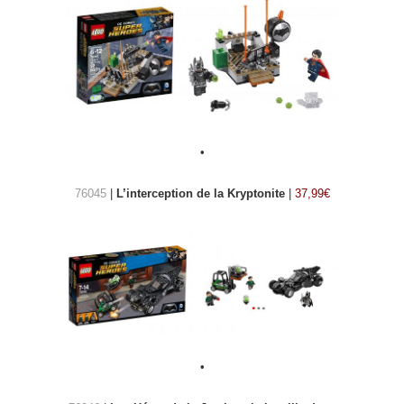
•
76045
|
L’interception de la Kryptonite
|
37,99€
•