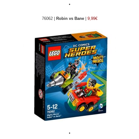
•
76062 |
Robin vs Bane
|
9,99€
•