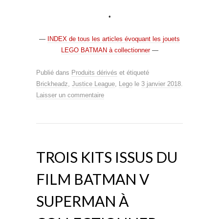
•
—
INDEX de tous les articles évoquant les jouets
LEGO BATMAN à collectionner
—
Publié dans
Produits dérivés
et étiqueté
Brickheadz
,
Justice League
,
Lego
le
3 janvier 2018
.
Laisser un commentaire
TROIS KITS ISSUS DU
FILM BATMAN V
SUPERMAN À