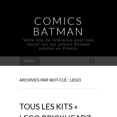
COMICS
BATMAN
Votre site de référence pour tout
savoir sur les comics Batman
publiés en France
Rechercher :
MENU
ARCHIVES PAR MOT-CLÉ : LEGO
TOUS LES KITS «