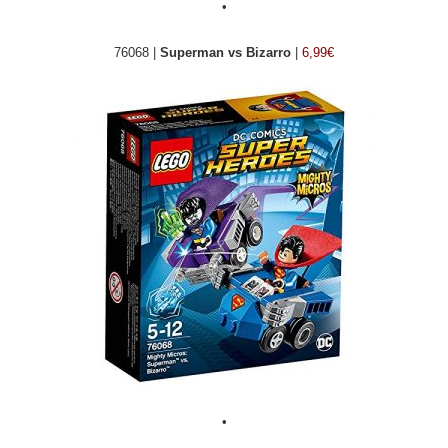
•
76068 |
Superman vs Bizarro
|
6,99€
•