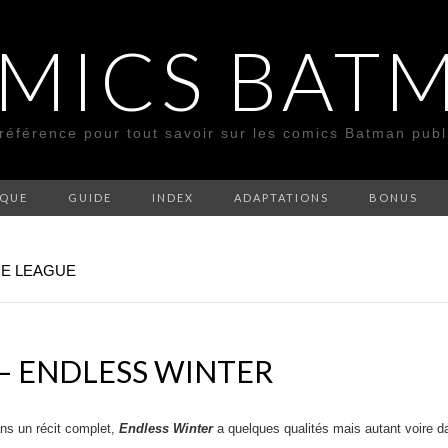
MICS BAT
 référence pour tout savoir sur les comics Batman pub
SQUE
GUIDE
INDEX
ADAPTATIONS
BONUS
CE LEAGUE
 – ENDLESS WINTER
ns un récit complet,
Endless Winter
a quelques qualités mais autant voire 