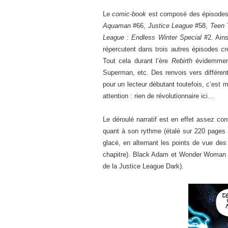
Le
comic-book
est composé des épisodes s
Aquaman
#66,
Justice League
#58,
Teen 
League : Endless Winter Special
#2. Ains
répercutent dans trois autres épisodes cr
Tout cela durant l’ère
Rebirth
évidemment,
Superman, etc. Des renvois vers différent
pour un lecteur débutant toutefois, c’est
attention : rien de révolutionnaire ici…
Le déroulé narratif est en effet assez co
quant à son rythme (étalé sur 220 pages
glacé, en alternant les points de vue de
chapitre). Black Adam et Wonder Woman ne
de la Justice League Dark).