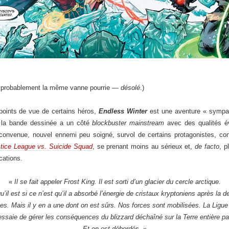
a probablement la même vanne pourrie —
désolé
.)
points de vue de certains héros,
Endless Winter
est une aventure « sympa
, la bande dessinée a un côté
blockbuster
mainstream
avec des qualités év
 convenue, nouvel ennemi peu soigné, survol de certains protagonistes, c
tice League vs. Suicide Squad
, se prenant moins au sérieux et,
de facto
, p
cations.
«
Il se fait appeler Frost King. Il est sorti d’un glacier du cercle arctique.
il est si ce n’est qu’il a absorbé l’énergie de cristaux kryptoniens après la d
 Mais il y en a une dont on est sûrs. Nos forces sont mobilisées. La Ligue 
saie de gérer les conséquences du blizzard déchaîné sur la Terre entière pa
Et on est débordés.
»