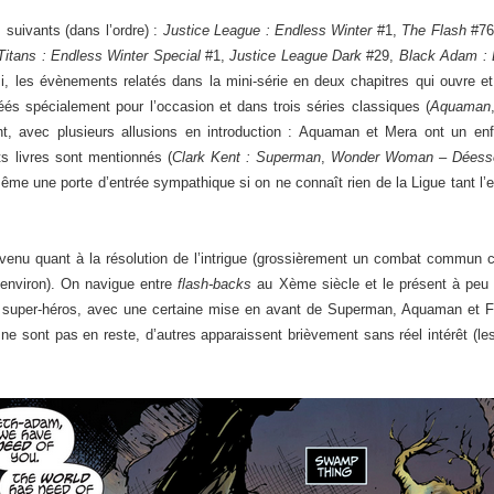
uivants (dans l’ordre) :
Justice League : Endless Winter
#1,
The Flash
#76
Titans : Endless Winter Special
#1,
Justice League Dark
#29,
Black Adam : 
i, les évènements relatés dans la mini-série en deux chapitres qui ouvre et 
éés spécialement pour l’occasion et dans trois séries classiques (
Aquaman
 avec plusieurs allusions en introduction : Aquaman et Mera ont un enfan
s livres sont mentionnés (
Clark Kent : Superman
,
Wonder Woman – Déesse
 même une porte d’entrée sympathique si on ne connaît rien de la Ligue tant 
nvenu quant à la résolution de l’intrigue (grossièrement un combat commun c
 environ). On navigue entre
flash-backs
au Xème siècle et le présent à peu 
s super-héros, avec une certaine mise en avant de Superman, Aquaman et Flas
 sont pas en reste, d’autres apparaissent brièvement sans réel intérêt (les