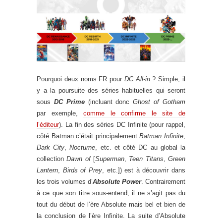
Pourquoi deux noms FR pour
DC All-in
? Simple, il
y a la poursuite des séries habituelles qui seront
sous
DC Prime
(incluant donc
Ghost of Gotham
par exemple,
comme le confirme le site de
l’éditeur
). La fin des séries DC Infinite (pour rappel,
côté Batman c’était principalement
Batman Infinite
,
Dark City
,
Nocturne
, etc. et côté DC au global la
collection
Dawn of
[
Superman
,
Teen Titans
,
Green
Lantern
,
Birds of Prey
, etc.]) est à découvrir dans
les trois volumes d’
Absolute Power
. Contrairement
à ce que son titre sous-entend, il ne s’agit pas du
tout du début de l’ère Absolute mais bel et bien de
la conclusion de l’ère Infinite. La suite d’Absolute