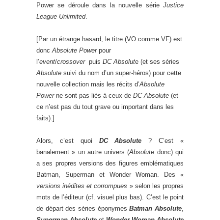
Power se déroule dans la nouvelle série
Justice
League Unlimited
.
[Par un étrange hasard, le titre (VO comme VF) est
donc
Absolute Power
pour
l’
event
/
crossover
puis
DC Absolut
e (et ses séries
Absolute
suivi du nom d’un super-héros) pour cette
nouvelle collection mais les récits d’
Absolute
Power
ne sont pas liés à ceux de
DC Absolute
(et
ce n’est pas du tout grave ou important dans les
faits).]
Alors, c’est quoi
DC Absolute
? C’est «
banalement » un autre univers (
Absolute
donc) qui
a ses propres versions des figures emblématiques
Batman, Superman et Wonder Woman. Des «
versions inédites et corrompues
» selon les propres
mots de l’éditeur (cf. visuel plus bas). C’est le point
de départ des séries éponymes
Batman Absolute
,
Superman Absolute
et
Wonder Woman Absolute