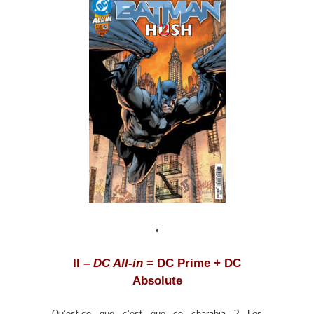
•
II –
DC All-in
= DC Prime + DC
Absolute
Qu’est-ce que c’est que ce charabia ? Les