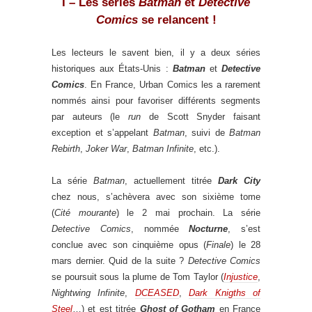
I – Les séries
Batman
et
Detective
Comics
se relancent !
Les lecteurs le savent bien, il y a deux séries
historiques aux États-Unis :
Batman
et
Detective
Comics
. En France, Urban Comics les a rarement
nommés ainsi pour favoriser différents segments
par auteurs (le
run
de Scott Snyder faisant
exception et s’appelant
Batman
, suivi de
Batman
Rebirth
,
Joker War
,
Batman Infinite
, etc.).
La série
Batman
, actuellement titrée
Dark City
chez nous, s’achèvera avec son sixième tome
(
Cité mourante
) le 2 mai prochain. La série
Detective Comics
, nommée
Nocturne
, s’est
conclue avec son cinquième opus (
Finale
) le 28
mars dernier. Quid de la suite ?
Detective Comics
se poursuit sous la plume de Tom Taylor (
Injustice
,
Nightwing Infinite
,
DCEASED
,
Dark Knigths of
Steel
…) et est titrée
Ghost of Gotham
en France