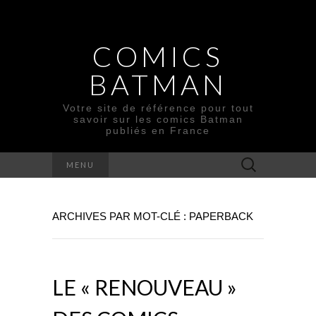
COMICS
BATMAN
Votre site de référence pour tout
savoir sur les comics Batman
publiés en France
Rechercher :
MENU
ARCHIVES PAR MOT-CLÉ : PAPERBACK
LE « RENOUVEAU »