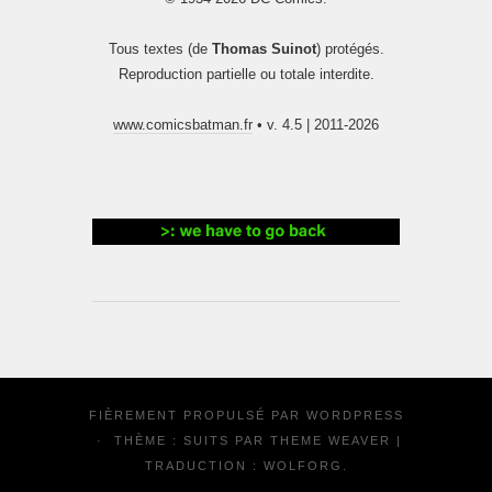
Tous textes (de
Thomas Suinot
) protégés.
Reproduction partielle ou totale interdite.
www.comicsbatman.fr
• v. 4.5 | 2011-2026
FIÈREMENT PROPULSÉ PAR
WORDPRESS
·
THÈME : SUITS PAR
THEME WEAVER
|
TRADUCTION :
WOLFORG
.