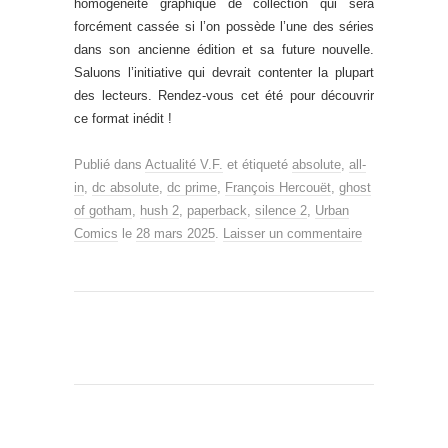
homogénéité graphique de collection qui sera
forcément cassée si l’on possède l’une des séries
dans son ancienne édition et sa future nouvelle.
Saluons l’initiative qui devrait contenter la plupart
des lecteurs. Rendez-vous cet été pour découvrir
ce format inédit !
Publié dans
Actualité V.F.
et étiqueté
absolute
,
all-
in
,
dc absolute
,
dc prime
,
François Hercouët
,
ghost
of gotham
,
hush 2
,
paperback
,
silence 2
,
Urban
Comics
le
28 mars 2025
.
Laisser un commentaire