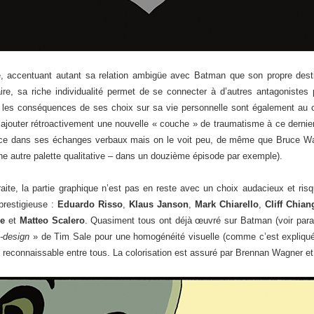
, accentuant autant sa relation ambigüe avec Batman que son propre destin
raire, sa riche individualité permet de se connecter à d’autres antagonistes 
les conséquences de ses choix sur sa vie personnelle sont également au cœu
ajouter rétroactivement une nouvelle « couche » de traumatisme à ce dernier).
cace dans ses échanges verbaux mais on le voit peu, de même que Bruce Way
ne autre palette qualitative – dans un douzième épisode par exemple).
traite, la partie graphique n’est pas en reste avec un choix audacieux et ri
 prestigieuse :
Eduardo Risso
,
Klaus Janson
,
Mark Chiarello
,
Cliff Chian
e
et
Matteo Scalero
. Quasiment tous ont déjà œuvré sur Batman (voir parag
-design
» de Tim Sale pour une homogénéité visuelle (comme c’est expliqué d
econnaissable entre tous. La colorisation est assuré par Brennan Wagner et