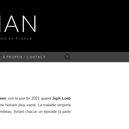
MAN
liés en France
Rechercher :
À PROPOS / CONTACT
ween
voit le jour fin 2021 quand
Jeph Loeb
 une histoire plus vaste. La maladie emporte
mbeau, livrant chacun un épisode (à partir