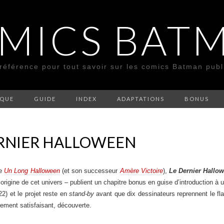
MICS BAT
 référence pour tout savoir sur les comics Batman pub
SQUE
GUIDE
INDEX
ADAPTATIONS
BONUS
ERNIER HALLOWEEN
le
Un Long Halloween
(et son successeur
Amère Victoire
),
Le Dernier Hallo
l’origine de cet univers – publient un chapitre bonus en guise d’introduction à
2) et le projet reste en
stand-by
avant que dix dessinateurs reprennent le fla
tement satisfaisant, découverte.