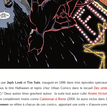
é par
Jeph Loeb
et
Tim Sale
, inauguré en 1996 dans trois épisodes spécia
us le titre
Halloween
et repris chez Urban Comics dans le recueil
Des ombr
 ! Deux autres titres gravitent autour : la suite tout aussi culte
Amère Victoir
e le complément moins connu
Catwoman à Rome
(2004, lui aussi inclus dans
loween
se réfère à chacun de ces comics, apportant une sorte « d’œuvre-som