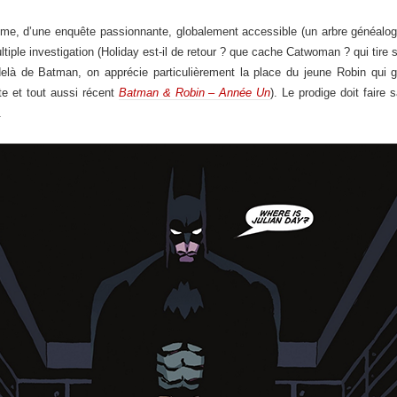
e, d’une enquête passionnante, globalement accessible (un arbre généalogiq
ltiple investigation (Holiday est-il de retour ? que cache Catwoman ? qui tire
elà de Batman, on apprécie particulièrement la place du jeune Robin qui 
te et tout aussi récent
Batman & Robin – Année Un
). Le prodige doit fair
.