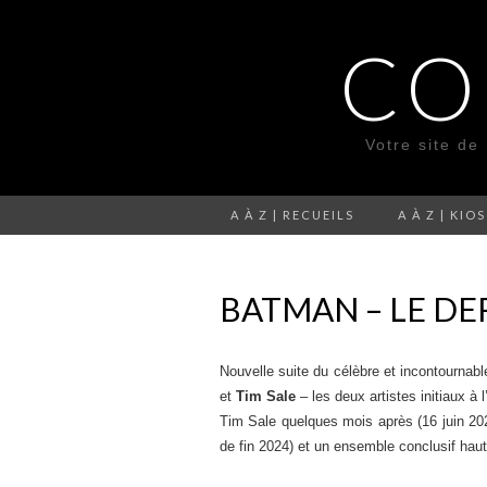
CO
Votre site de
A À Z | RECUEILS
A À Z | KIO
BATMAN – LE D
Nouvelle suite du célèbre et incontournab
et
Tim Sale
– les deux artistes initiaux à 
Tim Sale quelques mois après (16 juin 202
de fin 2024) et un ensemble conclusif hau