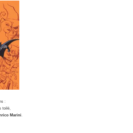
ns :
 toilé,
nrico Marini
.