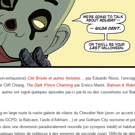
 non-exhaustive)
Cité Brisée et autres histoires
…
par Eduardo Risso, l’encra
r Cliff Chiang,
The Dark Prince Charming
par Enrico Marini,
Batman & Robi
autres ont signé quelques épisodes par-ci par-là ou des couvertures sur Ba
 en large toute la vaste galerie de vilains du Chevalier Noir (avec un accen
t du GCPD, la Batcave, l’asile d’Arkham…) et une Gotham City nocturne et po
 dans une dimension paradoxalement nouvelle (un synopsis inédit) et habituell
quelques lettres de noblesse à des ennemis de seconde zone). Difficile de dét