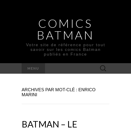
COMICS
BATMAN
Votre site de référence pour tout
savoir sur les comics Batman
publiés en France
Rechercher :
MENU
ARCHIVES PAR MOT-CLÉ : ENRICO
MARINI
BATMAN – LE