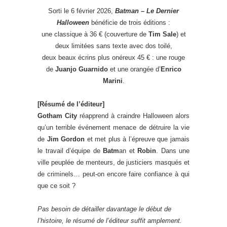
Sorti le 6 février 2026,
Batman – Le Dernier
Halloween
bénéficie de trois éditions :
une classique à 36 € (couverture de
Tim Sale
) et
deux limitées sans texte avec dos toilé,
deux beaux écrins plus onéreux 45 € : une rouge
de
Juanjo Guarnido
et une orangée d’
Enrico
Marini
.
[Résumé de l’éditeur]
Gotham City
réapprend à craindre Halloween alors
qu’un terrible événement menace de détruire la vie
de
Jim Gordon
et met plus à l’épreuve que jamais
le travail d’équipe de
Batm
an et
Robin
. Dans une
ville peuplée de menteurs, de justiciers masqués et
de criminels… peut-on encore faire confiance à qui
que ce soit ?
Pas besoin de détailler davantage le début de
l’histoire, le résumé de l’éditeur suffit amplement.