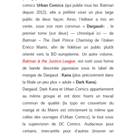
comics
Urban Comics
(qui publie tous les Batman
depuis 2012), elle a préféré viser un plus large
public de deux façon. Ainsi, l’éditeur a mis en
vente, sous son nom commun «
Dargaud
« , le
premier tome (sur deux) — chroniqué ici — de
Batman – The Dark Prince Charming
de l’italien
Enrico Marini, afin de fidéliser un public plutôt
orienté vers la BD européenne. Un autre volume,
Batman & the Justice League
, est sorti sous forme
de bande dessinée japonaise sous le label de
mangas de Dargaud :
Kana
(plus précisément dans
la filiale un peu plus « adule »
Dark Kana
).
Dargaud, Dark Kana et Urban Comics appartiennent
au même groupe et ont donc fourni un travail
commun de qualité (la typo en couverture du
manga et du Marini est strictement la même que
celles des ouvrages d’Urban Comics), le tout sous
la supervision de DC Comics. Audacieux pour
certains, mercantile pour d’autres (trouver un