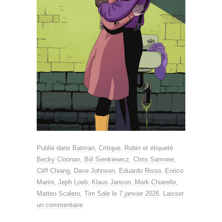
Publié dans
Batman
,
Critique
,
Robin
et étiqueté
Becky Cloonan
,
Bill Sienkiewicz
,
Chris Samnee
,
Cliff Chiang
,
Dave Johnson
,
Eduardo Risso
,
Enrico
Marini
,
Jeph Loeb
,
Klaus Janson
,
Mark Chiarello
,
Matteo Scalero
,
Tim Sale
le
7 janvier 2026
.
Laisser
un commentaire