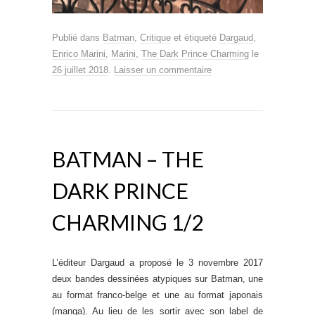
Publié dans
Batman
,
Critique
et étiqueté
Dargaud
,
Enrico Marini
,
Marini
,
The Dark Prince Charming
le
26 juillet 2018
.
Laisser un commentaire
BATMAN – THE
DARK PRINCE
CHARMING 1/2
L’éditeur Dargaud a proposé le 3 novembre 2017
deux bandes dessinées atypiques sur Batman, une
au format franco-belge et une au format japonais
(manga). Au lieu de les sortir avec son label de