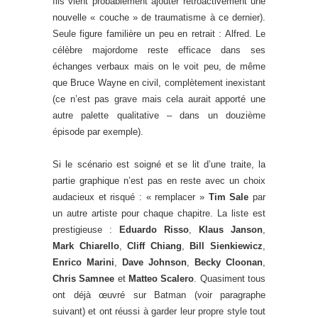
fils vient probablement ajouter rétroactivement une
nouvelle « couche » de traumatisme à ce dernier).
Seule figure familière un peu en retrait : Alfred. Le
célèbre majordome reste efficace dans ses
échanges verbaux mais on le voit peu, de même
que Bruce Wayne en civil, complètement inexistant
(ce n’est pas grave mais cela aurait apporté une
autre palette qualitative – dans un douzième
épisode par exemple).
Si le scénario est soigné et se lit d’une traite, la
partie graphique n’est pas en reste avec un choix
audacieux et risqué : « remplacer »
Tim Sale
par
un autre artiste pour chaque chapitre. La liste est
prestigieuse :
Eduardo Risso
,
Klaus Janson
,
Mark Chiarello
,
Cliff Chiang
,
Bill Sienkiewicz
,
Enrico Marini
,
Dave Johnson
,
Becky Cloonan
,
Chris Samnee
et
Matteo Scalero
. Quasiment tous
ont déjà œuvré sur Batman (voir paragraphe
suivant) et ont réussi à garder leur propre style tout