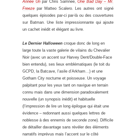
Année Un
par Chris Samnee,
One Bad Day – Mr.
Freeze
par Matteo Scalero. Les autres ont signé
quelques épisodes par-ci par-là ou des couvertures
sur Batman. Une liste impressionnante qui ajoute
un cachet inédit et élégant au livre.
Le Dernier Halloween
croque donc de long en
large toute la vaste galerie de vilains du Chevalier
Noir (avec un accent sur Harvey Dent/Double-Face
bien entendu), ses lieux emblématiques (le toit du
GCPD, la Batcave, l’asile d’Arkham…) et une
Gotham City nocturne et poisseuse. Un voyage
palpitant pour les yeux tant on navigue en terrain
connu mais dans une dimension paradoxalement
nouvelle (un synopsis inédit) et habituelle
(l’impression de lire un long épilogue qui était une
évidence – redonnant aussi quelques lettres de
noblesse à des ennemis de seconde zone). Difficile
de détailler davantage sans révéler des éléments
narratifs imprévus mais l’accent sur le côté