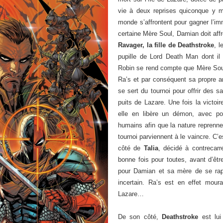
vie à deux reprises quiconque y m
monde s’affrontent pour gagner l’imm
certaine Mère Soul, Damian doit affr
Ravager, la fille de Deathstroke
, 
pupille de Lord Death Man dont il
Robin se rend compte que Mère Sou
Ra’s et par conséquent sa propre arr
se sert du tournoi pour offrir des s
puits de Lazare. Une fois la victoi
elle en libère un démon, avec pou
humains afin que la nature reprenne
tournoi parviennent à le vaincre. C
côté de
Talia
, décidé à contrecarr
bonne fois pour toutes, avant d’êtr
pour Damian et sa mère de se rappr
incertain. Ra’s est en effet moura
Lazare…
De son côté,
Deathstroke
est lui