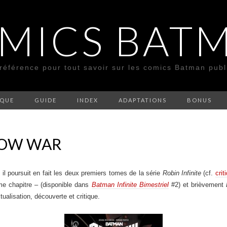
MICS BAT
 référence pour tout savoir sur les comics Batman pub
SQUE
GUIDE
INDEX
ADAPTATIONS
BONUS
DOW WAR
 il poursuit en fait les deux premiers tomes de la série
Robin Infinite
(cf.
crit
me chapitre – (disponible dans
Batman Infinite Bimestriel
#2) et brièvement
tualisation, découverte et critique.