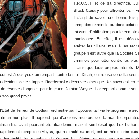
T.R.U.S.T. et de sa directrice, Juli
Black Canary
pour affronter les « 
il s’agit de savoir une bonne fois 
camp des criminels ou dans celui d
mission d’infiltration pour le compte
manigance. En effet, il est décou
arrêter les vilains mais à les recr
groupe n’est autre que la Société Sec
criminels pour lutter contre les plu
– ainsi que leurs propres intérêts.
D
 qui est à ses yeux un rempart contre le mal. Dinah, qui refuse de collaborer 
n
décident de le stopper.
Deathstroke
découvre alors que Respawn est en réa
ir de réserve d’organes pour le jeune Damian Wayne. L’acceptant comme son 
 à son grand projet.
 à l’État de Terreur de Gotham orchestré par l’Épouvantail via le programme sécu
Batman non plus. Il apprend que d’anciens membre de Batman Incorporated 
n Inc. avait pourtant été abandonné, mais il semblerait que Lex Luthor ai
rapidement compte qu’Abyss, qui a simulé sa mort, est un héros créé puis 
. En réalité, les membres de Batman Inc. étaient en mission sous couvertur