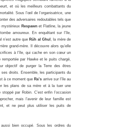
eurt, et où les meilleurs combattants du
ortalité. Sous l’œil de l’organisatrice, une
onter des adversaires redoutables tels que
le mystérieux
Respawn
et Flatline, la jeune
 tombe amoureux. En enquêtant sur l’île,
l n’est autre que
Rúh al Ghul
, la mère de
ière grand-mère. Il découvre alors qu’elle
acrifices à l’île, qui cache en son cœur un
re remportée par Hawke et le puits chargé,
r objectif de purger la Terre des êtres
 ses droits. Ensemble, les participants du
’est à ce moment que
Ra’s
arrive sur l’île au
er les plans de sa mère et à la tuer une
e stoppé par Robin. C’est enfin l’occasion
ocher, mais l’avenir de leur famille est
nt, et ne peut plus utiliser les puits de
 aussi bien occupé. Sous les ordres du