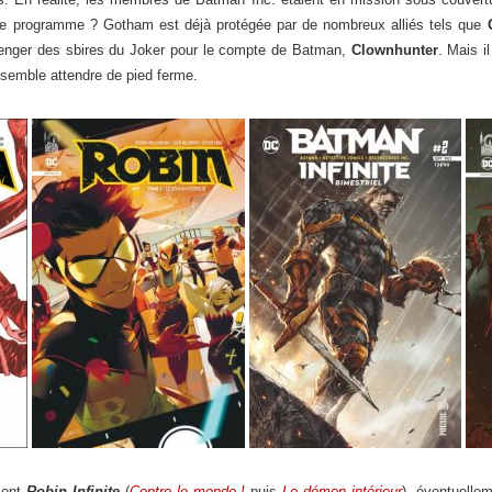
r le programme ? Gotham est déjà protégée par de nombreux alliés tels que
enger des sbires du Joker pour le compte de Batman,
Clownhunter
. Mais 
semble attendre de pied ferme.
ment
Robin Infinite
(
Contre le monde !
puis
Le démon intérieur
), éventuelle