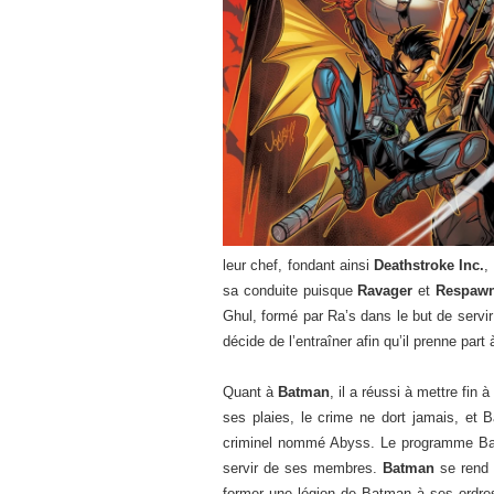
leur chef, fondant ainsi
Deathstroke Inc.
,
sa conduite puisque
Ravager
et
Respaw
Ghul, formé par Ra’s dans le but de serv
décide de l’entraîner afin qu’il prenne part
Quant à
Batman
, il a réussi à mettre fin
ses plaies, le crime ne dort jamais, et 
criminel nommé Abyss. Le programme Batma
servir de ses membres.
Batman
se rend 
former une légion de Batman à ses ordres