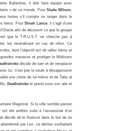
ette Ballantine, il doit faire équipe avec
vilains » de ce monde. Pour
Slade Wilson
,
pour toutes s’il compte se ranger dans le
es héros. Pour
Dinah Lance
, il s’agit d’une
 d’Oracle afin de découvrir ce que le groupe
vert que le T.R.U.S.T. ne cherche pas à
uter, les neutralisant en cas de refus. Ce
rète, dont l’objectif est de rallier héros et
s grandes menaces et protéger le Multivers
eathstroke
décide de tuer et de remplacer
avec lui, n’est pas la seule à désapprouver
lité une clone de lui-même et de Talia al
fils,
Deathstroke
le prend sous son aile et
ritaire Magistrat. Si la ville semble panser
ont été arrêtés suite à l’assassinat d’un
t décidé de le financer dans le but de se
abandonné par Lex, ce dernier souhaitant
e et ont contribué à neutraliser Abyss et