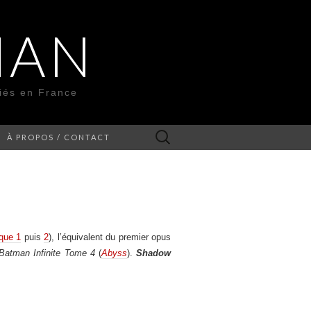
MAN
liés en France
Rechercher :
À PROPOS / CONTACT
ique 1
puis
2
), l’équivalent du premier opus
Batman Infinite Tome 4
(
Abyss
).
Shadow