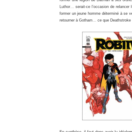
Luthor… serait-ce l’occasion de relance
former un jeune homme déterminé à se v
retourner à Gotham… ce que Deathstroke 
En synthèse, il faut donc avoir lu idéale