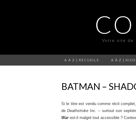
CO
Votre site de
A À Z | RECUEILS
A À Z | KIO
BATMAN – SHA
Si le titre est vendu comme récit complet,
de
Deathstroke Inc.
– surtout son septiè
War
est-il malgré tout accessible ? Contex