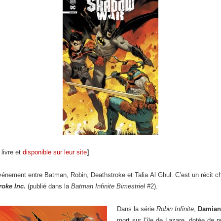
livre et
disponible sur leur site
]
énement entre Batman, Robin, Deathstroke et Talia Al Ghul. C’est un récit ch
roke Inc.
(publié dans la
Batman Infinite Bimestriel
#2).
Dans la série
Robin Infinite
,
Damian
mort sur l’île de Lazare, dotée de 