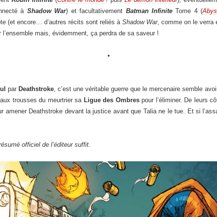
onnecté à
Shadow War
) et facultativement
Batman Infinite
Tome 4 (
Abys
te (et encore… d’autres récits sont reliés à
Shadow War
, comme on le verra e
er l’ensemble mais, évidemment, ça perdra de sa saveur !
•
ul
par
Deathstroke
, c’est une véritable guerre que le mercenaire semble avo
 aux trousses du meurtrier sa
Ligue des Ombres
pour l’éliminer. De leurs c
ur amener Deathstroke devant la justice avant que Talia ne le tue. Et si l’assa
 résumé officiel de l’éditeur suffit.