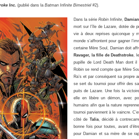
roke Inc.
(publié dans la
Batman Infinite Bimestriel
#2).
Dans la série
Robin Infinite
,
Damian
mort sur l’île de Lazare, dotée de 
vie à deux reprises quiconque y m
monde s’affrontent pour gagner l’imm
certaine Mère Soul, Damian doit affr
Ravager, la fille de Deathstroke
, 
pupille de Lord Death Man dont il
Robin se rend compte que Mère Sou
Ra’s et par conséquent sa propre arr
se sert du tournoi pour offrir des s
puits de Lazare. Une fois la victoi
elle en libère un démon, avec pou
humains afin que la nature reprenne
tournoi parviennent à le vaincre. C
côté de
Talia
, décidé à contrecarr
bonne fois pour toutes, avant d’êtr
pour Damian et sa mère de se rappr