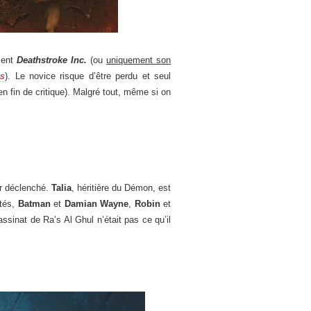
ment
Deathstroke Inc.
(ou
uniquement son
s
). Le novice risque d’être perdu et seul
n fin de critique). Malgré tout, même si on
ir déclenché.
Talia
, héritière du Démon, est
ôtés,
Batman
et
Damian Wayne
,
Robin
et
ssinat de Ra’s Al Ghul n’était pas ce qu’il