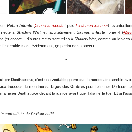
ment
Robin Infinite
(
Contre le monde !
puis
Le démon intérieur
), éventuelle
onnecté à
Shadow War
) et facultativement
Batman Infinite
Tome 4 (
Abys
te (et encore… d’autres récits sont reliés à
Shadow War
, comme on le verra e
er l’ensemble mais, évidemment, ça perdra de sa saveur !
•
ul
par
Deathstroke
, c’est une véritable guerre que le mercenaire semble avo
 aux trousses du meurtrier sa
Ligue des Ombres
pour l’éliminer. De leurs c
ur amener Deathstroke devant la justice avant que Talia ne le tue. Et si l’assa
 résumé officiel de l’éditeur suffit.