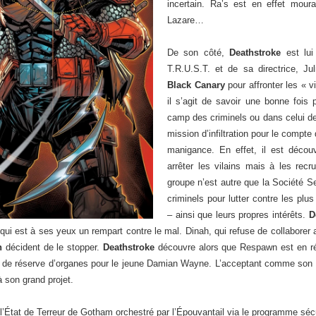
incertain. Ra’s est en effet moura
Lazare…
De son côté,
Deathstroke
est lui
T.R.U.S.T. et de sa directrice, Juli
Black Canary
pour affronter les « 
il s’agit de savoir une bonne fois 
camp des criminels ou dans celui d
mission d’infiltration pour le compte
manigance. En effet, il est décou
arrêter les vilains mais à les recr
groupe n’est autre que la Société Sec
criminels pour lutter contre les plu
– ainsi que leurs propres intérêts.
D
 qui est à ses yeux un rempart contre le mal. Dinah, qui refuse de collaborer 
n
décident de le stopper.
Deathstroke
découvre alors que Respawn est en réa
ir de réserve d’organes pour le jeune Damian Wayne. L’acceptant comme son 
 à son grand projet.
 à l’État de Terreur de Gotham orchestré par l’Épouvantail via le programme sécu