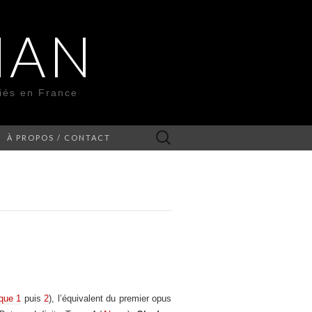
MAN
liés en France
Rechercher :
À PROPOS / CONTACT
ique 1
puis
2
), l’équivalent du premier opus