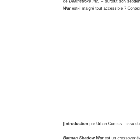
de
Deathstroke Inc.
– surtout son septiè
War
est-il malgré tout accessible ? Contex
[Introduction
par Urban Comics – issu du 
Batman Shadow War
est un
crossover
év