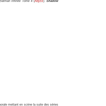
Batman Infinite Tome 4
(
Abyss
).
Shadow
orale mettant en scène la suite des séries