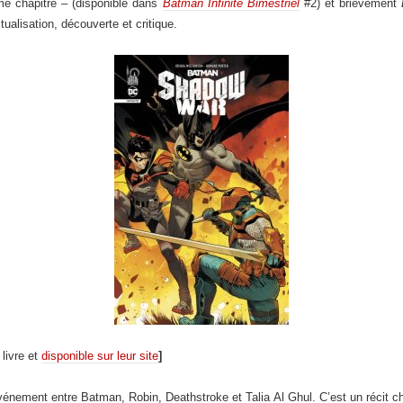
me chapitre – (disponible dans
Batman Infinite Bimestriel
#2) et brièvement
tualisation, découverte et critique.
livre et
disponible sur leur site
]
énement entre Batman, Robin, Deathstroke et Talia Al Ghul. C’est un récit ch