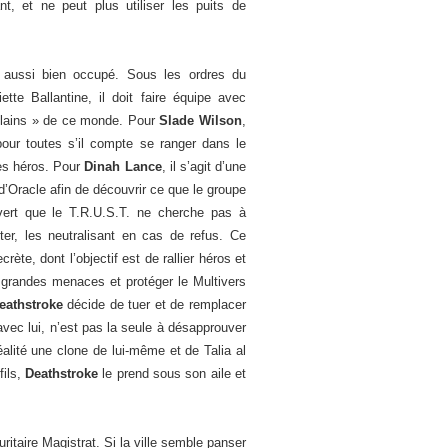
nt, et ne peut plus utiliser les puits de
 aussi bien occupé. Sous les ordres du
ette Ballantine, il doit faire équipe avec
vilains » de ce monde. Pour
Slade Wilson
,
pour toutes s’il compte se ranger dans le
es héros. Pour
Dinah Lance
, il s’agit d’une
 d’Oracle afin de découvrir ce que le groupe
vert que le T.R.U.S.T. ne cherche pas à
uter, les neutralisant en cas de refus. Ce
rète, dont l’objectif est de rallier héros et
s grandes menaces et protéger le Multivers
eathstroke
décide de tuer et de remplacer
avec lui, n’est pas la seule à désapprouver
lité une clone de lui-même et de Talia al
fils,
Deathstroke
le prend sous son aile et
ritaire Magistrat. Si la ville semble panser