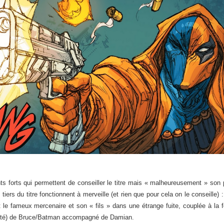
 forts qui permettent de conseiller le titre mais « malheureusement » son p
tiers du titre fonctionnent à merveille (et rien que pour cela on le conseille) : 
le fameux mercenaire et son « fils » dans une étrange fuite, couplée à la f
vérité) de Bruce/Batman accompagné de Damian.