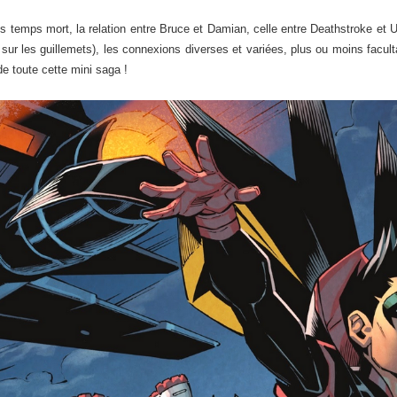
ans temps mort, la relation entre Bruce et Damian, celle entre Deathstroke et U
e sur les guillemets), les connexions diverses et variées, plus ou moins facult
de toute cette mini saga !