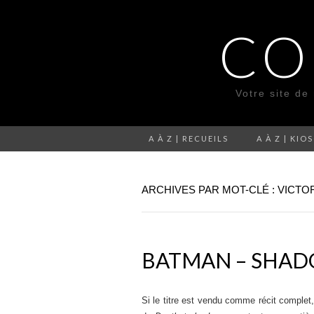
CO
Votre site de
A À Z | RECUEILS
A À Z | KIO
ARCHIVES PAR MOT-CLÉ : VICT
BATMAN – SHA
Si le titre est vendu comme récit complet,