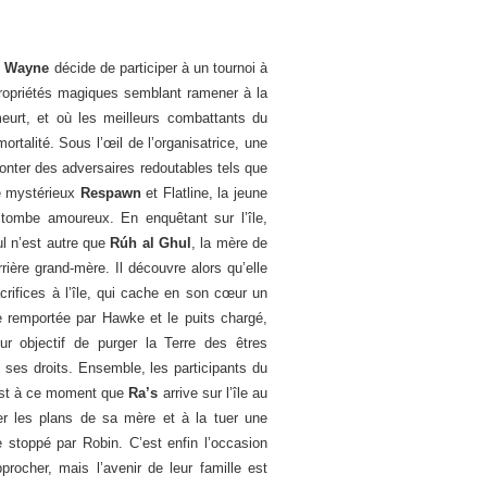
 Wayne
décide de participer à un tournoi à
propriétés magiques semblant ramener à la
eurt, et où les meilleurs combattants du
ortalité. Sous l’œil de l’organisatrice, une
onter des adversaires redoutables tels que
le mystérieux
Respawn
et Flatline, la jeune
 tombe amoureux. En enquêtant sur l’île,
l n’est autre que
Rúh al Ghul
, la mère de
ière grand-mère. Il découvre alors qu’elle
acrifices à l’île, qui cache en son cœur un
re remportée par Hawke et le puits chargé,
r objectif de purger la Terre des êtres
 ses droits. Ensemble, les participants du
’est à ce moment que
Ra’s
arrive sur l’île au
er les plans de sa mère et à la tuer une
e stoppé par Robin. C’est enfin l’occasion
ocher, mais l’avenir de leur famille est