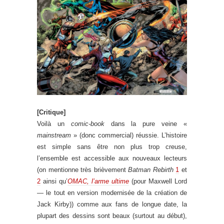
[Critique]
Voilà un
comic-book
dans la pure veine «
mainstream
» (donc commercial) réussie. L’histoire
est simple sans être non plus trop creuse,
l’ensemble est accessible aux nouveaux lecteurs
(on mentionne très brièvement
Batman Rebirth
1
et
2
ainsi qu’
OMAC, l’arme ultime
(pour Maxwell Lord
— le tout en version modernisée de la création de
Jack Kirby)) comme aux fans de longue date, la
plupart des dessins sont beaux (surtout au début),