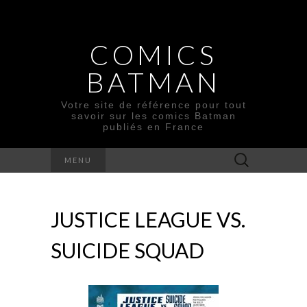
COMICS
BATMAN
Votre site de référence pour tout
savoir sur les comics Batman
publiés en France
Rechercher :
MENU
JUSTICE LEAGUE VS.
SUICIDE SQUAD