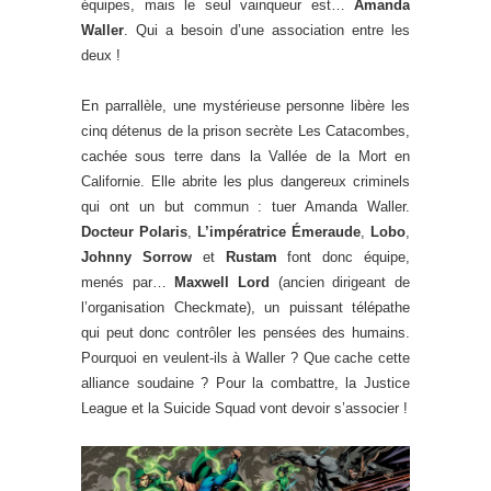
équipes, mais le seul vainqueur est…
Amanda
Waller
. Qui a besoin d’une association entre les
deux !
En parrallèle, une mystérieuse personne libère les
cinq détenus de la prison secrète Les Catacombes,
cachée sous terre dans la Vallée de la Mort en
Californie. Elle abrite les plus dangereux criminels
qui ont un but commun : tuer Amanda Waller.
Docteur Polaris
,
L’impératrice Émeraude
,
Lobo
,
Johnny Sorrow
et
Rustam
font donc équipe,
menés par…
Maxwell Lord
(ancien dirigeant de
l’organisation Checkmate), un puissant télépathe
qui peut donc contrôler les pensées des humains.
Pourquoi en veulent-ils à Waller ? Que cache cette
alliance soudaine ? Pour la combattre, la Justice
League et la Suicide Squad vont devoir s’associer !