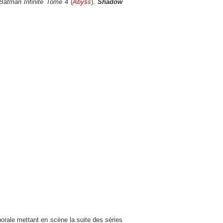
Batman Infinite Tome 4
(
Abyss
).
Shadow
orale mettant en scène la suite des séries