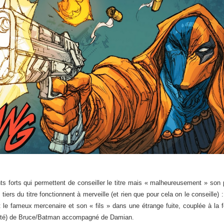
 forts qui permettent de conseiller le titre mais « malheureusement » son p
tiers du titre fonctionnent à merveille (et rien que pour cela on le conseille) : 
le fameux mercenaire et son « fils » dans une étrange fuite, couplée à la f
vérité) de Bruce/Batman accompagné de Damian.