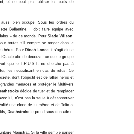
nt, et ne peut plus utiliser les puits de
 aussi bien occupé. Sous les ordres du
ette Ballantine, il doit faire équipe avec
vilains » de ce monde. Pour
Slade Wilson
,
pour toutes s’il compte se ranger dans le
es héros. Pour
Dinah Lance
, il s’agit d’une
 d’Oracle afin de découvrir ce que le groupe
vert que le T.R.U.S.T. ne cherche pas à
uter, les neutralisant en cas de refus. Ce
rète, dont l’objectif est de rallier héros et
s grandes menaces et protéger le Multivers
eathstroke
décide de tuer et de remplacer
avec lui, n’est pas la seule à désapprouver
lité une clone de lui-même et de Talia al
fils,
Deathstroke
le prend sous son aile et
ritaire Magistrat. Si la ville semble panser