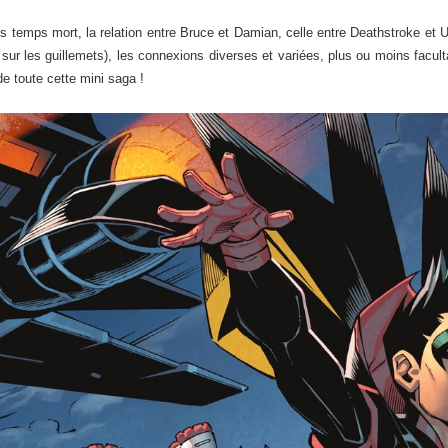
ans temps mort, la relation entre Bruce et Damian, celle entre Deathstroke et U
e sur les guillemets), les connexions diverses et variées, plus ou moins facult
de toute cette mini saga !