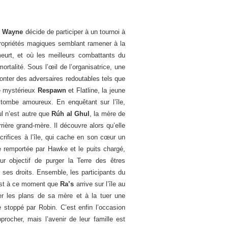
 Wayne
décide de participer à un tournoi à
propriétés magiques semblant ramener à la
eurt, et où les meilleurs combattants du
ortalité. Sous l’œil de l’organisatrice, une
onter des adversaires redoutables tels que
le mystérieux
Respawn
et Flatline, la jeune
 tombe amoureux. En enquêtant sur l’île,
l n’est autre que
Rúh al Ghul
, la mère de
ière grand-mère. Il découvre alors qu’elle
acrifices à l’île, qui cache en son cœur un
re remportée par Hawke et le puits chargé,
r objectif de purger la Terre des êtres
 ses droits. Ensemble, les participants du
’est à ce moment que
Ra’s
arrive sur l’île au
er les plans de sa mère et à la tuer une
e stoppé par Robin. C’est enfin l’occasion
ocher, mais l’avenir de leur famille est