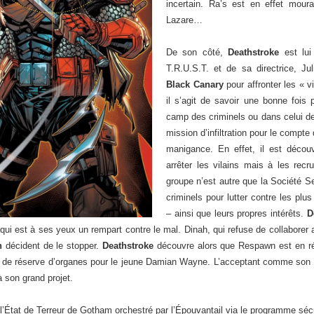
incertain. Ra’s est en effet moura
Lazare…
De son côté,
Deathstroke
est lui
T.R.U.S.T. et de sa directrice, Juli
Black Canary
pour affronter les « 
il s’agit de savoir une bonne fois 
camp des criminels ou dans celui d
mission d’infiltration pour le compte
manigance. En effet, il est décou
arrêter les vilains mais à les recr
groupe n’est autre que la Société Sec
criminels pour lutter contre les plu
– ainsi que leurs propres intérêts.
D
 qui est à ses yeux un rempart contre le mal. Dinah, qui refuse de collaborer 
n
décident de le stopper.
Deathstroke
découvre alors que Respawn est en réa
ir de réserve d’organes pour le jeune Damian Wayne. L’acceptant comme son 
 à son grand projet.
 à l’État de Terreur de Gotham orchestré par l’Épouvantail via le programme sécu