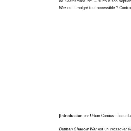
de
Deathstroke Inc.
– surtout son septiè
War
est-il malgré tout accessible ? Contex
[Introduction
par Urban Comics – issu du 
Batman Shadow War
est un
crossover
év