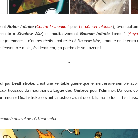
ment
Robin Infinite
(
Contre le monde !
puis
Le démon intérieur
), éventuelle
onnecté à
Shadow War
) et facultativement
Batman Infinite
Tome 4 (
Abys
te (et encore… d’autres récits sont reliés à
Shadow War
, comme on le verra e
er l’ensemble mais, évidemment, ça perdra de sa saveur !
•
ul
par
Deathstroke
, c’est une véritable guerre que le mercenaire semble avo
 aux trousses du meurtrier sa
Ligue des Ombres
pour l’éliminer. De leurs c
ur amener Deathstroke devant la justice avant que Talia ne le tue. Et si l’assa
 résumé officiel de l’éditeur suffit.