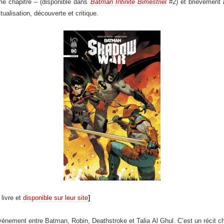
me chapitre – (disponible dans
Batman Infinite Bimestriel
#2) et brièvement
tualisation, découverte et critique.
livre et
disponible sur leur site
]
énement entre Batman, Robin, Deathstroke et Talia Al Ghul. C’est un récit ch