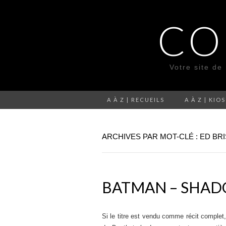
CO
Votre site de
A À Z | RECUEILS
A À Z | KIO
ARCHIVES PAR MOT-CLÉ : ED BR
BATMAN – SHA
Si le titre est vendu comme récit complet,