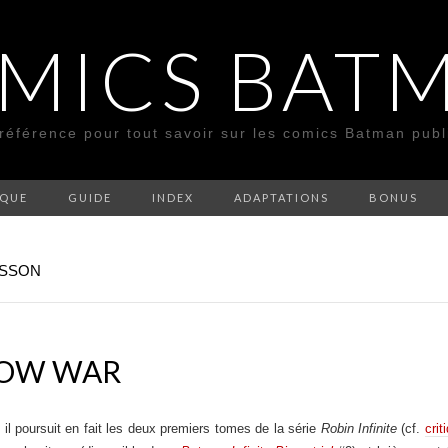
MICS BAT
 référence pour tout savoir sur les comics Batman pub
SQUE
GUIDE
INDEX
ADAPTATIONS
BONUS
ISSON
DOW WAR
 il poursuit en fait les deux premiers tomes de la série
Robin Infinite
(cf.
crit