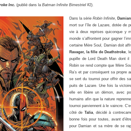
roke Inc.
(publié dans la
Batman Infinite Bimestriel
#2).
Dans la série
Robin Infinite
,
Damian
mort sur l’île de Lazare, dotée de 
vie à deux reprises quiconque y m
monde s’affrontent pour gagner l’imm
certaine Mère Soul, Damian doit affr
Ravager, la fille de Deathstroke
, 
pupille de Lord Death Man dont il
Robin se rend compte que Mère Sou
Ra’s et par conséquent sa propre arr
se sert du tournoi pour offrir des s
puits de Lazare. Une fois la victoi
elle en libère un démon, avec pou
humains afin que la nature reprenne
tournoi parviennent à le vaincre. C
côté de
Talia
, décidé à contrecarr
bonne fois pour toutes, avant d’êtr
pour Damian et sa mère de se rappr