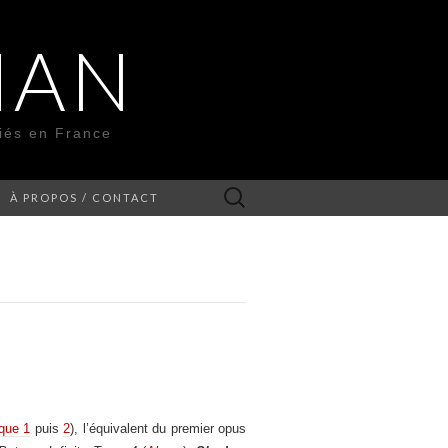
MAN
liés en France
Rechercher :
À PROPOS / CONTACT
ique 1
puis
2
), l’équivalent du premier opus