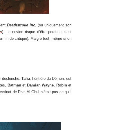
ment
Deathstroke Inc.
(ou
uniquement son
s
). Le novice risque d’être perdu et seul
n fin de critique). Malgré tout, même si on
ir déclenché.
Talia
, héritière du Démon, est
ôtés,
Batman
et
Damian Wayne
,
Robin
et
ssinat de Ra’s Al Ghul n’était pas ce qu’il