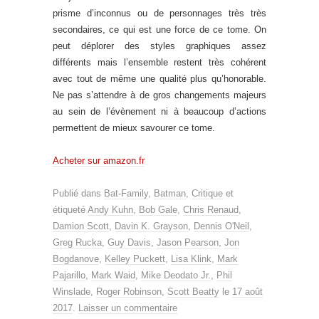
prisme d’inconnus ou de personnages très très
secondaires, ce qui est une force de ce tome. On
peut déplorer des styles graphiques assez
différents mais l’ensemble restent très cohérent
avec tout de même une qualité plus qu’honorable.
Ne pas s’attendre à de gros changements majeurs
au sein de l’évènement ni à beaucoup d’actions
permettent de mieux savourer ce tome.
Acheter sur amazon.fr
Publié dans
Bat-Family
,
Batman
,
Critique
et
étiqueté
Andy Kuhn
,
Bob Gale
,
Chris Renaud
,
Damion Scott
,
Davin K. Grayson
,
Dennis O'Neil
,
Greg Rucka
,
Guy Davis
,
Jason Pearson
,
Jon
Bogdanove
,
Kelley Puckett
,
Lisa Klink
,
Mark
Pajarillo
,
Mark Waid
,
Mike Deodato Jr.
,
Phil
Winslade
,
Roger Robinson
,
Scott Beatty
le
17 août
2017
.
Laisser un commentaire