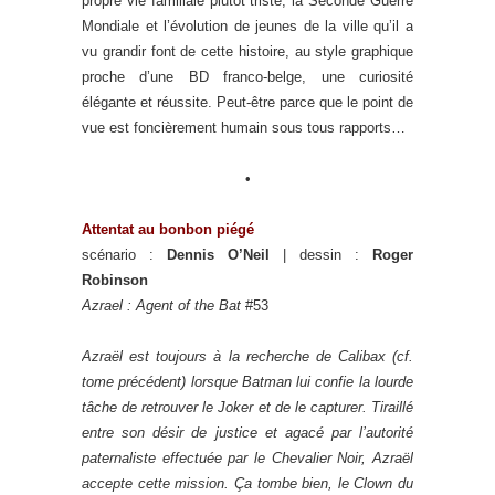
propre vie familiale plutôt triste, la Seconde Guerre
Mondiale et l’évolution de jeunes de la ville qu’il a
vu grandir font de cette histoire, au style graphique
proche d’une BD franco-belge, une curiosité
élégante et réussite. Peut-être parce que le point de
vue est foncièrement humain sous tous rapports…
•
Attentat au bonbon piégé
scénario :
Dennis O’Neil
| dessin :
Roger
Robinson
Azrael : Agent of the Bat
#53
Azraël est toujours à la recherche de Calibax (cf.
tome précédent) lorsque Batman lui confie la lourde
tâche de retrouver le Joker et de le capturer. Tiraillé
entre son désir de justice et agacé par l’autorité
paternaliste effectuée par le Chevalier Noir, Azraël
accepte cette mission. Ça tombe bien, le Clown du