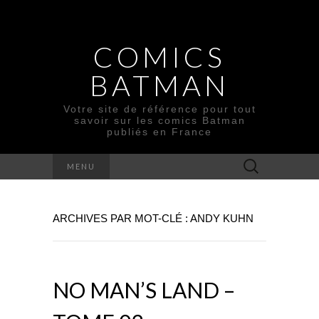
COMICS
BATMAN
Votre site de référence pour tout
savoir sur les comics Batman
publiés en France
Rechercher :
MENU
ARCHIVES PAR MOT-CLÉ : ANDY KUHN
NO MAN’S LAND –