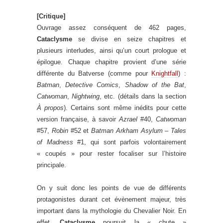
[Critique]
Ouvrage assez conséquent de 462 pages,
Cataclysme
se divise en seize chapitres et
plusieurs interludes, ainsi qu’un court prologue et
épilogue. Chaque chapitre provient d’une série
différente du Batverse (comme pour
Knightfall
) :
Batman
,
Detective Comics
,
Shadow of the Bat
,
Catwoman
,
Nightwing
, etc. (détails dans la section
À propos
). Certains sont même inédits pour cette
version française, à savoir
Azrael
#40,
Catwoman
#57,
Robin
#52 et
Batman Arkham Asylum – Tales
of Madness
#1, qui sont parfois volontairement
« coupés » pour rester focaliser sur l’histoire
principale.
On y suit donc les points de vue de différents
protagonistes durant cet évènement majeur, très
important dans la mythologie du Chevalier Noir. En
effet,
Cataclysme
poursuit la « chute »