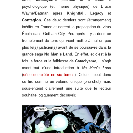
psychologique (et même physique) de Bruce
Wayne/Batman après
Knightfall
,
Legacy
et
Contagion
. Ces deux derniers sont (étrangement)
inédits en France et narrent la propagation du virus
Ébola dans Gotham City. Peu après il y a donc ce
tremblement de terre qui vient mettre à mal un peu
plus le(s) justicier(s) avant de se poursuivre dans la
grande saga
No Man’s Land
. En effet, et c’est à la
fois la force et la faiblesse de
Cataclysme
, il s’agit
avant-tout d’une introduction à
No Man’s Land
(
série complète en six tomes
). Celui-ci peut donc
se lire comme un volume unique (one-shot) mais
sous-entend clairement une suite que le lecteur
souhaite logiquement découvrir.