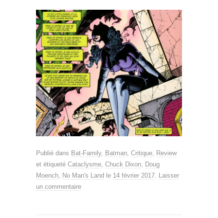
Publié dans
Bat-Family
,
Batman
,
Critique
,
Review
et étiqueté
Cataclysme
,
Chuck Dixon
,
Doug
Moench
,
No Man's Land
le
14 février 2017
.
Laisser
un commentaire