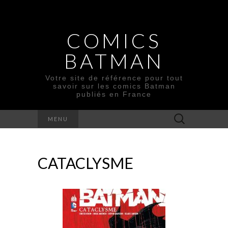
COMICS
BATMAN
Votre site de référence pour tout
savoir sur les comics Batman
publiés en France
Rechercher :
MENU
CATACLYSME