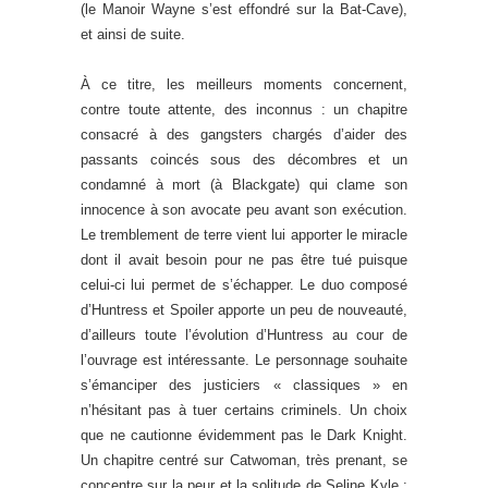
(le Manoir Wayne s’est effondré sur la Bat-Cave),
et ainsi de suite.
À ce titre, les meilleurs moments concernent,
contre toute attente, des inconnus : un chapitre
consacré à des gangsters chargés d’aider des
passants coincés sous des décombres et un
condamné à mort (à Blackgate) qui clame son
innocence à son avocate peu avant son exécution.
Le tremblement de terre vient lui apporter le miracle
dont il avait besoin pour ne pas être tué puisque
celui-ci lui permet de s’échapper. Le duo composé
d’Huntress et Spoiler apporte un peu de nouveauté,
d’ailleurs toute l’évolution d’Huntress au cour de
l’ouvrage est intéressante. Le personnage souhaite
s’émanciper des justiciers « classiques » en
n’hésitant pas à tuer certains criminels. Un choix
que ne cautionne évidemment pas le Dark Knight.
Un chapitre centré sur Catwoman, très prenant, se
concentre sur la peur et la solitude de Seline Kyle ;