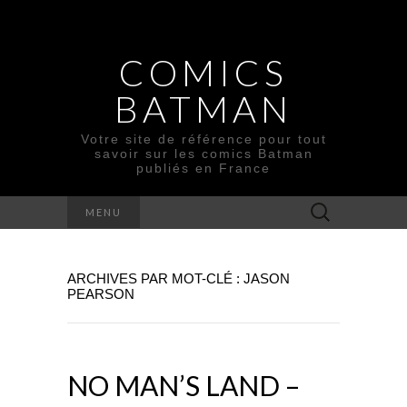
COMICS
BATMAN
Votre site de référence pour tout
savoir sur les comics Batman
publiés en France
Rechercher :
MENU
ARCHIVES PAR MOT-CLÉ : JASON
PEARSON
NO MAN’S LAND –