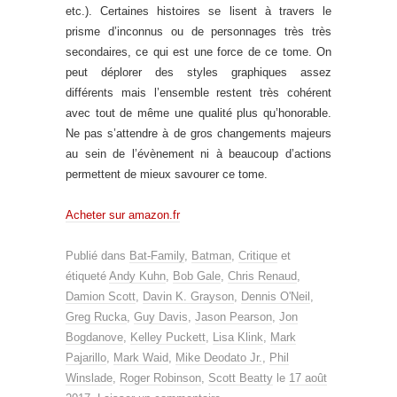
etc.). Certaines histoires se lisent à travers le
prisme d’inconnus ou de personnages très très
secondaires, ce qui est une force de ce tome. On
peut déplorer des styles graphiques assez
différents mais l’ensemble restent très cohérent
avec tout de même une qualité plus qu’honorable.
Ne pas s’attendre à de gros changements majeurs
au sein de l’évènement ni à beaucoup d’actions
permettent de mieux savourer ce tome.
Acheter sur amazon.fr
Publié dans
Bat-Family
,
Batman
,
Critique
et
étiqueté
Andy Kuhn
,
Bob Gale
,
Chris Renaud
,
Damion Scott
,
Davin K. Grayson
,
Dennis O'Neil
,
Greg Rucka
,
Guy Davis
,
Jason Pearson
,
Jon
Bogdanove
,
Kelley Puckett
,
Lisa Klink
,
Mark
Pajarillo
,
Mark Waid
,
Mike Deodato Jr.
,
Phil
Winslade
,
Roger Robinson
,
Scott Beatty
le
17 août