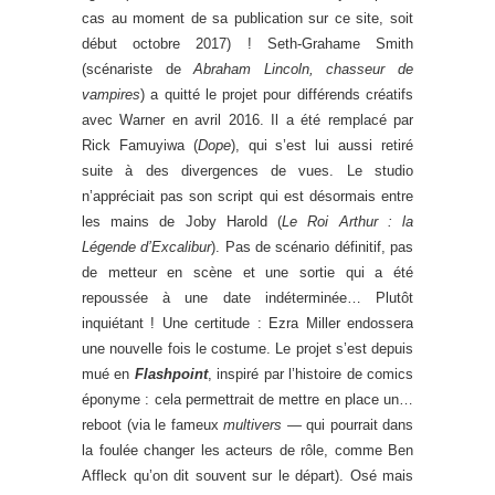
cas au moment de sa publication sur ce site, soit
début octobre 2017) ! Seth-Grahame Smith
(scénariste de
Abraham Lincoln, chasseur de
vampires
) a quitté le projet pour différends créatifs
avec Warner en avril 2016. Il a été remplacé par
Rick Famuyiwa (
Dope
), qui s’est lui aussi retiré
suite à des divergences de vues. Le studio
n’appréciait pas son script qui est désormais entre
les mains de Joby Harold (
Le Roi Arthur : la
Légende d’Excalibur
). Pas de scénario définitif, pas
de metteur en scène et une sortie qui a été
repoussée à une date indéterminée… Plutôt
inquiétant ! Une certitude : Ezra Miller endossera
une nouvelle fois le costume. Le projet s’est depuis
mué en
Flashpoint
, inspiré par l’histoire de comics
éponyme : cela permettrait de mettre en place un…
reboot (via le fameux
multivers —
qui pourrait dans
la foulée changer les acteurs de rôle, comme Ben
Affleck qu’on dit souvent sur le départ). Osé mais