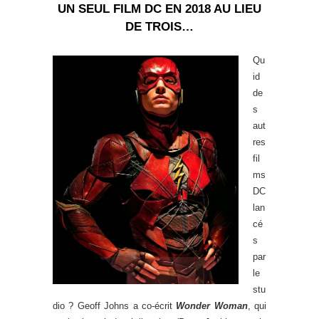
UN SEUL FILM DC EN 2018 AU LIEU
DE TROIS…
Qu
id
de
s
aut
res
fil
ms
DC
lan
cé
s
par
le
stu
dio ? Geoff Johns a co-écrit
Wonder Woman
, qui