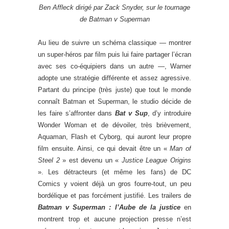
Ben Affleck dirigé par Zack Snyder, sur le tournage
de Batman v Superman
Au lieu de suivre un schéma classique — montrer
un super-héros par film puis lui faire partager l’écran
avec ses co-équipiers dans un autre —, Warner
adopte une stratégie différente et assez agressive.
Partant du principe (très juste) que tout le monde
connaît Batman et Superman, le studio décide de
les faire s’affronter dans
Bat v Sup
, d’y introduire
Wonder Woman et de dévoiler, très brièvement,
Aquaman, Flash et Cyborg, qui auront leur propre
film ensuite. Ainsi, ce qui devait être un «
Man of
Steel 2
» est devenu un «
Justice League Origins
». Les détracteurs (et même les fans) de DC
Comics y voient déjà un gros fourre-tout, un peu
bordélique et pas forcément justifié. Les trailers de
Batman v Superman : l’Aube de la justice
en
montrent trop et aucune projection presse n’est