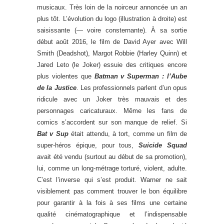
musicaux. Très loin de la noirceur annoncée un an
plus tôt. L’évolution du logo (illustration à droite) est
saisissante (— voire consternante). À sa sortie
début août 2016, le film de David Ayer avec Will
Smith (Deadshot), Margot Robbie (Harley Quinn) et
Jared Leto (le Joker) essuie des critiques encore
plus violentes que
Batman v Superman : l’Aube
de la Justice
. Les professionnels parlent d’un opus
ridicule avec un Joker très mauvais et des
personnages caricaturaux. Même les fans de
comics s’accordent sur son manque de relief. Si
Bat v Sup
était attendu, à tort, comme un film de
super-héros épique, pour tous,
Suicide Squad
avait été vendu (surtout au début de sa promotion),
lui, comme un long-métrage torturé, violent, adulte.
C’est l’inverse qui s’est produit. Warner ne sait
visiblement pas comment trouver le bon équilibre
pour garantir à la fois à ses films une certaine
qualité cinématographique et l’indispensable