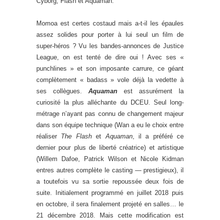
Cyborg, Flash et Aquaman.
Momoa est certes costaud mais a-t-il les épaules
assez solides pour porter à lui seul un film de
super-héros ? Vu les bandes-annonces de Justice
League, on est tenté de dire oui ! Avec ses «
punchlines » et son imposante carrure, ce géant
complètement « badass » vole déjà la vedette à
ses collègues.
Aquaman
est assurément la
curiosité la plus alléchante du DCEU. Seul long-
métrage n’ayant pas connu de changement majeur
dans son équipe technique (Wan a eu le choix entre
réaliser
The Flash
et
Aquaman
, il a préféré ce
dernier pour plus de liberté créatrice) et artistique
(Willem Dafoe, Patrick Wilson et Nicole Kidman
entres autres complète le casting — prestigieux), il
a toutefois vu sa sortie repoussée deux fois de
suite. Initialement programmé en juillet 2018 puis
en octobre, il sera finalement projeté en salles… le
21 décembre 2018. Mais cette modification est