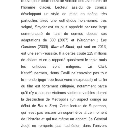
trouvé pour cette nouvelle version des aventures de
l’homme d’acier. Lecteur assidu de comics
développant un style de mise en scène très
particulier, avec une esthétique hors-norme, très
soigné, Snyder est en plus apprécié par une large
communauté de fans de comics depuis ses
adaptations de
300
(2007) et
Watchmen : Les
Gardiens
(2009).
Man of Steel
, qui sort en 2013,
est une semi-réussite. Il a certes coûté 225 millions
de dollars et en a rapporté quasiment le triple mais
les critiques sont mitigées. En Clark
Kent/Supermen, Henry Cavill ne convainc pas tout
le monde (jugé trop lisse voire inexpressif) et la fin
du film est fortement critiquée, notamment parce
qu’il n’y a aucune victimes victimes visibles durant
la destruction de Metropolis (un aspect corrigé au
début de
Bat v Sup
). Cette lecture de Superman,
qui n’est pas encore un super-héros à ce moment
de l’histoire et qui tue même un ennemi (le Général
Zod), ne remporte pas l’adhésion dans l’univers