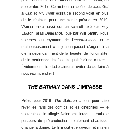
septembre 2017. Ce metteur en scène de
Jane Got
a Gun
et
Mr. Wolff
écrira ce second volet en plus
de le réaliser, pour une sortie prévue en 2019.
Warner mise aussi sur un spin-off axé sur Floy
Lawton, alias
Deadshot
, joué par Will Smith. Nous
sommes au royaume de l’
entertainment
et «
malheureusement », il y a un paquet d’argent à la
clé, indépendamment de la beauté, de l’originalité,
de la pertinence, bref de la qualité d’une œuvre…
Évidemment, le studio aimerait éviter de se faire à
nouveau incendier !
THE BATMAN
DANS L’IMPASSE
Prévu pour 2018,
The Batman
a tout pour faire
rêver les fans des comics et les cinéphiles — le
souvenir de la trilogie Nolan est intact — mais le
parcours de pré-production, totalement chaotique,
change la donne. Le film doit être co-écrit et mis en