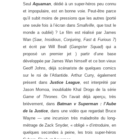
Seul
Aquaman
, dédié à un super-héros peu connu
et impopulaire, est en bonne voie. Peut-être parce
qu’il subit moins de pressions que les autres (porté
une seule fois à l’écran dans
Smallville
, que tout le
monde a oublié) ? Le film est réalisé par James
Wan (
Saw
,
Insidious
,
Conjuring
,
Fast & Furious 7
)
et écrit par Will Beall (
Gangster Squad
) qui a
proposé un premier jet ) partir d’une base
développée par James Wan himself et ce bon vieux
Geoff Johns, déjà scénariste de quelques comics
sur le roi de l’Atlantide. Arthur Curry, également
présent dans
Justice League
, est interprété par
Jason Momoa, inoubliable Khal Drogo de la série
Game of Thrones
. On l’avait déjà aperçu, très
brièvement, dans
Batman v Superman : l’Aube
de la Justice
, dans une vidéo que regardait Bruce
Wayne — une incursion très maladroite du long-
métrage de Zack Snyder, « obligé » d’introduire, en
quelques secondes à peine, les trois super-héros