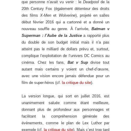
que personne n’avait vu venir : le
Deadpool
de la
20th Century Fox (également détenteur des droits
des films
X-Men
et
Wolverine
), projeté en salles
début février 2016 qui a cartonné et a donné un
nouveau souffle au genre. À l’arrivée,
Batman v
Superman : l’Aube de la Justice
a rapporté plus
du double de son budget initial mais il n’a pas
atteint pas le milliard de dollars prévu et, surtout,
complique l’exploitation de l’univers DC Comics au
cinéma. Chez les fans,
Bat v Sup
divise tout
autant mais certains y voient un chef-d’œuvre,
avec une vision encore jamais défendue pour un
film de super-héros (cf.
la critique du site
).
La version longue, qui sort en juillet 2016, est
unanimement saluée comme étant meilleure,
donnant plus de profondeur aux personnages et
facilitant la compréhension générale des
évènements, comme le plan de Lex Luthor par
exemple (cf.
la critique du site
). Mais c’est trop tard