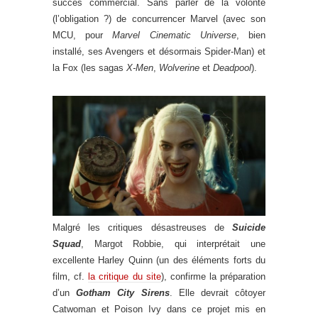
succès commercial. Sans parler de la volonté
(l’obligation ?) de concurrencer Marvel (avec son
MCU, pour
Marvel Cinematic Universe
, bien
installé, ses Avengers et désormais Spider-Man) et
la Fox (les sagas
X-Men
,
Wolverine
et
Deadpool
).
Malgré les critiques désastreuses de
Suicide
Squad
, Margot Robbie, qui interprétait une
excellente Harley Quinn (un des éléments forts du
film, cf.
la critique du site
), confirme la préparation
d’un
Gotham City Sirens
. Elle devrait côtoyer
Catwoman et Poison Ivy dans ce projet mis en