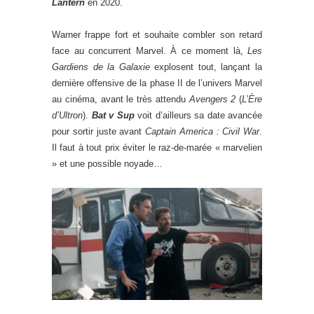
Lantern
en 2020.
Warner frappe fort et souhaite combler son retard
face au concurrent Marvel. À ce moment là,
Les
Gardiens de la Galaxie
explosent tout, lançant la
dernière offensive de la phase II de l’univers Marvel
au cinéma, avant le très attendu
Avengers 2
(
L’Ère
d’Ultron
).
Bat v Sup
voit d’ailleurs sa date avancée
pour sortir juste avant
Captain America : Civil War
.
Il faut à tout prix éviter le raz-de-marée « marvelien
» et une possible noyade…