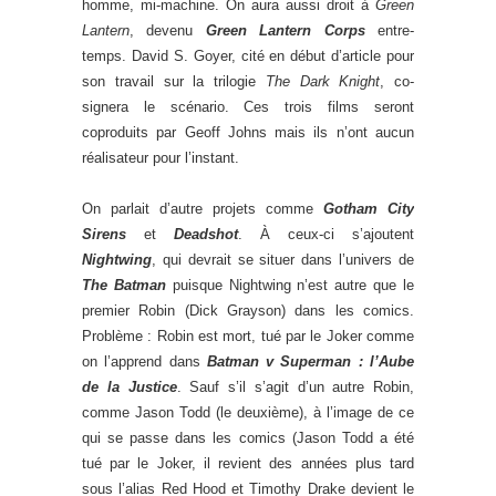
homme, mi-machine. On aura aussi droit à
Green
Lantern
, devenu
Green Lantern Corps
entre-
temps. David S. Goyer, cité en début d’article pour
son travail sur la trilogie
The Dark Knight
, co-
signera le scénario. Ces trois films seront
coproduits par Geoff Johns mais ils n’ont aucun
réalisateur pour l’instant.
On parlait d’autre projets comme
Gotham City
Sirens
et
Deadshot
. À ceux-ci s’ajoutent
Nightwing
, qui devrait se situer dans l’univers de
The Batman
puisque Nightwing n’est autre que le
premier Robin (Dick Grayson) dans les comics.
Problème : Robin est mort, tué par le Joker comme
on l’apprend dans
Batman v Superman : l’Aube
de la Justice
. Sauf s’il s’agit d’un autre Robin,
comme Jason Todd (le deuxième), à l’image de ce
qui se passe dans les comics (Jason Todd a été
tué par le Joker, il revient des années plus tard
sous l’alias Red Hood et Timothy Drake devient le