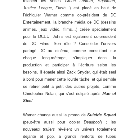
relancer les séries
Green Lantern
,
Aquaman
,
Justice League
,
Flash
…) est placé en haut de
l’échiquier Warner comme co-président de DC
Entertainement, la branche média de DC (dessins
animés, jeux vidéo, films…) créée spécialement
pour le DCEU. Johns est également co-président
de DC Films. Son rôle ? Consolider l’univers
partagé DC au cinéma, comme consultant sur
chaque long-métrage, s’impliquer dans la
production et participer à l’écriture selon les
besoins. Il épaule ainsi Zack Snyder, qui était seul
à bord pour mener cette lourde tâche, et qui semble
se retirer petit à petit des autres projets, comme
Christopher Nolan, qui s’est éclipsé après
Man of
Steel
.
Warner change aussi la promo de
Suicide Squad
(peut-être aussi pour copier
Deadpool
) ; les
nouveaux
trailers
révèlent un univers totalement
déjanté et pop, à grands renforts de tubes