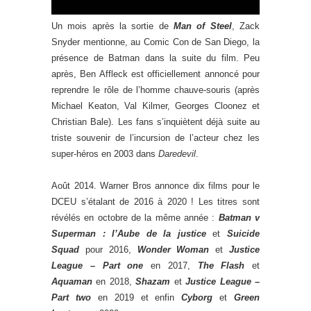
Un mois après la sortie de
Man of Steel
, Zack
Snyder mentionne, au Comic Con de San Diego, la
présence de Batman dans la suite du film. Peu
après, Ben Affleck est officiellement annoncé pour
reprendre le rôle de l’homme chauve-souris (après
Michael Keaton, Val Kilmer, Georges Cloonez et
Christian Bale). Les fans s’inquiètent déjà suite au
triste souvenir de l’incursion de l’acteur chez les
super-héros en 2003 dans
Daredevil
.
Août 2014. Warner Bros annonce dix films pour le
DCEU s’étalant de 2016 à 2020 ! Les titres sont
révélés en octobre de la même année :
Batman v
Superman : l’Aube de la justice
et
Suicide
Squad
pour 2016,
Wonder Woman
et
Justice
League – Part one
en 2017,
The Flash
et
Aquaman
en 2018,
Shazam
et
Justice League –
Part two
en 2019 et enfin
Cyborg
et
Green