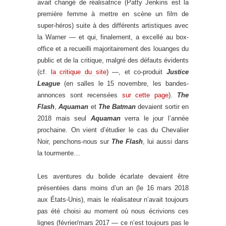
avait changé de réalisatrice (Patty Jenkins est la
première femme à mettre en scène un film de
super-héros) suite à des différents artistiques avec
la Warner — et qui, finalement, a excellé au box-
office et a recueilli majoritairement des louanges du
public et de la critique, malgré des défauts évidents
(cf.
la critique du site
) —, et co-produit
Justice
League
(en salles le 15 novembre, les bandes-
annonces sont recensées
sur cette page
).
The
Flash
,
Aquaman
et
The Batman
devaient sortir en
2018 mais seul
Aquaman
verra le jour l’année
prochaine. On vient d’étudier le cas du Chevalier
Noir, penchons-nous sur
The Flash
, lui aussi dans
la tourmente…
Les aventures du bolide écarlate devaient être
présentées dans moins d’un an (le 16 mars 2018
aux États-Unis), mais le réalisateur n’avait toujours
pas été choisi au moment où nous écrivions ces
lignes (février/mars 2017 — ce n’est toujours pas le