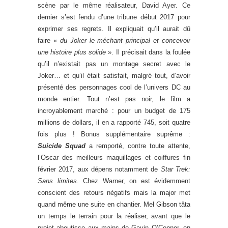
scène par le même réalisateur, David Ayer. Ce
dernier s’est fendu d’une tribune début 2017 pour
exprimer ses regrets. Il expliquait qu’il aurait dû
faire «
du Joker le méchant principal et concevoir
une histoire plus solide
». Il précisait dans la foulée
qu’il n’existait pas un montage secret avec le
Joker… et qu’il était satisfait, malgré tout, d’avoir
présenté des personnages cool de l’univers DC au
monde entier. Tout n’est pas noir, le film a
incroyablement marché : pour un budget de 175
millions de dollars, il en a rapporté 745, soit quatre
fois plus ! Bonus supplémentaire suprême :
Suicide Squad
a remporté, contre toute attente,
l’Oscar des meilleurs maquillages et coiffures fin
février 2017, aux dépens notamment de
Star Trek:
Sans limites
. Chez Warner, on est évidemment
conscient des retours négatifs mais la major met
quand même une suite en chantier. Mel Gibson tâta
un temps le terrain pour la réaliser, avant que le
projet aboutisse aux mains de Gavin O’Connor, en