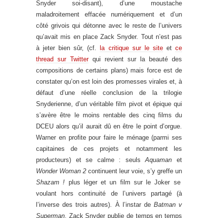
Snyder soi-disant), d’une moustache
maladroitement effacée numériquement et d’un
côté grivois qui détonne avec le reste de l’univers
qu’avait mis en place Zack Snyder. Tout n’est pas
à jeter bien sûr, (cf.
la critique sur le site
et
ce
thread sur Twitter
qui revient sur la beauté des
compositions de certains plans) mais force est de
constater qu’on est loin des promesses virales et, à
défaut d’une réelle conclusion de la trilogie
Snyderienne, d’un véritable film pivot et épique qui
s’avère être le moins rentable des cinq films du
DCEU alors qu’il aurait dû en être le point d’orgue.
Warner en profite pour faire le ménage (parmi ses
capitaines de ces projets et notamment les
producteurs) et se calme : seuls
Aquaman
et
Wonder Woman 2
continuent leur voie, s’y greffe un
Shazam !
plus léger et un film sur le Joker se
voulant hors continuité de l’univers partagé (à
l’inverse des trois autres). À l’instar de
Batman v
Superman
, Zack Snyder publie de temps en temps