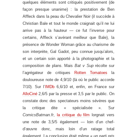
quelques éléments sont critiqués positivement (de
façon presque unanime) : la prestation de Ben
Affleck dans la peau du Chevalier Noir (il succède à
Christian Bale et tout le monde craignait qu’il ne lui
arrive pas à la hauteur — ce fut l’inverse pour
certains, Affleck s’avérant meilleur que Bale), la
présence de Wonder Woman grâce au charisme de
son interprète, Gal Gadot, peu connue jusqu’alors,
et un certain soin apporté à la photographie et la
composition de plans. Mais
Bat v Sup
récolte sur
l’agrégateur de critiques
Rotten Tomatoes
la
douloureuse note de 4,9/10 (là où le public accorde
7/10). Sur l’
IMDb
6,6/10 et, enfin, en France sur
AlloCiné
2,6/5 par la presse et 3,5 par le public. On
constate donc des spectateurs moins sévères que
la critique dite « spécialisée ». Sur
ComicsBatman.fr
,
la critique du film
lorgnait vers
une note de 3,5/5 également — loin d’un chef-
d’œuvre donc, mais loin d’un ratage total
également. La conclusion était même «
un parti pris