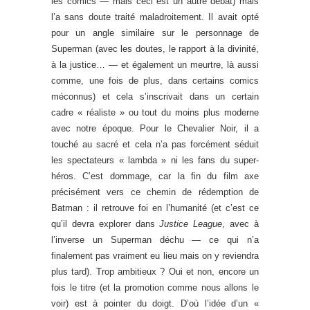
les comics — mais ceci est un autre débat) mais
l’a sans doute traité maladroitement. Il avait opté
pour un angle similaire sur le personnage de
Superman (avec les doutes, le rapport à la divinité,
à la justice… — et également un meurtre, là aussi
comme, une fois de plus, dans certains comics
méconnus) et cela s’inscrivait dans un certain
cadre « réaliste » ou tout du moins plus moderne
avec notre époque. Pour le Chevalier Noir, il a
touché au sacré et cela n’a pas forcément séduit
les spectateurs « lambda » ni les fans du super-
héros. C’est dommage, car la fin du film axe
précisément vers ce chemin de rédemption de
Batman : il retrouve foi en l’humanité (et c’est ce
qu’il devra explorer dans
Justice League
, avec à
l’inverse un Superman déchu — ce qui n’a
finalement pas vraiment eu lieu mais on y reviendra
plus tard). Trop ambitieux ? Oui et non, encore un
fois le titre (et la promotion comme nous allons le
voir) est à pointer du doigt. D’où l’idée d’un «