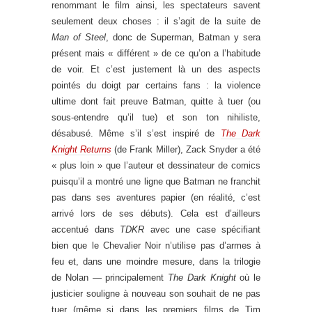
renommant le film ainsi, les spectateurs savent
seulement deux choses : il s’agit de la suite de
Man of Steel
, donc de Superman, Batman y sera
présent mais « différent » de ce qu’on a l’habitude
de voir. Et c’est justement là un des aspects
pointés du doigt par certains fans : la violence
ultime dont fait preuve Batman, quitte à tuer (ou
sous-entendre qu’il tue) et son ton nihiliste,
désabusé. Même s’il s’est inspiré de
The Dark
Knight Returns
(de Frank Miller), Zack Snyder a été
« plus loin » que l’auteur et dessinateur de comics
puisqu’il a montré une ligne que Batman ne franchit
pas dans ses aventures papier (en réalité, c’est
arrivé lors de ses débuts). Cela est d’ailleurs
accentué dans
TDKR
avec une case spécifiant
bien que le Chevalier Noir n’utilise pas d’armes à
feu et, dans une moindre mesure, dans la trilogie
de Nolan — principalement
The Dark Knight
où le
justicier souligne à nouveau son souhait de ne pas
tuer (même si dans les premiers films de Tim