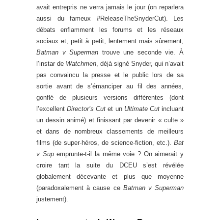
avait entrepris ne verra jamais le jour (on reparlera
aussi du fameux #ReleaseTheSnyderCut). Les
débats enflamment les forums et les réseaux
sociaux et, petit à petit, lentement mais sûrement,
Batman v Superman
trouve une seconde vie. À
l’instar de
Watchmen
, déjà signé Snyder, qui n’avait
pas convaincu la presse et le public lors de sa
sortie avant de s’émanciper au fil des années,
gonflé de plusieurs versions différentes (dont
l’excellent
Director’s Cut
et un
Ultimate Cut
incluant
un dessin animé) et finissant par devenir « culte »
et dans de nombreux classements de meilleurs
films (de super-héros, de science-fiction, etc.).
Bat
v Sup
emprunte-t-il la même voie ? On aimerait y
croire tant la suite du DCEU s’est révélée
globalement décevante et plus que moyenne
(paradoxalement à cause ce
Batman v Superman
justement).