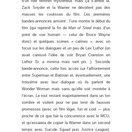
d’un rôle féminin mystérieux mais ça s’arrête là.
Zack Snyder et la Warner ne dévoilent pas des
masses les coulisses du film. Les premières
bandes-annonces arrivent : l’une montre le début du
film (qui reprend la fin de
Man of Steel
mais d’un
point de vue humain — celui de Bruce Wayne
donc) et quelques scènes « calmes », avec un
focus sur les dialogues et un peu de Lex Luthor (on
avait caressé l’idée de voir Bryan Cranston en
Luthor Sr.
a minima
mais tant pis…). Seconde
bande-annonce, cette fois accès sur l’affrontement
entre Superman et Batman et, éventuellement, une
troisième avec leur dialogue où ils parlent de
Wonder Woman mais sans qu’elle soit montrée à
l’écran. Le tout restant majoritairement dans un ton
sombre et violent pour ne pas tenir de fausses
promesses (avec un film léger, fun et cool — plus
proche de ce que fait la concurrence avec le MCU,
et qu’essaiera de copier la Warner dans un second
temps avec
Suicide Squad
puis
Justice League
).