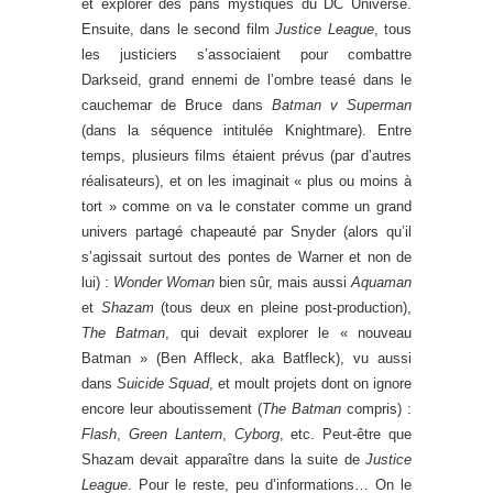
et explorer des pans mystiques du DC Universe.
Ensuite, dans le second film
Justice League
, tous
les justiciers s’associaient pour combattre
Darkseid, grand ennemi de l’ombre teasé dans le
cauchemar de Bruce dans
Batman v Superman
(dans la séquence intitulée Knightmare). Entre
temps, plusieurs films étaient prévus (par d’autres
réalisateurs), et on les imaginait « plus ou moins à
tort » comme on va le constater comme un grand
univers partagé chapeauté par Snyder (alors qu’il
s’agissait surtout des pontes de Warner et non de
lui) :
Wonder Woman
bien sûr, mais aussi
Aquaman
et
Shazam
(tous deux en pleine post-production),
The Batman
, qui devait explorer le « nouveau
Batman » (Ben Affleck, aka Batfleck), vu aussi
dans
Suicide Squad
, et moult projets dont on ignore
encore leur aboutissement (
The Batman
compris) :
Flash
,
Green Lantern
,
Cyborg
, etc. Peut-être que
Shazam devait apparaître dans la suite de
Justice
League
. Pour le reste, peu d’informations… On le