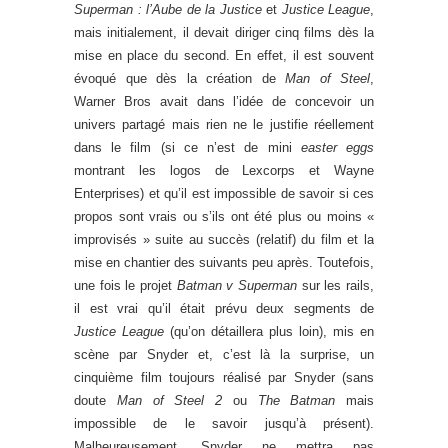
Superman : l’Aube de la Justice
et
Justice League
,
mais initialement, il devait diriger cinq films dès la
mise en place du second. En effet, il est souvent
évoqué que dès la création de
Man of Steel
,
Warner Bros avait dans l’idée de concevoir un
univers partagé mais rien ne le justifie réellement
dans le film (si ce n’est de mini
easter eggs
montrant les logos de Lexcorps et Wayne
Enterprises) et qu’il est impossible de savoir si ces
propos sont vrais ou s’ils ont été plus ou moins «
improvisés » suite au succès (relatif) du film et la
mise en chantier des suivants peu après. Toutefois,
une fois le projet
Batman v Superman
sur les rails,
il est vrai qu’il était prévu deux segments de
Justice League
(qu’on détaillera plus loin), mis en
scène par Snyder et, c’est là la surprise, un
cinquième film toujours réalisé par Snyder (sans
doute
Man of Steel 2
ou
The Batman
mais
impossible de le savoir jusqu’à présent).
Malheureusement, Snyder ne mettra pas