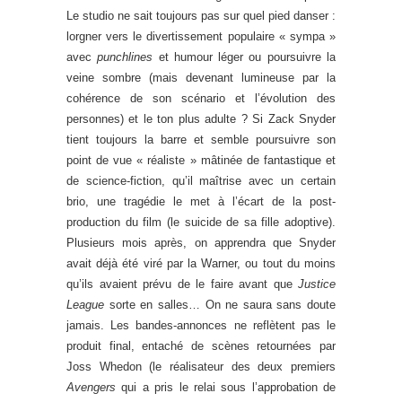
Le studio ne sait toujours pas sur quel pied danser :
lorgner vers le divertissement populaire « sympa »
avec
punchlines
et humour léger ou poursuivre la
veine sombre (mais devenant lumineuse par la
cohérence de son scénario et l’évolution des
personnes) et le ton plus adulte ? Si Zack Snyder
tient toujours la barre et semble poursuivre son
point de vue « réaliste » mâtinée de fantastique et
de science-fiction, qu’il maîtrise avec un certain
brio, une tragédie le met à l’écart de la post-
production du film (le suicide de sa fille adoptive).
Plusieurs mois après, on apprendra que Snyder
avait déjà été viré par la Warner, ou tout du moins
qu’ils avaient prévu de le faire avant que
Justice
League
sorte en salles… On ne saura sans doute
jamais. Les bandes-annonces ne reflètent pas le
produit final, entaché de scènes retournées par
Joss Whedon (le réalisateur des deux premiers
Avengers
qui a pris le relai sous l’approbation de