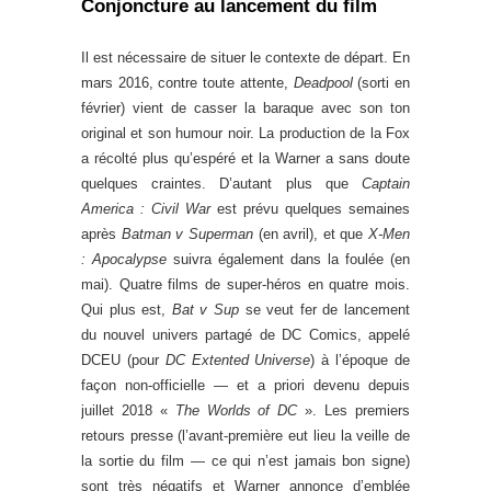
Conjoncture au lancement du film
Il est nécessaire de situer le contexte de départ. En
mars 2016, contre toute attente,
Deadpool
(sorti en
février) vient de casser la baraque avec son ton
original et son humour noir. La production de la Fox
a récolté plus qu’espéré et la Warner a sans doute
quelques craintes. D’autant plus que
Captain
America : Civil War
est prévu quelques semaines
après
Batman v Superman
(en avril), et que
X-Men
: Apocalypse
suivra également dans la foulée (en
mai). Quatre films de super-héros en quatre mois.
Qui plus est,
Bat v Sup
se veut fer de lancement
du nouvel univers partagé de DC Comics, appelé
DCEU (pour
DC Extented Universe
) à l’époque de
façon non-officielle — et a priori devenu depuis
juillet 2018 «
The Worlds of DC
». Les premiers
retours presse (l’avant-première eut lieu la veille de
la sortie du film — ce qui n’est jamais bon signe)
sont très négatifs et Warner annonce d’emblée