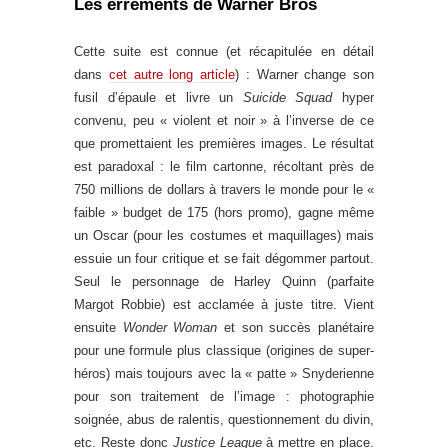
Les errements de Warner Bros
Cette suite est connue (et récapitulée en détail
dans
cet autre long article
) : Warner change son
fusil d’épaule et livre un
Suicide Squad
hyper
convenu, peu « violent et noir » à l’inverse de ce
que promettaient les premières images. Le résultat
est paradoxal : le film cartonne, récoltant près de
750 millions de dollars à travers le monde pour le «
faible » budget de 175 (hors promo), gagne même
un Oscar (pour les costumes et maquillages) mais
essuie un four critique et se fait dégommer partout.
Seul le personnage de Harley Quinn (parfaite
Margot Robbie) est acclamée à juste titre. Vient
ensuite
Wonder Woman
et son succès planétaire
pour une formule plus classique (origines de super-
héros) mais toujours avec la « patte » Snyderienne
pour son traitement de l’image : photographie
soignée, abus de ralentis, questionnement du divin,
etc. Reste donc
Justice League
à mettre en place.