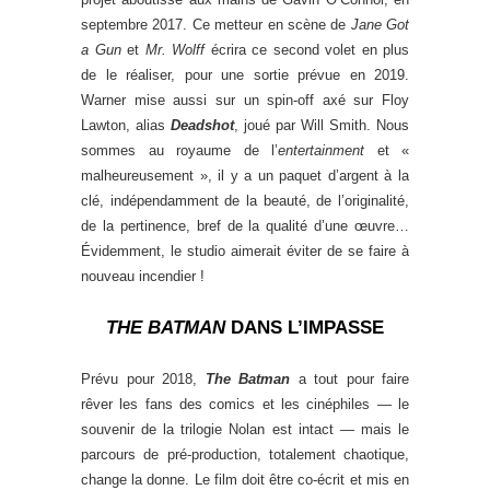
septembre 2017. Ce metteur en scène de
Jane Got
a Gun
et
Mr. Wolff
écrira ce second volet en plus
de le réaliser, pour une sortie prévue en 2019.
Warner mise aussi sur un spin-off axé sur Floy
Lawton, alias
Deadshot
, joué par Will Smith. Nous
sommes au royaume de l’
entertainment
et «
malheureusement », il y a un paquet d’argent à la
clé, indépendamment de la beauté, de l’originalité,
de la pertinence, bref de la qualité d’une œuvre…
Évidemment, le studio aimerait éviter de se faire à
nouveau incendier !
THE BATMAN
DANS L’IMPASSE
Prévu pour 2018,
The Batman
a tout pour faire
rêver les fans des comics et les cinéphiles — le
souvenir de la trilogie Nolan est intact — mais le
parcours de pré-production, totalement chaotique,
change la donne. Le film doit être co-écrit et mis en