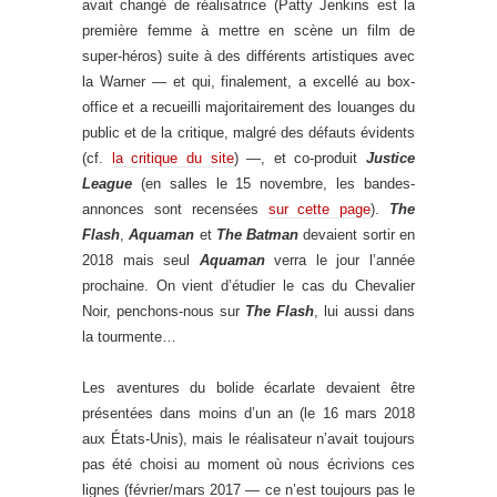
avait changé de réalisatrice (Patty Jenkins est la
première femme à mettre en scène un film de
super-héros) suite à des différents artistiques avec
la Warner — et qui, finalement, a excellé au box-
office et a recueilli majoritairement des louanges du
public et de la critique, malgré des défauts évidents
(cf.
la critique du site
) —, et co-produit
Justice
League
(en salles le 15 novembre, les bandes-
annonces sont recensées
sur cette page
).
The
Flash
,
Aquaman
et
The Batman
devaient sortir en
2018 mais seul
Aquaman
verra le jour l’année
prochaine. On vient d’étudier le cas du Chevalier
Noir, penchons-nous sur
The Flash
, lui aussi dans
la tourmente…
Les aventures du bolide écarlate devaient être
présentées dans moins d’un an (le 16 mars 2018
aux États-Unis), mais le réalisateur n’avait toujours
pas été choisi au moment où nous écrivions ces
lignes (février/mars 2017 — ce n’est toujours pas le