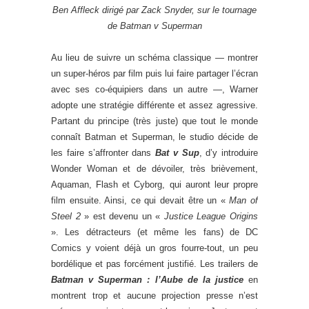
Ben Affleck dirigé par Zack Snyder, sur le tournage
de Batman v Superman
Au lieu de suivre un schéma classique — montrer
un super-héros par film puis lui faire partager l’écran
avec ses co-équipiers dans un autre —, Warner
adopte une stratégie différente et assez agressive.
Partant du principe (très juste) que tout le monde
connaît Batman et Superman, le studio décide de
les faire s’affronter dans
Bat v Sup
, d’y introduire
Wonder Woman et de dévoiler, très brièvement,
Aquaman, Flash et Cyborg, qui auront leur propre
film ensuite. Ainsi, ce qui devait être un «
Man of
Steel 2
» est devenu un «
Justice League Origins
». Les détracteurs (et même les fans) de DC
Comics y voient déjà un gros fourre-tout, un peu
bordélique et pas forcément justifié. Les trailers de
Batman v Superman : l’Aube de la justice
en
montrent trop et aucune projection presse n’est