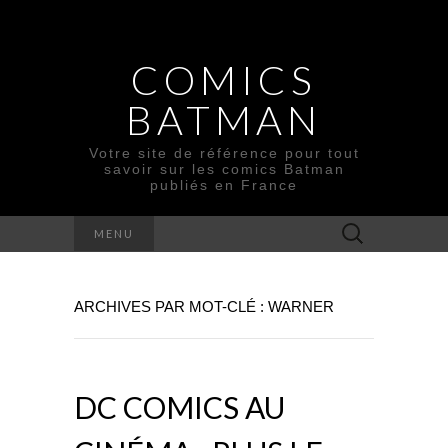
COMICS
BATMAN
Votre site de référence pour tout
savoir sur les comics Batman
publiés en France
Rechercher :
MENU
ARCHIVES PAR MOT-CLÉ : WARNER
DC COMICS AU