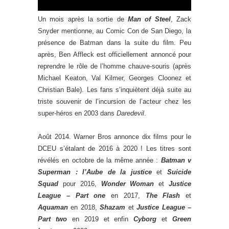
Un mois après la sortie de
Man of Steel
, Zack
Snyder mentionne, au Comic Con de San Diego, la
présence de Batman dans la suite du film. Peu
après, Ben Affleck est officiellement annoncé pour
reprendre le rôle de l’homme chauve-souris (après
Michael Keaton, Val Kilmer, Georges Cloonez et
Christian Bale). Les fans s’inquiètent déjà suite au
triste souvenir de l’incursion de l’acteur chez les
super-héros en 2003 dans
Daredevil
.
Août 2014. Warner Bros annonce dix films pour le
DCEU s’étalant de 2016 à 2020 ! Les titres sont
révélés en octobre de la même année :
Batman v
Superman : l’Aube de la justice
et
Suicide
Squad
pour 2016,
Wonder Woman
et
Justice
League – Part one
en 2017,
The Flash
et
Aquaman
en 2018,
Shazam
et
Justice League –
Part two
en 2019 et enfin
Cyborg
et
Green