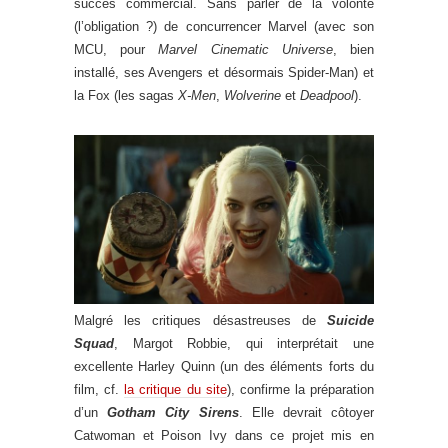
succès commercial. Sans parler de la volonté
(l’obligation ?) de concurrencer Marvel (avec son
MCU, pour
Marvel Cinematic Universe
, bien
installé, ses Avengers et désormais Spider-Man) et
la Fox (les sagas
X-Men
,
Wolverine
et
Deadpool
).
Malgré les critiques désastreuses de
Suicide
Squad
, Margot Robbie, qui interprétait une
excellente Harley Quinn (un des éléments forts du
film, cf.
la critique du site
), confirme la préparation
d’un
Gotham City Sirens
. Elle devrait côtoyer
Catwoman et Poison Ivy dans ce projet mis en