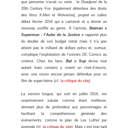
que personne n’avait vu venir : le
Deadpool
de la
20th Century Fox (également détenteur des droits
des films
X-Men
et
Wolverine
), projeté en salles
début février 2016 qui a cartonné et a donné un
nouveau souffle au genre. À l’arrivée,
Batman v
Superman : l’Aube de la Justice
a rapporté plus
du double de son budget initial mais il n’a pas
atteint pas le milliard de dollars prévu et, surtout,
complique l’exploitation de l’univers DC Comics au
cinéma. Chez les fans,
Bat v Sup
divise tout
autant mais certains y voient un chef-d’œuvre,
avec une vision encore jamais défendue pour un
film de super-héros (cf.
la critique du site
).
La version longue, qui sort en juillet 2016, est
unanimement saluée comme étant meilleure,
donnant plus de profondeur aux personnages et
facilitant la compréhension générale des
évènements, comme le plan de Lex Luthor par
exemple (cf.
la critique du site
). Mais c’est trop tard