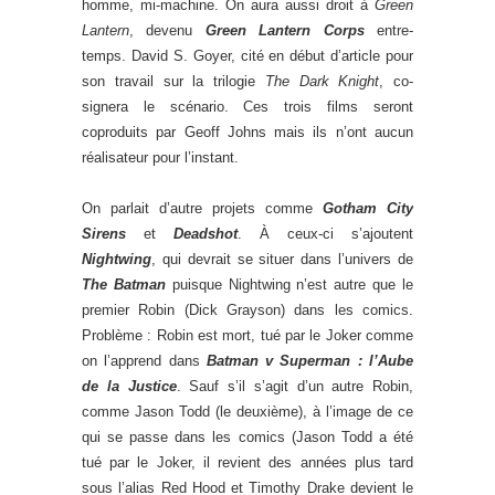
homme, mi-machine. On aura aussi droit à
Green
Lantern
, devenu
Green Lantern Corps
entre-
temps. David S. Goyer, cité en début d’article pour
son travail sur la trilogie
The Dark Knight
, co-
signera le scénario. Ces trois films seront
coproduits par Geoff Johns mais ils n’ont aucun
réalisateur pour l’instant.
On parlait d’autre projets comme
Gotham City
Sirens
et
Deadshot
. À ceux-ci s’ajoutent
Nightwing
, qui devrait se situer dans l’univers de
The Batman
puisque Nightwing n’est autre que le
premier Robin (Dick Grayson) dans les comics.
Problème : Robin est mort, tué par le Joker comme
on l’apprend dans
Batman v Superman : l’Aube
de la Justice
. Sauf s’il s’agit d’un autre Robin,
comme Jason Todd (le deuxième), à l’image de ce
qui se passe dans les comics (Jason Todd a été
tué par le Joker, il revient des années plus tard
sous l’alias Red Hood et Timothy Drake devient le