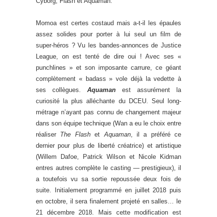
Cyborg, Flash et Aquaman.
Momoa est certes costaud mais a-t-il les épaules
assez solides pour porter à lui seul un film de
super-héros ? Vu les bandes-annonces de Justice
League, on est tenté de dire oui ! Avec ses «
punchlines » et son imposante carrure, ce géant
complètement « badass » vole déjà la vedette à
ses collègues.
Aquaman
est assurément la
curiosité la plus alléchante du DCEU. Seul long-
métrage n’ayant pas connu de changement majeur
dans son équipe technique (Wan a eu le choix entre
réaliser
The Flash
et
Aquaman
, il a préféré ce
dernier pour plus de liberté créatrice) et artistique
(Willem Dafoe, Patrick Wilson et Nicole Kidman
entres autres complète le casting — prestigieux), il
a toutefois vu sa sortie repoussée deux fois de
suite. Initialement programmé en juillet 2018 puis
en octobre, il sera finalement projeté en salles… le
21 décembre 2018. Mais cette modification est