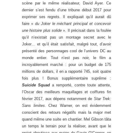
scène par le même réalisateur, David Ayer. Ce
dernier s’est fendu d’une tribune début 2017 pour
exprimer ses regrets. Il expliquait qu’il aurait dû
faire «
du Joker le méchant principal et concevoir
une histoire plus solide
». Il précisait dans la foulée
qu’il n’existait pas un montage secret avec le
Joker… et qu’il était satisfait, malgré tout, d’avoir
présenté des personnages cool de l’univers DC au
monde entier. Tout n’est pas noir, le film a
incroyablement marché : pour un budget de 175
millions de dollars, il en a rapporté 745, soit quatre
fois plus ! Bonus supplémentaire suprême :
Suicide Squad
a remporté, contre toute attente,
l’Oscar des meilleurs maquillages et coiffures fin
février 2017, aux dépens notamment de
Star Trek:
Sans limites
. Chez Warner, on est évidemment
conscient des retours négatifs mais la major met
quand même une suite en chantier. Mel Gibson tâta
un temps le terrain pour la réaliser, avant que le
projet aboutisse aux mains de Gavin O’Connor, en