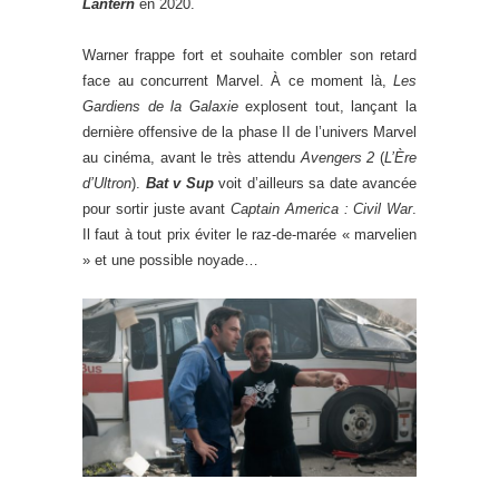
Lantern
en 2020.
Warner frappe fort et souhaite combler son retard
face au concurrent Marvel. À ce moment là,
Les
Gardiens de la Galaxie
explosent tout, lançant la
dernière offensive de la phase II de l’univers Marvel
au cinéma, avant le très attendu
Avengers 2
(
L’Ère
d’Ultron
).
Bat v Sup
voit d’ailleurs sa date avancée
pour sortir juste avant
Captain America : Civil War
.
Il faut à tout prix éviter le raz-de-marée « marvelien
» et une possible noyade…