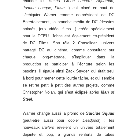
relancer les séries
Green Lantern
,
Aquaman
,
Justice League
,
Flash
…) est placé en haut de
l’échiquier Warner comme co-président de DC
Entertainement, la branche média de DC (dessins
animés, jeux vidéo, films…) créée spécialement
pour le DCEU. Johns est également co-président
de DC Films. Son rôle ? Consolider l’univers
partagé DC au cinéma, comme consultant sur
chaque long-métrage, s’impliquer dans la
production et participer à l’écriture selon les
besoins. Il épaule ainsi Zack Snyder, qui était seul
à bord pour mener cette lourde tâche, et qui semble
se retirer petit à petit des autres projets, comme
Christopher Nolan, qui s’est éclipsé après
Man of
Steel
.
Warner change aussi la promo de
Suicide Squad
(peut-être aussi pour copier
Deadpool
) ; les
nouveaux
trailers
révèlent un univers totalement
déjanté et pop, à grands renforts de tubes