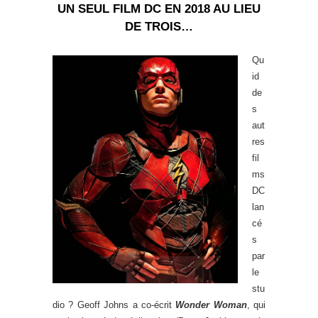
UN SEUL FILM DC EN 2018 AU LIEU
DE TROIS…
Qu
id
de
s
aut
res
fil
ms
DC
lan
cé
s
par
le
stu
dio ? Geoff Johns a co-écrit
Wonder Woman
, qui