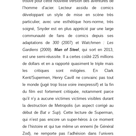
trouvé pour cette nouvelle version des aventures de
l’homme d’acier. Lecteur assidu de comics
développant un style de mise en scène très
particulier, avec une esthétique hors-norme, très
soigné, Snyder est en plus apprécié par une large
communauté de fans de comics depuis ses
adaptations de
300
(2007) et
Watchmen : Les
Gardiens
(2009).
Man of Steel
, qui sort en 2013,
est une semi-réussite. Il a certes coûté 225 millions
de dollars et en a rapporté quasiment le triple mais
les critiques sont mitigées. En Clark
Kent/Supermen, Henry Cavill ne convainc pas tout
le monde (jugé trop lisse voire inexpressif) et la fin
du film est fortement critiquée, notamment parce
qu’il n’y a aucune victimes victimes visibles durant
la destruction de Metropolis (un aspect corrigé au
début de
Bat v Sup
). Cette lecture de Superman,
qui n’est pas encore un super-héros à ce moment
de l’histoire et qui tue même un ennemi (le Général
Zod), ne remporte pas l’adhésion dans l’univers