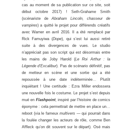
cas au moment de sa publication sur ce site, soit
début octobre 2017) ! Seth-Grahame Smith
(scénariste de
Abraham Lincoln, chasseur de
vampires
) a quitté le projet pour différends créatifs
avec Warner en avril 2016. Il a été remplacé par
Rick Famuyiwa (
Dope
), qui s’est lui aussi retiré
suite à des divergences de vues. Le studio
n’appréciait pas son script qui est désormais entre
les mains de Joby Harold (
Le Roi Arthur : la
Légende d’Excalibur
). Pas de scénario définitif, pas
de metteur en scène et une sortie qui a été
repoussée à une date indéterminée… Plutôt
inquiétant ! Une certitude : Ezra Miller endossera
une nouvelle fois le costume. Le projet s’est depuis
mué en
Flashpoint
, inspiré par l’histoire de comics
éponyme : cela permettrait de mettre en place un…
reboot (via le fameux
multivers —
qui pourrait dans
la foulée changer les acteurs de rôle, comme Ben
Affleck qu’on dit souvent sur le départ). Osé mais