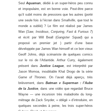
Seul
Aquaman
, dédié à un super-héros peu connu
et impopulaire, est en bonne voie. Peut-être parce
qu’il subit moins de pressions que les autres (porté
une seule fois à l’écran dans
Smallville
, que tout le
monde a oublié) ? Le film est réalisé par James
Wan (
Saw
,
Insidious
,
Conjuring
,
Fast & Furious 7
)
et écrit par Will Beall (
Gangster Squad
) qui a
proposé un premier jet ) partir d’une base
développée par James Wan himself et ce bon vieux
Geoff Johns, déjà scénariste de quelques comics
sur le roi de l’Atlantide. Arthur Curry, également
présent dans
Justice League
, est interprété par
Jason Momoa, inoubliable Khal Drogo de la série
Game of Thrones
. On l’avait déjà aperçu, très
brièvement, dans
Batman v Superman : l’Aube
de la Justice
, dans une vidéo que regardait Bruce
Wayne — une incursion très maladroite du long-
métrage de Zack Snyder, « obligé » d’introduire, en
quelques secondes à peine, les trois super-héros