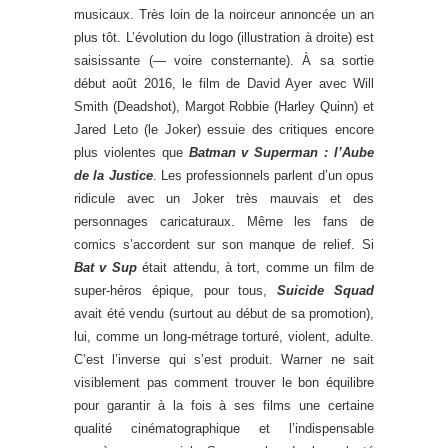
musicaux. Très loin de la noirceur annoncée un an
plus tôt. L’évolution du logo (illustration à droite) est
saisissante (— voire consternante). À sa sortie
début août 2016, le film de David Ayer avec Will
Smith (Deadshot), Margot Robbie (Harley Quinn) et
Jared Leto (le Joker) essuie des critiques encore
plus violentes que
Batman v Superman : l’Aube
de la Justice
. Les professionnels parlent d’un opus
ridicule avec un Joker très mauvais et des
personnages caricaturaux. Même les fans de
comics s’accordent sur son manque de relief. Si
Bat v Sup
était attendu, à tort, comme un film de
super-héros épique, pour tous,
Suicide Squad
avait été vendu (surtout au début de sa promotion),
lui, comme un long-métrage torturé, violent, adulte.
C’est l’inverse qui s’est produit. Warner ne sait
visiblement pas comment trouver le bon équilibre
pour garantir à la fois à ses films une certaine
qualité cinématographique et l’indispensable