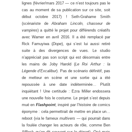
lignes (février/mars 2017 — ce n’est toujours pas le
cas au moment de sa publication sur ce site, soit
début octobre 2017) ! Seth-Grahame Smith
(scénariste de
Abraham Lincoln, chasseur de
vampires
) a quitté le projet pour différends créatifs
avec Warner en avril 2016. Il a été remplacé par
Rick Famuyiwa (
Dope
), qui s’est lui aussi retiré
suite à des divergences de vues. Le studio
n’appréciait pas son script qui est désormais entre
les mains de Joby Harold (
Le Roi Arthur : la
Légende d’Excalibur
). Pas de scénario définitif, pas
de metteur en scène et une sortie qui a été
repoussée à une date indéterminée… Plutôt
inquiétant ! Une certitude : Ezra Miller endossera
une nouvelle fois le costume. Le projet s’est depuis
mué en
Flashpoint
, inspiré par l’histoire de comics
éponyme : cela permettrait de mettre en place un…
reboot (via le fameux
multivers —
qui pourrait dans
la foulée changer les acteurs de rôle, comme Ben
Affleck qu’on dit souvent sur le départ). Osé mais