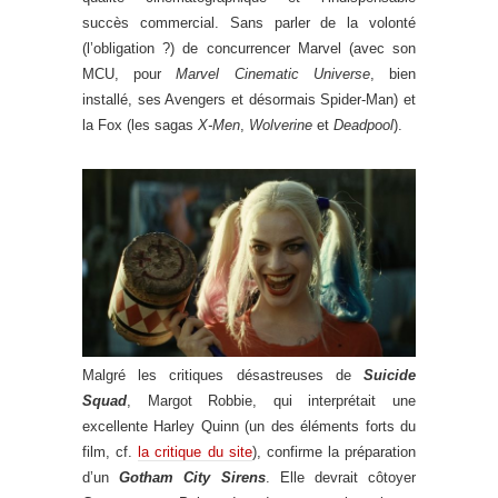
succès commercial. Sans parler de la volonté
(l’obligation ?) de concurrencer Marvel (avec son
MCU, pour
Marvel Cinematic Universe
, bien
installé, ses Avengers et désormais Spider-Man) et
la Fox (les sagas
X-Men
,
Wolverine
et
Deadpool
).
Malgré les critiques désastreuses de
Suicide
Squad
, Margot Robbie, qui interprétait une
excellente Harley Quinn (un des éléments forts du
film, cf.
la critique du site
), confirme la préparation
d’un
Gotham City Sirens
. Elle devrait côtoyer