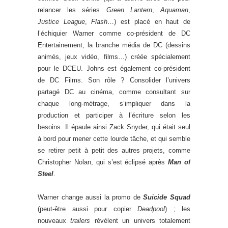
relancer les séries
Green Lantern
,
Aquaman
,
Justice League
,
Flash
…) est placé en haut de
l’échiquier Warner comme co-président de DC
Entertainement, la branche média de DC (dessins
animés, jeux vidéo, films…) créée spécialement
pour le DCEU. Johns est également co-président
de DC Films. Son rôle ? Consolider l’univers
partagé DC au cinéma, comme consultant sur
chaque long-métrage, s’impliquer dans la
production et participer à l’écriture selon les
besoins. Il épaule ainsi Zack Snyder, qui était seul
à bord pour mener cette lourde tâche, et qui semble
se retirer petit à petit des autres projets, comme
Christopher Nolan, qui s’est éclipsé après
Man of
Steel
.
Warner change aussi la promo de
Suicide Squad
(peut-être aussi pour copier
Deadpool
) ; les
nouveaux
trailers
révèlent un univers totalement