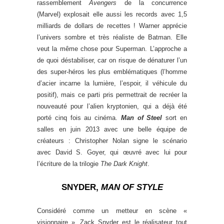
rassemblement
Avengers
de la concurrence
(Marvel) explosait elle aussi les records avec 1,5
milliards de dollars de recettes ! Warner apprécie
l’univers sombre et très réaliste de Batman. Elle
veut la même chose pour Superman. L’approche a
de quoi déstabiliser, car on risque de dénaturer l’un
des super-héros les plus emblématiques (l’homme
d’acier incarne la lumière, l’espoir, il véhicule du
positif), mais ce parti pris permettrait de recréer la
nouveauté pour l’alien kryptonien, qui a déjà été
porté cinq fois au cinéma.
Man of Steel
sort en
salles en juin 2013 avec une belle équipe de
créateurs : Christopher Nolan signe le scénario
avec David S. Goyer, qui œuvré avec lui pour
l’écriture de la trilogie
The Dark Knight
.
SNYDER,
MAN OF STYLE
Considéré comme un metteur en scène «
visionnaire », Zack Snyder est le réalisateur tout