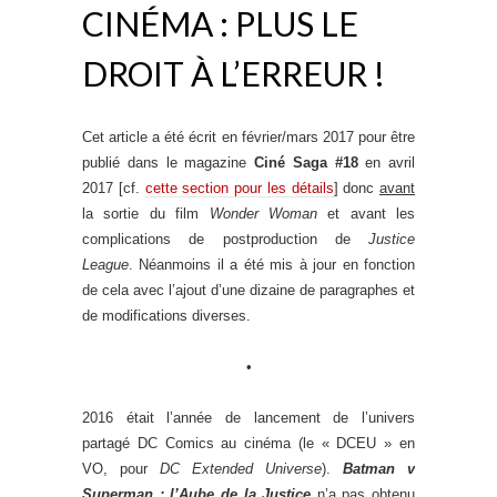
CINÉMA : PLUS LE
DROIT À L’ERREUR !
Cet article a été écrit en février/mars 2017 pour être
publié dans le magazine
Ciné Saga #18
en avril
2017 [cf.
cette section pour les détails
] donc
avant
la sortie du film
Wonder Woman
et avant les
complications de postproduction de
Justice
League
. Néanmoins il a été mis à jour en fonction
de cela avec l’ajout d’une dizaine de paragraphes et
de modifications diverses.
•
2016 était l’année de lancement de l’univers
partagé DC Comics au cinéma (le « DCEU » en
VO, pour
DC Extended Universe
).
Batman v
Superman : l’Aube de la Justice
n’a pas obtenu