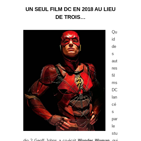
UN SEUL FILM DC EN 2018 AU LIEU
DE TROIS…
Qu
id
de
s
aut
res
fil
ms
DC
lan
cé
s
par
le
stu
dio ? Geoff Johns a co-écrit
Wonder Woman
, qui