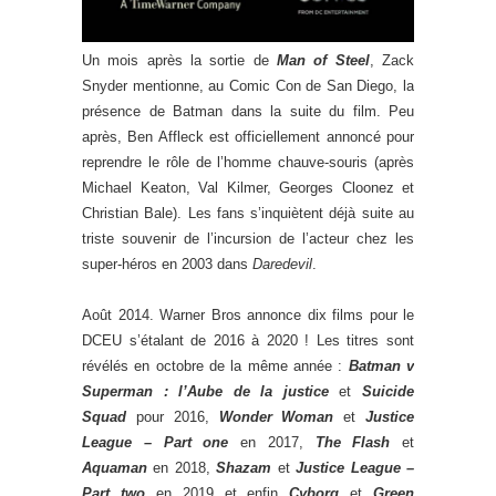
Un mois après la sortie de
Man of Steel
, Zack
Snyder mentionne, au Comic Con de San Diego, la
présence de Batman dans la suite du film. Peu
après, Ben Affleck est officiellement annoncé pour
reprendre le rôle de l’homme chauve-souris (après
Michael Keaton, Val Kilmer, Georges Cloonez et
Christian Bale). Les fans s’inquiètent déjà suite au
triste souvenir de l’incursion de l’acteur chez les
super-héros en 2003 dans
Daredevil
.
Août 2014. Warner Bros annonce dix films pour le
DCEU s’étalant de 2016 à 2020 ! Les titres sont
révélés en octobre de la même année :
Batman v
Superman : l’Aube de la justice
et
Suicide
Squad
pour 2016,
Wonder Woman
et
Justice
League – Part one
en 2017,
The Flash
et
Aquaman
en 2018,
Shazam
et
Justice League –
Part two
en 2019 et enfin
Cyborg
et
Green