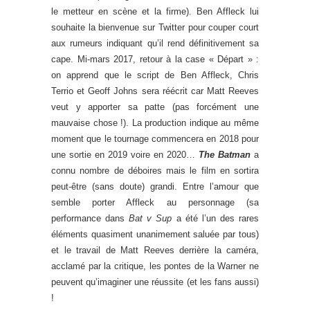
le metteur en scène et la firme). Ben Affleck lui
souhaite la bienvenue sur Twitter pour couper court
aux rumeurs indiquant qu’il rend définitivement sa
cape. Mi-mars 2017, retour à la case « Départ » :
on apprend que le script de Ben Affleck, Chris
Terrio et Geoff Johns sera réécrit car Matt Reeves
veut y apporter sa patte (pas forcément une
mauvaise chose !). La production indique au même
moment que le tournage commencera en 2018 pour
une sortie en 2019 voire en 2020…
The Batman
a
connu nombre de déboires mais le film en sortira
peut-être (sans doute) grandi. Entre l’amour que
semble porter Affleck au personnage (sa
performance dans
Bat v Sup
a été l’un des rares
éléments quasiment unanimement saluée par tous)
et le travail de Matt Reeves derrière la caméra,
acclamé par la critique, les pontes de la Warner ne
peuvent qu’imaginer une réussite (et les fans aussi)
!