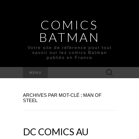
COMICS
BATMAN
Votre site de référence pour tout
savoir sur les comics Batman
publiés en France
Rechercher :
MENU
ARCHIVES PAR MOT-CLÉ : MAN OF
STEEL
DC COMICS AU