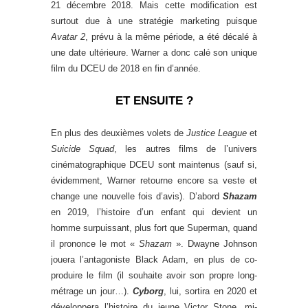
21 décembre 2018. Mais cette modification est
surtout due à une stratégie marketing puisque
Avatar 2
, prévu à la même période, a été décalé à
une date ultérieure. Warner a donc calé son unique
film du DCEU de 2018 en fin d’année.
ET ENSUITE ?
En plus des deuxièmes volets de
Justice League
et
Suicide Squad
, les autres films de l’univers
cinématographique DCEU sont maintenus (sauf si,
évidemment, Warner retourne encore sa veste et
change une nouvelle fois d’avis). D’abord
Shazam
en 2019, l’histoire d’un enfant qui devient un
homme surpuissant, plus fort que Superman, quand
il prononce le mot «
Shazam
». Dwayne Johnson
jouera l’antagoniste Black Adam, en plus de co-
produire le film (il souhaite avoir son propre long-
métrage un jour…).
Cyborg
, lui, sortira en 2020 et
développera l’histoire du jeune Victor Stone, mi-