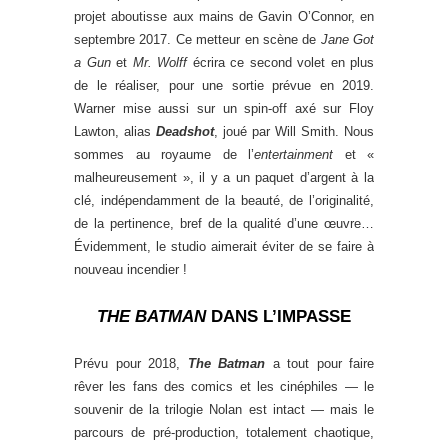
projet aboutisse aux mains de Gavin O’Connor, en
septembre 2017. Ce metteur en scène de
Jane Got
a Gun
et
Mr. Wolff
écrira ce second volet en plus
de le réaliser, pour une sortie prévue en 2019.
Warner mise aussi sur un spin-off axé sur Floy
Lawton, alias
Deadshot
, joué par Will Smith. Nous
sommes au royaume de l’
entertainment
et «
malheureusement », il y a un paquet d’argent à la
clé, indépendamment de la beauté, de l’originalité,
de la pertinence, bref de la qualité d’une œuvre…
Évidemment, le studio aimerait éviter de se faire à
nouveau incendier !
THE BATMAN
DANS L’IMPASSE
Prévu pour 2018,
The Batman
a tout pour faire
rêver les fans des comics et les cinéphiles — le
souvenir de la trilogie Nolan est intact — mais le
parcours de pré-production, totalement chaotique,