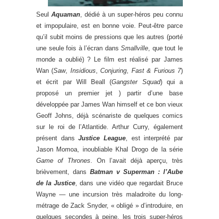
Seul
Aquaman
, dédié à un super-héros peu connu
et impopulaire, est en bonne voie. Peut-être parce
qu’il subit moins de pressions que les autres (porté
une seule fois à l’écran dans
Smallville
, que tout le
monde a oublié) ? Le film est réalisé par James
Wan (
Saw
,
Insidious
,
Conjuring
,
Fast & Furious 7
)
et écrit par Will Beall (
Gangster Squad
) qui a
proposé un premier jet ) partir d’une base
développée par James Wan himself et ce bon vieux
Geoff Johns, déjà scénariste de quelques comics
sur le roi de l’Atlantide. Arthur Curry, également
présent dans
Justice League
, est interprété par
Jason Momoa, inoubliable Khal Drogo de la série
Game of Thrones
. On l’avait déjà aperçu, très
brièvement, dans
Batman v Superman : l’Aube
de la Justice
, dans une vidéo que regardait Bruce
Wayne — une incursion très maladroite du long-
métrage de Zack Snyder, « obligé » d’introduire, en
quelques secondes à peine, les trois super-héros