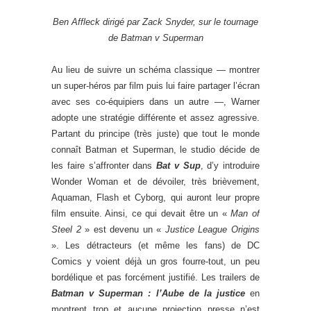
Ben Affleck dirigé par Zack Snyder, sur le tournage
de Batman v Superman
Au lieu de suivre un schéma classique — montrer
un super-héros par film puis lui faire partager l’écran
avec ses co-équipiers dans un autre —, Warner
adopte une stratégie différente et assez agressive.
Partant du principe (très juste) que tout le monde
connaît Batman et Superman, le studio décide de
les faire s’affronter dans
Bat v Sup
, d’y introduire
Wonder Woman et de dévoiler, très brièvement,
Aquaman, Flash et Cyborg, qui auront leur propre
film ensuite. Ainsi, ce qui devait être un «
Man of
Steel 2
» est devenu un «
Justice League Origins
». Les détracteurs (et même les fans) de DC
Comics y voient déjà un gros fourre-tout, un peu
bordélique et pas forcément justifié. Les trailers de
Batman v Superman : l’Aube de la justice
en
montrent trop et aucune projection presse n’est