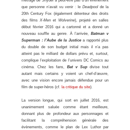
métrage de Snyder a peut-être pâti d’un évènement
que personne n’avait vu venir : le
Deadpool
de la
20th Century Fox (également détenteur des droits
des films
X-Men
et
Wolverine
), projeté en salles
début février 2016 qui a cartonné et a donné un
nouveau souffle au genre. À l’arrivée,
Batman v
Superman : l’Aube de la Justice
a rapporté plus
du double de son budget initial mais il n’a pas
atteint pas le milliard de dollars prévu et, surtout,
complique l’exploitation de l’univers DC Comics au
cinéma. Chez les fans,
Bat v Sup
divise tout
autant mais certains y voient un chef-d’œuvre,
avec une vision encore jamais défendue pour un
film de super-héros (cf.
la critique du site
).
La version longue, qui sort en juillet 2016, est
unanimement saluée comme étant meilleure,
donnant plus de profondeur aux personnages et
facilitant la compréhension générale des
évènements, comme le plan de Lex Luthor par