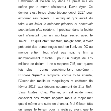
Catwoman et Poison Ivy dans ce projet mis en
scène par le même réalisateur, David Ayer. Ce
dernier s’est fendu d’une tribune début 2017 pour
exprimer ses regrets. Il expliquait qu’il aurait dû
faire «
du Joker le méchant principal et concevoir
une histoire plus solide
». Il précisait dans la foulée
qu’il n’existait pas un montage secret avec le
Joker… et qu’il était satisfait, malgré tout, d’avoir
présenté des personnages cool de l’univers DC au
monde entier. Tout n’est pas noir, le film a
incroyablement marché : pour un budget de 175
millions de dollars, il en a rapporté 745, soit quatre
fois plus ! Bonus supplémentaire suprême :
Suicide Squad
a remporté, contre toute attente,
l’Oscar des meilleurs maquillages et coiffures fin
février 2017, aux dépens notamment de
Star Trek:
Sans limites
. Chez Warner, on est évidemment
conscient des retours négatifs mais la major met
quand même une suite en chantier. Mel Gibson tâta
un temps le terrain pour la réaliser, avant que le