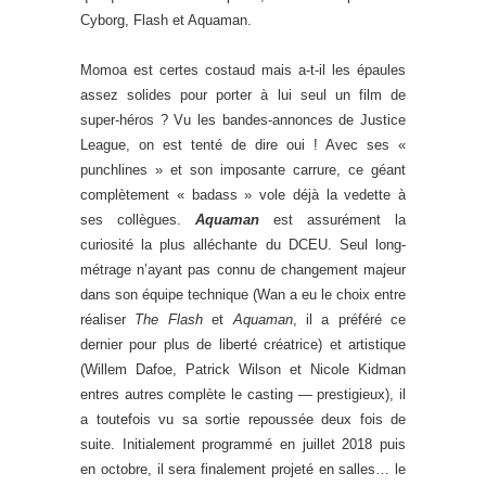
Cyborg, Flash et Aquaman.
Momoa est certes costaud mais a-t-il les épaules
assez solides pour porter à lui seul un film de
super-héros ? Vu les bandes-annonces de Justice
League, on est tenté de dire oui ! Avec ses «
punchlines » et son imposante carrure, ce géant
complètement « badass » vole déjà la vedette à
ses collègues.
Aquaman
est assurément la
curiosité la plus alléchante du DCEU. Seul long-
métrage n’ayant pas connu de changement majeur
dans son équipe technique (Wan a eu le choix entre
réaliser
The Flash
et
Aquaman
, il a préféré ce
dernier pour plus de liberté créatrice) et artistique
(Willem Dafoe, Patrick Wilson et Nicole Kidman
entres autres complète le casting — prestigieux), il
a toutefois vu sa sortie repoussée deux fois de
suite. Initialement programmé en juillet 2018 puis
en octobre, il sera finalement projeté en salles… le