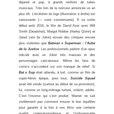
déjanté et pop, à grands renforts de tubes
musicaux. Très loin de la noirceur annoncée un an
plus tôt. L’évolution du logo (illustration à droite) est
saisissante (— voire consternante). À sa sortie
début août 2016, le film de David Ayer avec Will
Smith (Deadshot), Margot Robbie (Harley Quinn) et
Jared Leto (le Joker) essuie des critiques encore
plus violentes que
Batman v Superman : l’Aube
de la Justice
. Les professionnels parlent d’un opus
ridicule avec un Joker très mauvais et des
personnages caricaturaux. Même les fans de
comics s’accordent sur son manque de relief. Si
Bat v Sup
était attendu, à tort, comme un film de
super-héros épique, pour tous,
Suicide Squad
avait été vendu (surtout au début de sa promotion),
lui, comme un long-métrage torturé, violent, adulte.
C’est l’inverse qui s’est produit. Warner ne sait
visiblement pas comment trouver le bon équilibre
pour garantir à la fois à ses films une certaine
qualité cinématographique et l’indispensable