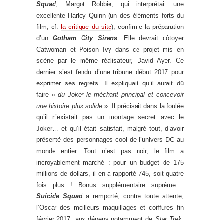
Squad
, Margot Robbie, qui interprétait une
excellente Harley Quinn (un des éléments forts du
film, cf.
la critique du site
), confirme la préparation
d’un
Gotham City Sirens
. Elle devrait côtoyer
Catwoman et Poison Ivy dans ce projet mis en
scène par le même réalisateur, David Ayer. Ce
dernier s’est fendu d’une tribune début 2017 pour
exprimer ses regrets. Il expliquait qu’il aurait dû
faire «
du Joker le méchant principal et concevoir
une histoire plus solide
». Il précisait dans la foulée
qu’il n’existait pas un montage secret avec le
Joker… et qu’il était satisfait, malgré tout, d’avoir
présenté des personnages cool de l’univers DC au
monde entier. Tout n’est pas noir, le film a
incroyablement marché : pour un budget de 175
millions de dollars, il en a rapporté 745, soit quatre
fois plus ! Bonus supplémentaire suprême :
Suicide Squad
a remporté, contre toute attente,
l’Oscar des meilleurs maquillages et coiffures fin
février 2017, aux dépens notamment de
Star Trek: