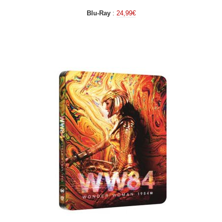
Blu-Ray
:
24,99€
.