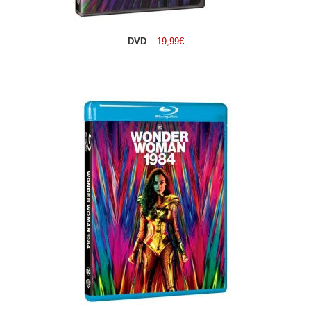
DVD
–
19,99€
.