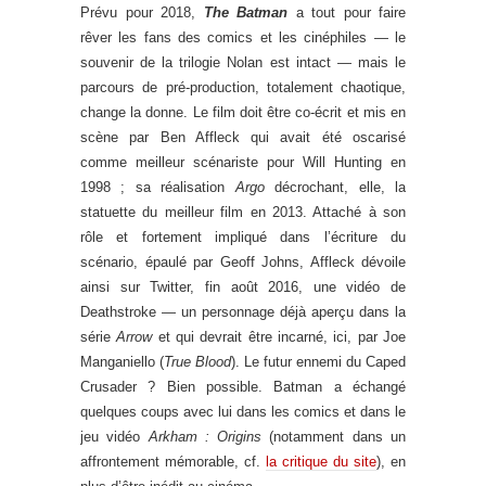
Prévu pour 2018,
The Batman
a tout pour faire
rêver les fans des comics et les cinéphiles — le
souvenir de la trilogie Nolan est intact — mais le
parcours de pré-production, totalement chaotique,
change la donne. Le film doit être co-écrit et mis en
scène par Ben Affleck qui avait été oscarisé
comme meilleur scénariste pour Will Hunting en
1998 ; sa réalisation
Argo
décrochant, elle, la
statuette du meilleur film en 2013. Attaché à son
rôle et fortement impliqué dans l’écriture du
scénario, épaulé par Geoff Johns, Affleck dévoile
ainsi sur Twitter, fin août 2016, une vidéo de
Deathstroke — un personnage déjà aperçu dans la
série
Arrow
et qui devrait être incarné, ici, par Joe
Manganiello (
True Blood
). Le futur ennemi du Caped
Crusader ? Bien possible. Batman a échangé
quelques coups avec lui dans les comics et dans le
jeu vidéo
Arkham : Origins
(notamment dans un
affrontement mémorable, cf.
la critique du site
), en