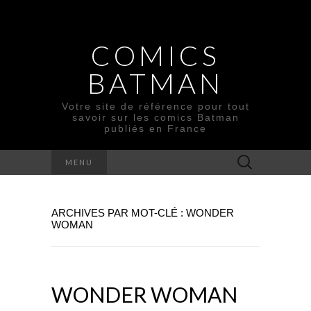
COMICS
BATMAN
Votre site de référence pour tout
savoir sur les comics Batman
publiés en France
Rechercher :
MENU
ARCHIVES PAR MOT-CLÉ : WONDER
WOMAN
WONDER WOMAN