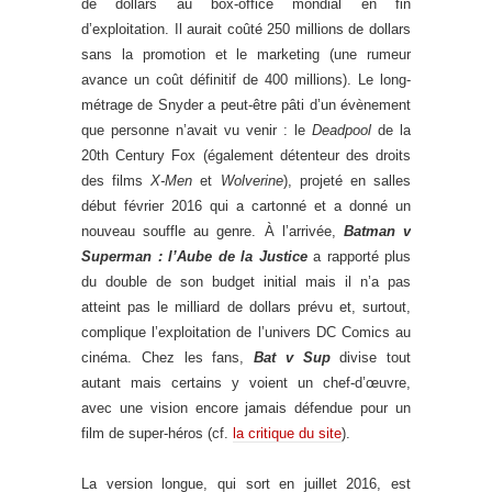
de dollars au box-office mondial en fin
d’exploitation. Il aurait coûté 250 millions de dollars
sans la promotion et le marketing (une rumeur
avance un coût définitif de 400 millions). Le long-
métrage de Snyder a peut-être pâti d’un évènement
que personne n’avait vu venir : le
Deadpool
de la
20th Century Fox (également détenteur des droits
des films
X-Men
et
Wolverine
), projeté en salles
début février 2016 qui a cartonné et a donné un
nouveau souffle au genre. À l’arrivée,
Batman v
Superman : l’Aube de la Justice
a rapporté plus
du double de son budget initial mais il n’a pas
atteint pas le milliard de dollars prévu et, surtout,
complique l’exploitation de l’univers DC Comics au
cinéma. Chez les fans,
Bat v Sup
divise tout
autant mais certains y voient un chef-d’œuvre,
avec une vision encore jamais défendue pour un
film de super-héros (cf.
la critique du site
).
La version longue, qui sort en juillet 2016, est