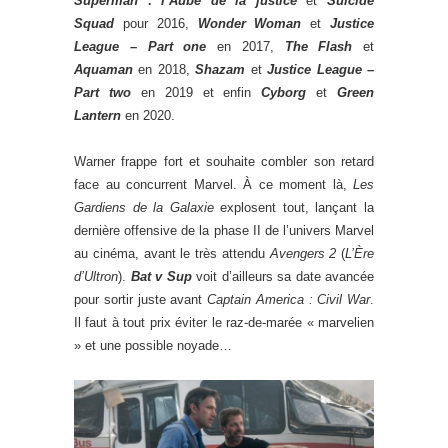
Superman : l’Aube de la justice
et
Suicide
Squad
pour 2016,
Wonder Woman
et
Justice
League – Part one
en 2017,
The Flash
et
Aquaman
en 2018,
Shazam
et
Justice League –
Part two
en 2019 et enfin
Cyborg
et
Green
Lantern
en 2020.
Warner frappe fort et souhaite combler son retard
face au concurrent Marvel. À ce moment là,
Les
Gardiens de la Galaxie
explosent tout, lançant la
dernière offensive de la phase II de l’univers Marvel
au cinéma, avant le très attendu
Avengers 2
(
L’Ère
d’Ultron
).
Bat v Sup
voit d’ailleurs sa date avancée
pour sortir juste avant
Captain America : Civil War
.
Il faut à tout prix éviter le raz-de-marée « marvelien
» et une possible noyade…