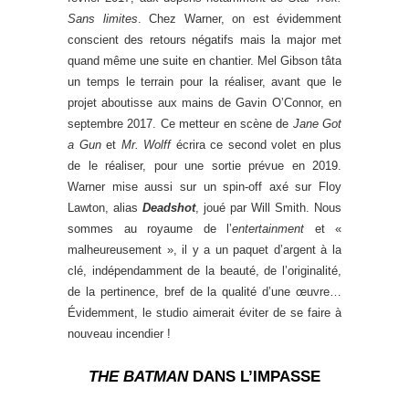
Sans limites
. Chez Warner, on est évidemment
conscient des retours négatifs mais la major met
quand même une suite en chantier. Mel Gibson tâta
un temps le terrain pour la réaliser, avant que le
projet aboutisse aux mains de Gavin O’Connor, en
septembre 2017. Ce metteur en scène de
Jane Got
a Gun
et
Mr. Wolff
écrira ce second volet en plus
de le réaliser, pour une sortie prévue en 2019.
Warner mise aussi sur un spin-off axé sur Floy
Lawton, alias
Deadshot
, joué par Will Smith. Nous
sommes au royaume de l’
entertainment
et «
malheureusement », il y a un paquet d’argent à la
clé, indépendamment de la beauté, de l’originalité,
de la pertinence, bref de la qualité d’une œuvre…
Évidemment, le studio aimerait éviter de se faire à
nouveau incendier !
THE BATMAN
DANS L’IMPASSE