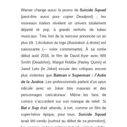
Warner change aussi la promo de
Suicide Squad
(peut-être aussi pour copier
Deadpool
) ; les
nouveaux
trailers
révèlent un univers totalement
déjanté et pop, à grands renforts de tubes
musicaux. Très loin de la noirceur annoncée un an
plus tôt. L’évolution du logo (illustration à droite) est
saisissante (— voire consternante). À sa sortie
début août 2016, le film de David Ayer avec Will
Smith (Deadshot), Margot Robbie (Harley Quinn) et
Jared Leto (le Joker) essuie des critiques encore
plus violentes que
Batman v Superman : l’Aube
de la Justice
. Les professionnels parlent d’un opus
ridicule avec un Joker très mauvais et des
personnages caricaturaux. Même les fans de
comics s’accordent sur son manque de relief. Si
Bat v Sup
était attendu, à tort, comme un film de
super-héros épique, pour tous,
Suicide Squad
avait été vendu (surtout au début de sa promotion),