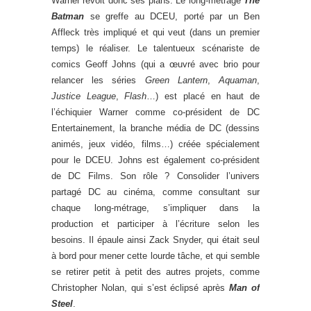
Warner revoit donc ses plans. Le long-métrage
The
Batman
se greffe au DCEU, porté par un Ben
Affleck très impliqué et qui veut (dans un premier
temps) le réaliser. Le talentueux scénariste de
comics Geoff Johns (qui a œuvré avec brio pour
relancer les séries
Green Lantern
,
Aquaman
,
Justice League
,
Flash
…) est placé en haut de
l’échiquier Warner comme co-président de DC
Entertainement, la branche média de DC (dessins
animés, jeux vidéo, films…) créée spécialement
pour le DCEU. Johns est également co-président
de DC Films. Son rôle ? Consolider l’univers
partagé DC au cinéma, comme consultant sur
chaque long-métrage, s’impliquer dans la
production et participer à l’écriture selon les
besoins. Il épaule ainsi Zack Snyder, qui était seul
à bord pour mener cette lourde tâche, et qui semble
se retirer petit à petit des autres projets, comme
Christopher Nolan, qui s’est éclipsé après
Man of
Steel
.