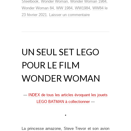
Steelbook
,
Wonder Woman
,
Wonder Woman 1984
,
Wonder Woman 84
,
WW 1984
,
WW1984
,
WW84
le
23 février 2021
.
Laisser un commentaire
UN SEUL SET LEGO
POUR LE FILM
WONDER WOMAN
—
INDEX de tous les articles évoquant les jouets
LEGO BATMAN à collectionner
—
•
La princesse amazone, Steve Trevor et son avion