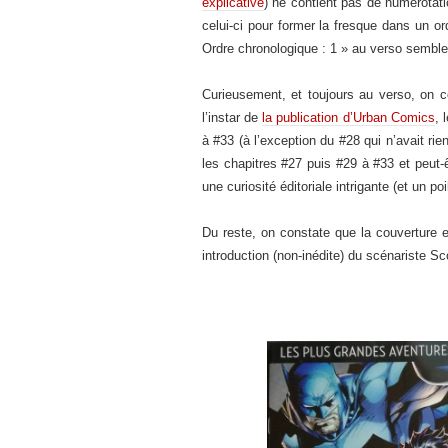
explicative
) ne contient pas de numérotati
celui-ci pour former la fresque dans un ord
Ordre chronologique : 1 » au verso semble
Curieusement, et toujours au verso, on c
l’instar de
la publication d’Urban Comics
, 
à #33 (à l’exception du #28 qui n’avait ri
les chapitres #27 puis #29 à #33 et peut-
une curiosité éditoriale intrigante (et un p
Du reste, on constate que la couverture es
introduction (non-inédite) du scénariste Sc