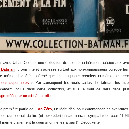
t avec Urban Comics une collection de comics entièrement dédiée aux aventur
e Batman
». Son intérêt s’adresse surtout aux non-connaisseurs puisque les f
 De même, il a été confirmé que les cinquante premiers numéros ne seront
 des super-héros
». Par conséquent les récits cultes de Batman, les inc
ément inclus dans cette collection, et s’ils le sont ce sera dans plu
age créée sur ce site à cet effet
.
la première partie de
L’An Zéro
, un récit idéal pour commencer les aventures
,
ce qui permet de lire (et posséder) un arc narratif sympathique pour 11,98
 même clairement le coup si on ne les a pas !). Découverte.