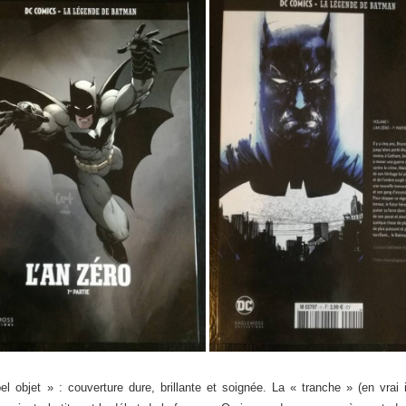
 objet » : couverture dure, brillante et soignée. La « tranche » (en vrai i