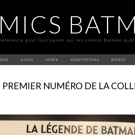
MICS BAT
 référence pour tout savoir sur les comics Batman pub
SQUE
GUIDE
INDEX
ADAPTATIONS
BONUS
 PREMIER NUMÉRO DE LA COL