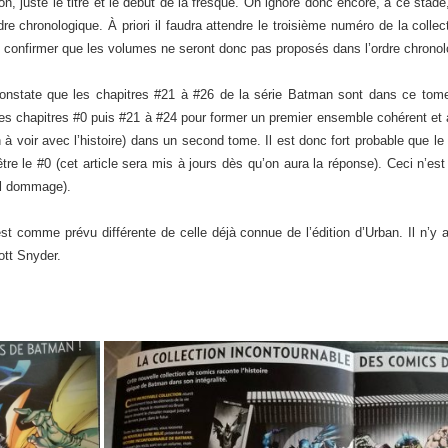
on, juste le titre et le début de la fresque. On ignore donc encore, à ce stad
re chronologique. À priori il faudra attendre le troisième numéro de la collec
 confirmer que les volumes ne seront donc pas proposés dans l’ordre chronolog
onstate que les chapitres #21 à #26 de la série Batman sont dans ce tome. 
les chapitres #0 puis #21 à #24 pour former un premier ensemble cohérent et 
en à voir avec l’histoire) dans un second tome. Il est donc fort probable qu
être le #0 (cet article sera mis à jours dès qu’on aura la réponse). Ceci n’
oil dommage).
t comme prévu différente de celle déjà connue de l’édition d’Urban. Il n’y a
ott Snyder.