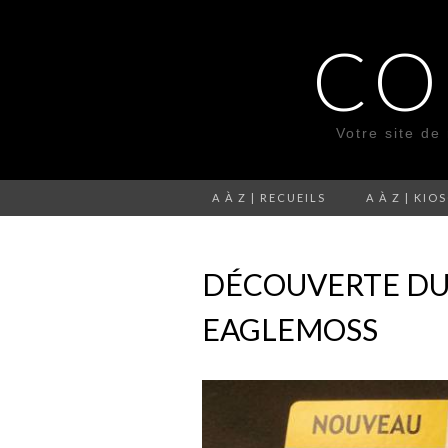
CO
Votre site de
A À Z | RECUEILS
A À Z | KIO
DÉCOUVERTE DU
EAGLEMOSS