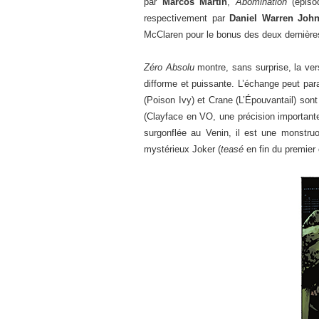
par
Marcos Martin
,
Abomination
(épiso
respectivement par
Daniel Warren Joh
McClaren pour le bonus des deux dernière
Zéro Absolu
montre, sans surprise, la ver
difforme et puissante. L’échange peut par
(Poison Ivy) et Crane (L’Épouvantail) son
(Clayface en VO, une précision importante 
surgonflée au Venin, il est une monstru
mystérieux Joker (
teasé
en fin du premier 