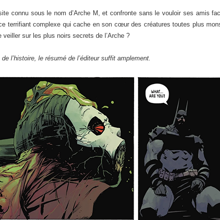
site connu sous le nom d’Arche M, et confronte sans le vouloir ses amis fa
ce terrifiant complexe qui cache en son cœur des créatures toutes plus mons
veiller sur les plus noirs secrets de l’Arche ?
de l’histoire, le résumé de l’éditeur suffit amplement.