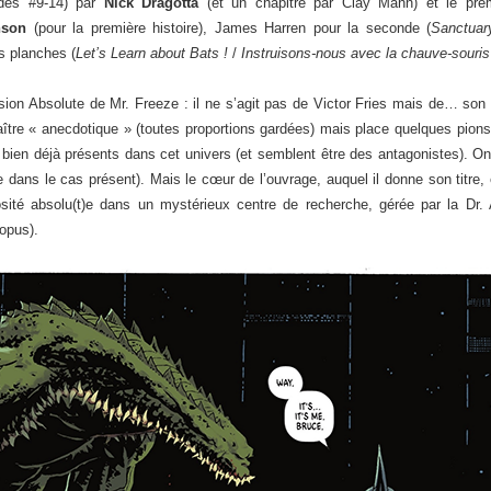
des #9-14) par
Nick Dragotta
(et un chapitre par Clay Mann) et le pr
nson
(pour la première histoire), James Harren pour la seconde (
Sanctua
s planches (
Let’s Learn about Bats !
/
Instruisons-nous avec la chauve-souris
sion Absolute de Mr. Freeze : il ne s’agit pas de Victor Fries mais de… son f
aître « anecdotique » (toutes proportions gardées) mais place quelques pions
t bien déjà présents dans cet univers (et semblent être des antagonistes). O
dans le cas présent). Mais le cœur de l’ouvrage, auquel il donne son titre, e
osité absolu(t)e dans un mystérieux centre de recherche, gérée par la Dr.
opus).