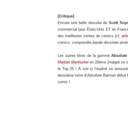
[Critique]
Encore une belle réussite de
Scott Sny
commercial (aux États-Unis ET en France)
des meilleures ventes de comics (cf.
art
comics
, comprendre
bande dessinée améri
Les autres titres de la gamme
Absolute
Martian Manhunter
en 20ème (malgré sa so
le Top 25 ! À voir si l’exploit se renouv
deuxième tome d’
Absolute Batman
début f
comic
!