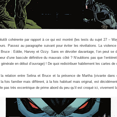
lutôt cohérente par rapport à ce qui est montré (les tests du sujet 27 – W
ieurs. Passez au paragraphe suivant pour éviter les révélations. La violen
ruce : Eddie, Harvey et Ozzy. Sans en dévoiler davantage, l’on peut se dem
ur d’une bascule définitive du mauvais côté ? N’oublions pas que l’entièreté
e générale en début d’ouvrage) ! De quoi redistribuer habilement les cartes de 
la relation entre Selina et Bruce et la présence de Martha (vivante dans ce
 fois familier mais différent, à la fois habituel mais original, est décidémen
le pas très excentrique de prime abord du peu qu’il est croqué ici, vivement la