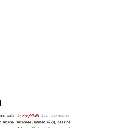
oins celui de
Knightfall
) dans une version
o Absolu
(
Absolute Batman
#7-8), dessiné