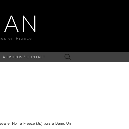
MAN
liés en France
Rechercher :
À PROPOS / CONTACT
evalier Noir à Freeze (Jr.) puis à Bane. Un