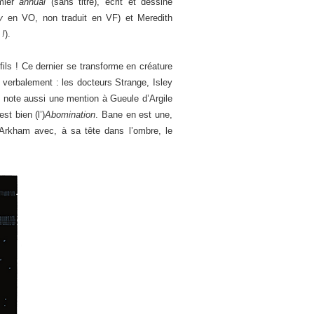
emier
annual
(sans titre), écrit et dessiné
ry
en VO, non traduit en VF) et Meredith
 !
).
ils ! Ce dernier se transforme en créature
 verbalement : les docteurs Strange, Isley
n note aussi une mention à Gueule d’Argile
st bien (l’)
Abomination
. Bane en est une,
 Arkham avec, à sa tête dans l’ombre, le