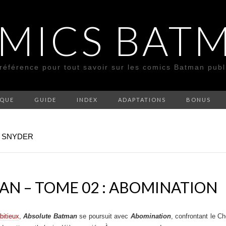
MICS BAT
 référence pour tout savoir sur les comics Batman pub
SQUE
GUIDE
INDEX
ADAPTATIONS
BONUS
T SNYDER
N – TOME 02 : ABOMINATION
bitieux
,
Absolute Batman
se poursuit avec
Abomination
, confrontant le Ch