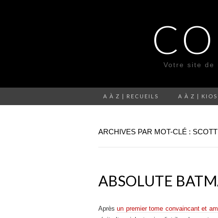
CO
Votre site de
A À Z | RECUEILS
A À Z | KIO
ARCHIVES PAR MOT-CLÉ : SCOT
ABSOLUTE BATMA
Après
un premier tome convaincant et am