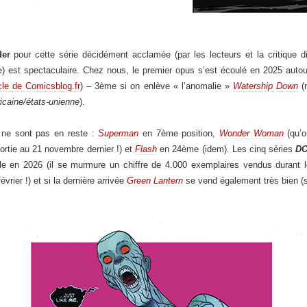
der
pour cette série décidément acclamée (par les lecteurs et la critique di
 est spectaculaire. Chez nous, le premier opus s’est écoulé en 2025 auto
icle de Comicsblog.fr
) – 3ème si on enlève « l’anomalie »
Watership Down
(n
caine/états-unienne
).
ne sont pas en reste :
Superman
en 7ème position,
Wonder Woman
(qu’o
rtie au 21 novembre dernier !) et
Flash
en 24ème (idem). Les cinq séries
DC
èle en 2026 (il se murmure un chiffre de 4.000 exemplaires vendus durant l
évrier !) et si la dernière arrivée
Green Lantern
se vend également très bien (s