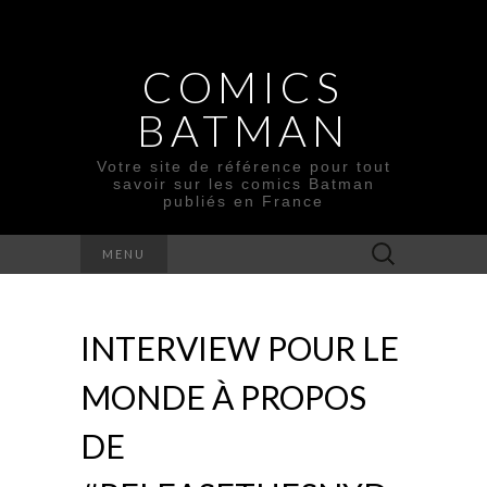
COMICS
BATMAN
Votre site de référence pour tout
savoir sur les comics Batman
publiés en France
Rechercher :
MENU
INTERVIEW POUR LE
MONDE À PROPOS
DE