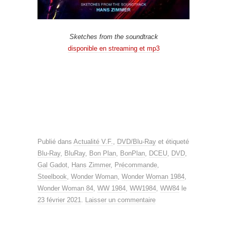
Sketches from the soundtrack
disponible en streaming et mp3
Publié dans
Actualité V.F.
,
DVD/Blu-Ray
et étiqueté
Blu-Ray
,
BluRay
,
Bon Plan
,
BonPlan
,
DCEU
,
DVD
,
Gal Gadot
,
Hans Zimmer
,
Précommande
,
Steelbook
,
Wonder Woman
,
Wonder Woman 1984
,
Wonder Woman 84
,
WW 1984
,
WW1984
,
WW84
le
23 février 2021
.
Laisser un commentaire