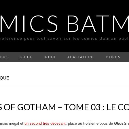
MICS BAT
 référence pour tout savoir sur les comics Batman pub
SQUE
GUIDE
INDEX
ADAPTATIONS
BONUS
IQUE
OF GOTHAM – TOME 03 : LE C
 mais inégal et
un second très décevant
, place au troisième opus de
Ghosts 