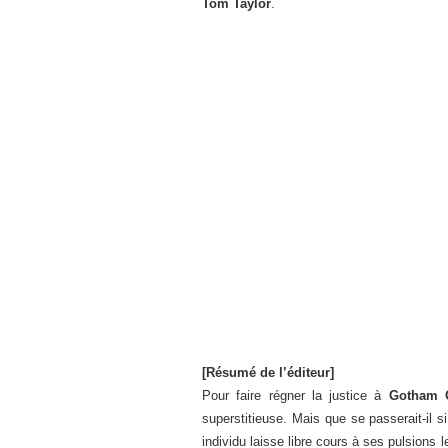
Tom Taylor
.
[Résumé de l’éditeur]
Pour faire régner la justice à
Gotham C
superstitieuse. Mais que se passerait-il s
individu laisse libre cours à ses pulsions