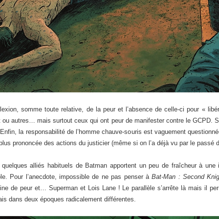
éflexion, somme toute relative, de la peur et l’absence de celle-ci pour « lib
joint ou autres… mais surtout ceux qui ont peur de manifester contre le GCPD. S
. Enfin, la responsabilité de l’homme chauve-souris est vaguement questionnée m
s prononcée des actions du justicier (même si on l’a déjà vu par le passé da
 quelques alliés habituels de Batman apportent un peu de fraîcheur à une
able. Pour l’anecdote, impossible de ne pas penser à
Bat-Man : Second Knig
ine de peur et… Superman et Lois Lane ! Le parallèle s’arrête là mais il pe
mais dans deux époques radicalement différentes.