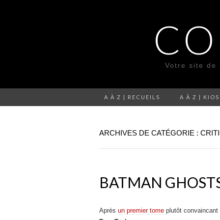
CO
Votre site de
A À Z | RECUEILS
A À Z | KIO
ARCHIVES DE CATÉGORIE : CRIT
BATMAN GHOSTS 
Après
un premier tome
plutôt convaincant