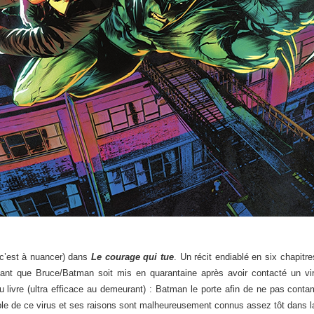
 c’est à nuancer) dans
Le courage qui tue
. Un récit endiablé en six chapitr
vant que Bruce/Batman soit mis en quarantaine après avoir contacté un vir
livre (ultra efficace au demeurant) : Batman le porte afin de ne pas contaminer
able de ce virus et ses raisons sont malheureusement connus assez tôt dans l