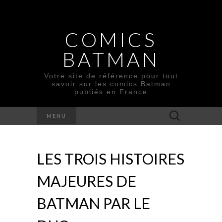
COMICS
BATMAN
Votre site de référence pour tout
savoir sur les comics Batman
publiés en France
Rechercher :
MENU
LES TROIS HISTOIRES
MAJEURES DE
BATMAN PAR LE