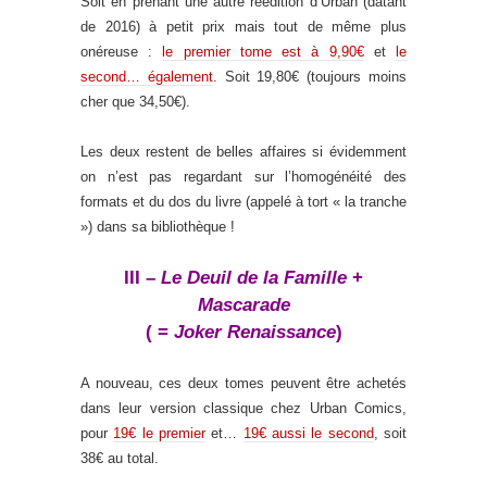
Soit en prenant une autre réédition d’Urban (datant
de 2016) à petit prix mais tout de même plus
onéreuse :
le premier tome est à 9,90€
et
le
second… également
. Soit 19,80€ (toujours moins
cher que 34,50€).
Les deux restent de belles affaires si évidemment
on n’est pas regardant sur l’homogénéité des
formats et du dos du livre (appelé à tort « la tranche
») dans sa bibliothèque !
III –
Le Deuil de la Famille
+
Mascarade
( =
Joker Renaissance
)
A nouveau, ces deux tomes peuvent être achetés
dans leur version classique chez Urban Comics,
pour
19€ le premier
et…
19€ aussi le second
, soit
38€ au total.