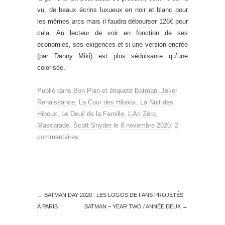
vu, de beaux écrins luxueux en noir et blanc pour
les mêmes arcs mais il faudra débourser 126€ pour
cela. Au lecteur de voir en fonction de ses
économies, ses exigences et si une version encrée
(par Danny Miki) est plus séduisante qu’une
colorisée.
Publié dans
Bon Plan
et étiqueté
Batman
,
Joker
Renaissance
,
La Cour des Hiboux
,
La Nuit des
Hiboux
,
Le Deuil de la Famille
,
L’An Zéro
,
Mascarade
,
Scott Snyder
le
8 novembre 2020
.
2
commentaires
←
BATMAN DAY 2020 : LES LOGOS DE FANS PROJETÉS
À PARIS !
BATMAN – YEAR TWO / ANNÉE DEUX
→