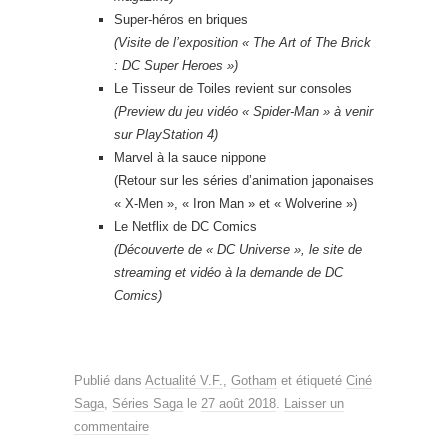
Super-héros en briques
(Visite de l’exposition « The Art of The Brick
: DC Super Heroes »)
Le Tisseur de Toiles revient sur consoles
(Preview du jeu vidéo « Spider-Man » à venir
sur PlayStation 4)
Marvel à la sauce nippone
(Retour sur les séries d’animation japonaises
« X-Men », « Iron Man » et « Wolverine »)
Le Netflix de DC Comics
(Découverte de « DC Universe », le site de
streaming et vidéo à la demande de DC
Comics)
Publié dans
Actualité V.F.
,
Gotham
et étiqueté
Ciné
Saga
,
Séries Saga
le
27 août 2018
.
Laisser un
commentaire