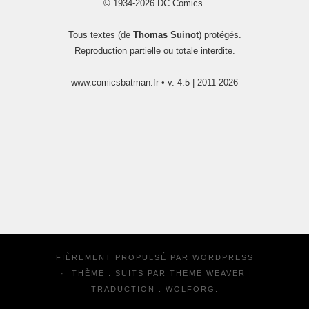
© 1934-2026 DC Comics.
Tous textes (de
Thomas Suinot
) protégés.
Reproduction partielle ou totale interdite.
www.comicsbatman.fr
• v. 4.5 | 2011-2026
FIÈREMENT PROPULSÉ PAR
WORDPRESS
·
THÈME : SUITS PAR
THEME WEAVER
|
TRADUCTION :
WOLFORG
.