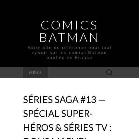
COMICS
BATMAN
Votre site de référence pour tout
savoir sur les comics Batman
publiés en France
Rechercher :
MENU
SÉRIES SAGA #13 —
SPÉCIAL SUPER-
HÉROS & SÉRIES TV :