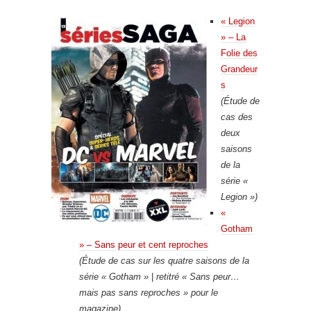
« Legion
» – La
Folie des
Grandeur
s
(Étude de
cas des
deux
saisons
de la
série «
Legion »)
«
Gotham
» – Sans peur et cent reproches
(Étude de cas sur les quatre saisons de la
série « Gotham »
|
retitré « Sans peur…
mais pas sans reproches » pour le
magazine)