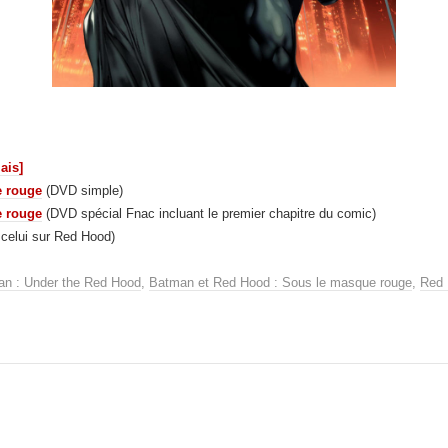
ais]
e rouge
(DVD simple)
e rouge
(DVD spécial Fnac incluant le premier chapitre du comic)
 celui sur Red Hood)
n : Under the Red Hood
,
Batman et Red Hood : Sous le masque rouge
,
Red