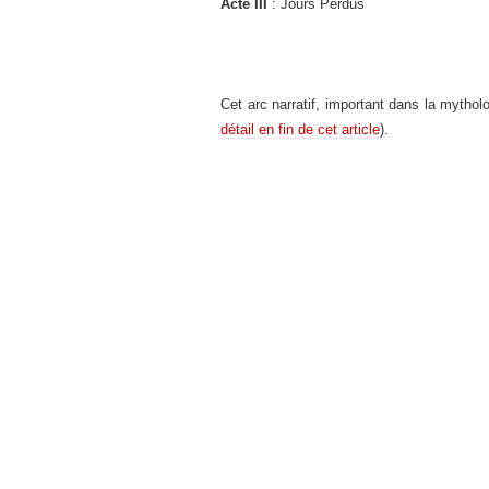
Acte III
: Jours Perdus
Cet arc narratif, important dans la mythol
détail en fin de cet article
).