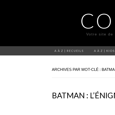
CO
Votre site de
A À Z | RECUEILS
A À Z | KIO
ARCHIVES PAR MOT-CLÉ : BATM
BATMAN : L’ÉNI