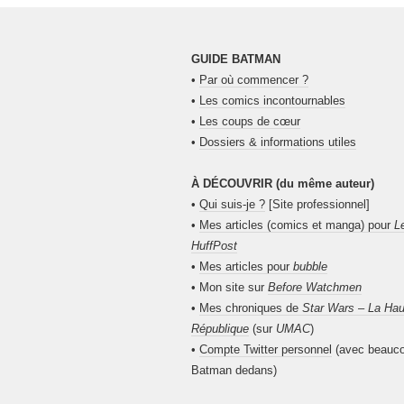
GUIDE BATMAN
•
Par où commencer ?
•
Les comics incontournables
•
Les coups de cœur
•
Dossiers & informations utiles
À DÉCOUVRIR (du même auteur)
•
Qui suis-je ?
[Site professionnel]
•
Mes articles (comics et manga) pour
L
HuffPost
•
Mes articles pour
bubble
• Mon site sur
Before Watchmen
•
Mes chroniques de
Star Wars – La Hau
République
(sur
UMAC
)
•
Compte Twitter personnel
(avec beauc
Batman dedans)