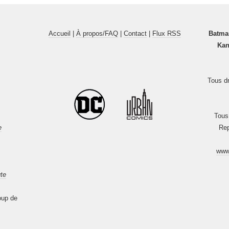
Accueil
|
À propos/FAQ
|
Contact
|
Flux RSS
Batma
Kan
Tous dr
Tous
e
Rep
www
te
oup de