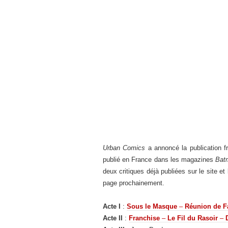
Urban Comics
a annoncé la publication 
publié en France dans les magazines
Bat
deux critiques déjà publiées sur le site e
page prochainement.
Acte I
:
Sous le Masque
–
Réunion de F
Acte II
:
Franchise
–
Le Fil du Rasoir
–