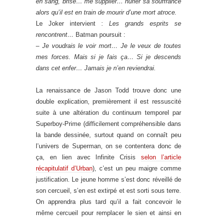
en sang, brisé… me supplier… hurler sa souffrance
alors qu’il est en train de mourir d’une mort atroce.
Le Joker intervient :
Les grands esprits se
rencontrent…
Batman poursuit :
–
Je voudrais le voir mort… Je le veux de toutes
mes forces. Mais si je fais ça… Si je descends
dans cet enfer… Jamais je n’en reviendrai.
La renaissance de Jason Todd trouve donc une
double explication, premièrement il est ressuscité
suite à une altération du continuum temporel par
Superboy-Prime (difficilement compréhensible dans
la bande dessinée, surtout quand on connaît peu
l’univers de Superman, on se contentera donc de
ça, en lien avec Infinite Crisis
selon l’article
récapitulatif d’Urban
), c’est un peu maigre comme
justification. Le jeune homme s’est donc réveillé de
son cercueil, s’en est extirpé et est sorti sous terre.
On apprendra plus tard qu’il a fait concevoir le
même cercueil pour remplacer le sien et ainsi en