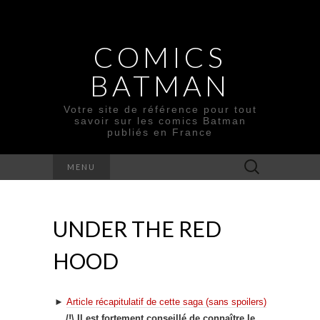
COMICS
BATMAN
Votre site de référence pour tout
savoir sur les comics Batman
publiés en France
Rechercher :
MENU
UNDER THE RED
HOOD
►
Article récapitulatif de cette saga (sans spoilers)
/!\ Il est fortement conseillé de connaître le