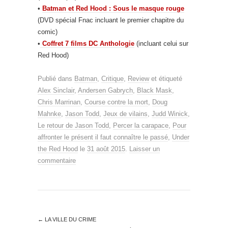
•
Batman et Red Hood : Sous le masque rouge
(DVD spécial Fnac incluant le premier chapitre du
comic)
•
Coffret 7 films DC Anthologie
(incluant celui sur
Red Hood)
Publié dans
Batman
,
Critique
,
Review
et étiqueté
Alex Sinclair
,
Andersen Gabrych
,
Black Mask
,
Chris Marrinan
,
Course contre la mort
,
Doug
Mahnke
,
Jason Todd
,
Jeux de vilains
,
Judd Winick
,
Le retour de Jason Todd
,
Percer la carapace
,
Pour
affronter le présent il faut connaître le passé
,
Under
the Red Hood
le
31 août 2015
.
Laisser un
commentaire
←
LA VILLE DU CRIME