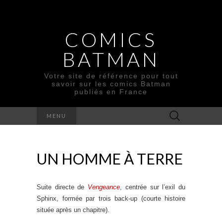
COMICS
BATMAN
Votre site de référence pour tout
savoir sur les comics Batman
publiés en France
Rechercher :
MENU
UN HOMME À TERRE
Suite directe de
Vengeance
, centrée sur l’exil du
Sphinx, formée par trois back-up (courte histoire
située après un chapitre).