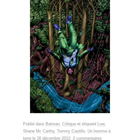
Publié dans
Batman
,
Critique
et étiqueté
Low
,
Shane Mc Carthy
,
Tommy Castillo
,
Un homme à
terre
le
26 décembre 2012
.
2 commentaires