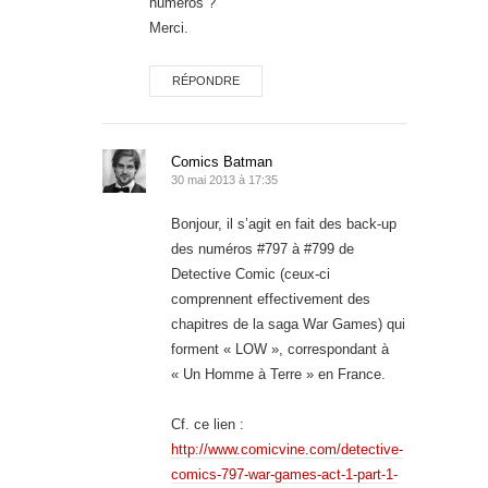
numéros ?
Merci.
RÉPONDRE
Comics Batman
30 mai 2013 à 17:35
Bonjour, il s’agit en fait des back-up
des numéros #797 à #799 de
Detective Comic (ceux-ci
comprennent effectivement des
chapitres de la saga War Games) qui
forment « LOW », correspondant à
« Un Homme à Terre » en France.
Cf. ce lien :
http://www.comicvine.com/detective-
comics-797-war-games-act-1-part-1-