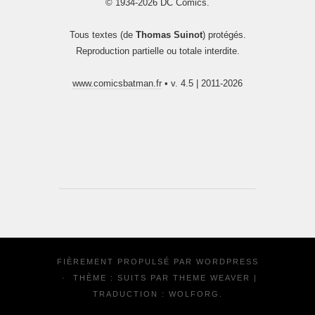
© 1934-2026 DC Comics.
Tous textes (de
Thomas Suinot
) protégés.
Reproduction partielle ou totale interdite.
www.comicsbatman.fr
• v. 4.5 | 2011-2026
FIÈREMENT PROPULSÉ PAR
WORDPRESS
·
THÈME : SUITS PAR
THEME WEAVER
|
TRADUCTION :
WOLFORG
.