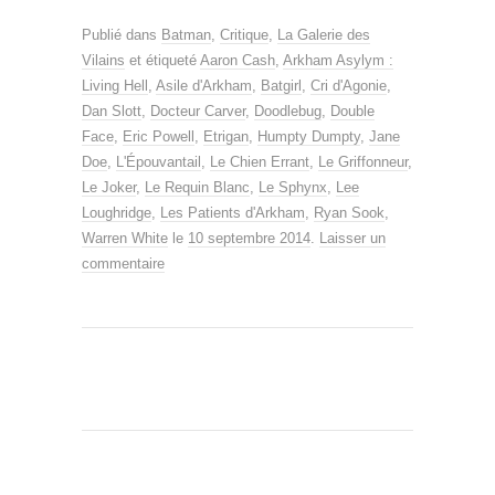
Publié dans
Batman
,
Critique
,
La Galerie des
Vilains
et étiqueté
Aaron Cash
,
Arkham Asylym :
Living Hell
,
Asile d'Arkham
,
Batgirl
,
Cri d'Agonie
,
Dan Slott
,
Docteur Carver
,
Doodlebug
,
Double
Face
,
Eric Powell
,
Etrigan
,
Humpty Dumpty
,
Jane
Doe
,
L'Épouvantail
,
Le Chien Errant
,
Le Griffonneur
,
Le Joker
,
Le Requin Blanc
,
Le Sphynx
,
Lee
Loughridge
,
Les Patients d'Arkham
,
Ryan Sook
,
Warren White
le
10 septembre 2014
.
Laisser un
commentaire