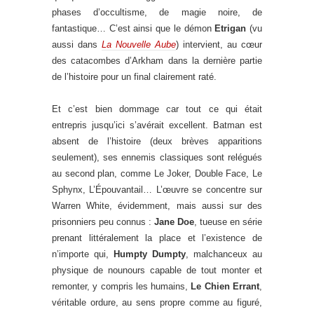
phases d’occultisme, de magie noire, de
fantastique… C’est ainsi que le démon
Etrigan
(vu
aussi dans
La Nouvelle Aube
) intervient, au cœur
des catacombes d’Arkham dans la dernière partie
de l’histoire pour un final clairement raté.
Et c’est bien dommage car tout ce qui était
entrepris jusqu’ici s’avérait excellent. Batman est
absent de l’histoire (deux brèves apparitions
seulement), ses ennemis classiques sont relégués
au second plan, comme Le Joker, Double Face, Le
Sphynx, L’Épouvantail… L’œuvre se concentre sur
Warren White, évidemment, mais aussi sur des
prisonniers peu connus :
Jane Doe
, tueuse en série
prenant littéralement la place et l’existence de
n’importe qui,
Humpty Dumpty
, malchanceux au
physique de nounours capable de tout monter et
remonter, y compris les humains,
Le Chien Errant
,
véritable ordure, au sens propre comme au figuré,