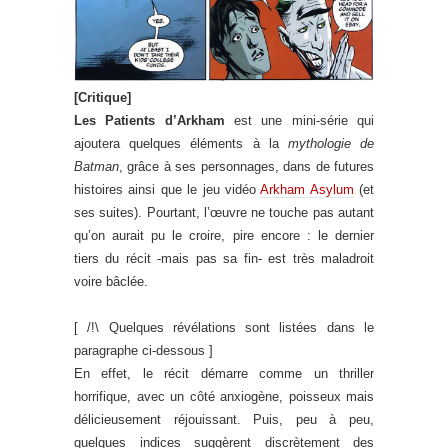
[Critique]
Les Patients d’Arkham
est une mini-série qui
ajoutera quelques éléments à la
mythologie de
Batman
, grâce à ses personnages, dans de futures
histoires ainsi que le jeu vidéo
Arkham Asylum
(et
ses suites). Pourtant, l’œuvre ne touche pas autant
qu’on aurait pu le croire, pire encore : le dernier
tiers du récit -mais pas sa fin- est très maladroit
voire bâclée.
[ /!\ Quelques révélations sont listées dans le
paragraphe ci-dessous ]
En effet, le récit démarre comme un thriller
horrifique, avec un côté anxiogène, poisseux mais
délicieusement réjouissant. Puis, peu à peu,
quelques indices suggèrent discrètement des