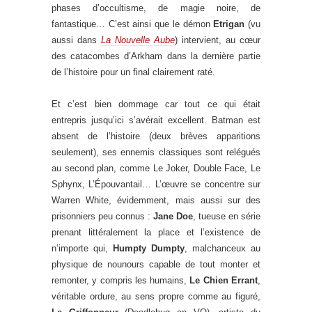
phases d’occultisme, de magie noire, de
fantastique… C’est ainsi que le démon
Etrigan
(vu
aussi dans
La Nouvelle Aube
) intervient, au cœur
des catacombes d’Arkham dans la dernière partie
de l’histoire pour un final clairement raté.
Et c’est bien dommage car tout ce qui était
entrepris jusqu’ici s’avérait excellent. Batman est
absent de l’histoire (deux brèves apparitions
seulement), ses ennemis classiques sont relégués
au second plan, comme Le Joker, Double Face, Le
Sphynx, L’Épouvantail… L’œuvre se concentre sur
Warren White, évidemment, mais aussi sur des
prisonniers peu connus :
Jane Doe
, tueuse en série
prenant littéralement la place et l’existence de
n’importe qui,
Humpty Dumpty
, malchanceux au
physique de nounours capable de tout monter et
remonter, y compris les humains,
Le Chien Errant
,
véritable ordure, au sens propre comme au figuré,