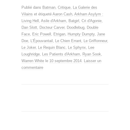
Publié dans
Batman
,
Critique
,
La Galerie des
Vilains
et étiqueté
Aaron Cash
,
Arkham Asylym :
Living Hell
,
Asile d'Arkham
,
Batgirl
,
Cri d'Agonie
,
Dan Slott
,
Docteur Carver
,
Doodlebug
,
Double
Face
,
Eric Powell
,
Etrigan
,
Humpty Dumpty
,
Jane
Doe
,
L'Épouvantail
,
Le Chien Errant
,
Le Griffonneur
,
Le Joker
,
Le Requin Blanc
,
Le Sphynx
,
Lee
Loughridge
,
Les Patients d'Arkham
,
Ryan Sook
,
Warren White
le
10 septembre 2014
.
Laisser un
commentaire