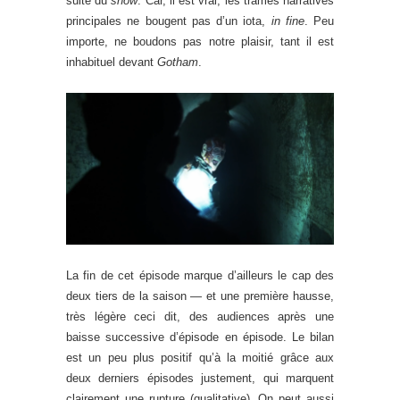
suite du
show
. Car, il est vrai, les trames narratives
principales ne bougent pas d’un iota,
in fine
. Peu
importe, ne boudons pas notre plaisir, tant il est
inhabituel devant
Gotham
.
La fin de cet épisode marque d’ailleurs le cap des
deux tiers de la saison — et une première hausse,
très légère ceci dit, des audiences après une
baisse successive d’épisode en épisode. Le bilan
est un peu plus positif qu’à la moitié grâce aux
deux derniers épisodes justement, qui marquent
clairement une rupture (qualitative). On peut aussi