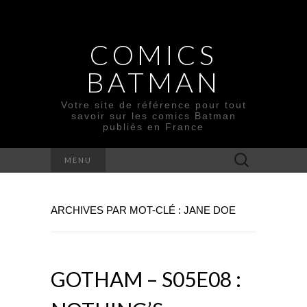
COMICS
BATMAN
Votre site de référence pour tout
savoir sur les comics Batman
publiés en France
Rechercher :
MENU
ARCHIVES PAR MOT-CLÉ : JANE DOE
GOTHAM – S05E08 :