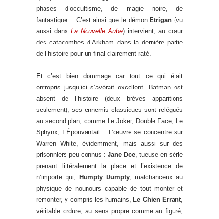
phases d’occultisme, de magie noire, de
fantastique… C’est ainsi que le démon
Etrigan
(vu
aussi dans
La Nouvelle Aube
) intervient, au cœur
des catacombes d’Arkham dans la dernière partie
de l’histoire pour un final clairement raté.
Et c’est bien dommage car tout ce qui était
entrepris jusqu’ici s’avérait excellent. Batman est
absent de l’histoire (deux brèves apparitions
seulement), ses ennemis classiques sont relégués
au second plan, comme Le Joker, Double Face, Le
Sphynx, L’Épouvantail… L’œuvre se concentre sur
Warren White, évidemment, mais aussi sur des
prisonniers peu connus :
Jane Doe
, tueuse en série
prenant littéralement la place et l’existence de
n’importe qui,
Humpty Dumpty
, malchanceux au
physique de nounours capable de tout monter et
remonter, y compris les humains,
Le Chien Errant
,
véritable ordure, au sens propre comme au figuré,