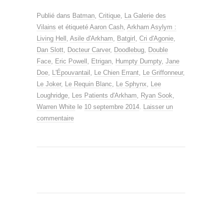
Publié dans
Batman
,
Critique
,
La Galerie des
Vilains
et étiqueté
Aaron Cash
,
Arkham Asylym :
Living Hell
,
Asile d'Arkham
,
Batgirl
,
Cri d'Agonie
,
Dan Slott
,
Docteur Carver
,
Doodlebug
,
Double
Face
,
Eric Powell
,
Etrigan
,
Humpty Dumpty
,
Jane
Doe
,
L'Épouvantail
,
Le Chien Errant
,
Le Griffonneur
,
Le Joker
,
Le Requin Blanc
,
Le Sphynx
,
Lee
Loughridge
,
Les Patients d'Arkham
,
Ryan Sook
,
Warren White
le
10 septembre 2014
.
Laisser un
commentaire