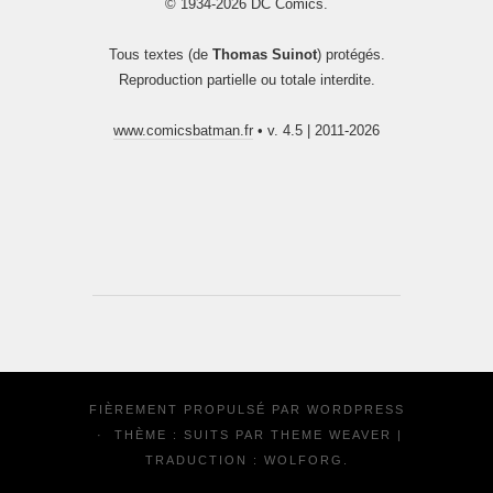
© 1934-2026 DC Comics.
Tous textes (de
Thomas Suinot
) protégés.
Reproduction partielle ou totale interdite.
www.comicsbatman.fr
• v. 4.5 | 2011-2026
FIÈREMENT PROPULSÉ PAR
WORDPRESS
·
THÈME : SUITS PAR
THEME WEAVER
|
TRADUCTION :
WOLFORG
.