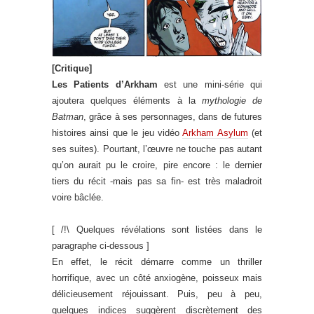
[Critique]
Les Patients d’Arkham
est une mini-série qui
ajoutera quelques éléments à la
mythologie de
Batman
, grâce à ses personnages, dans de futures
histoires ainsi que le jeu vidéo
Arkham Asylum
(et
ses suites). Pourtant, l’œuvre ne touche pas autant
qu’on aurait pu le croire, pire encore : le dernier
tiers du récit -mais pas sa fin- est très maladroit
voire bâclée.
[ /!\ Quelques révélations sont listées dans le
paragraphe ci-dessous ]
En effet, le récit démarre comme un thriller
horrifique, avec un côté anxiogène, poisseux mais
délicieusement réjouissant. Puis, peu à peu,
quelques indices suggèrent discrètement des