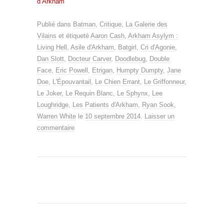
d’Arkham
Publié dans
Batman
,
Critique
,
La Galerie des
Vilains
et étiqueté
Aaron Cash
,
Arkham Asylym :
Living Hell
,
Asile d'Arkham
,
Batgirl
,
Cri d'Agonie
,
Dan Slott
,
Docteur Carver
,
Doodlebug
,
Double
Face
,
Eric Powell
,
Etrigan
,
Humpty Dumpty
,
Jane
Doe
,
L'Épouvantail
,
Le Chien Errant
,
Le Griffonneur
,
Le Joker
,
Le Requin Blanc
,
Le Sphynx
,
Lee
Loughridge
,
Les Patients d'Arkham
,
Ryan Sook
,
Warren White
le
10 septembre 2014
.
Laisser un
commentaire