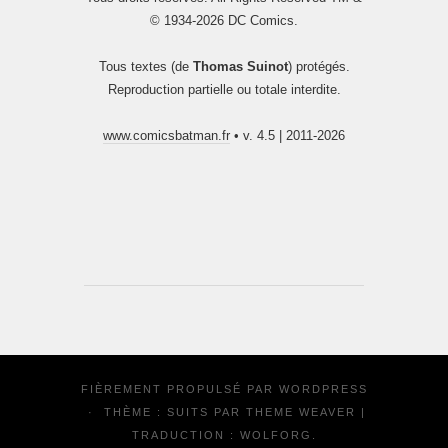
© 1934-2026 DC Comics.
Tous textes (de
Thomas Suinot
) protégés.
Reproduction partielle ou totale interdite.
www.comicsbatman.fr
• v. 4.5 | 2011-2026
FIÈREMENT PROPULSÉ PAR
WORDPRESS
·
THÈME : SUITS PAR
THEME WEAVER
|
TRADUCTION :
WOLFORG
.