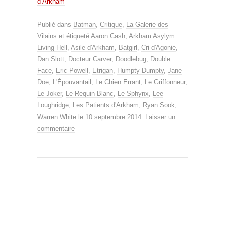
d’Arkham
Publié dans
Batman
,
Critique
,
La Galerie des
Vilains
et étiqueté
Aaron Cash
,
Arkham Asylym :
Living Hell
,
Asile d'Arkham
,
Batgirl
,
Cri d'Agonie
,
Dan Slott
,
Docteur Carver
,
Doodlebug
,
Double
Face
,
Eric Powell
,
Etrigan
,
Humpty Dumpty
,
Jane
Doe
,
L'Épouvantail
,
Le Chien Errant
,
Le Griffonneur
,
Le Joker
,
Le Requin Blanc
,
Le Sphynx
,
Lee
Loughridge
,
Les Patients d'Arkham
,
Ryan Sook
,
Warren White
le
10 septembre 2014
.
Laisser un
commentaire