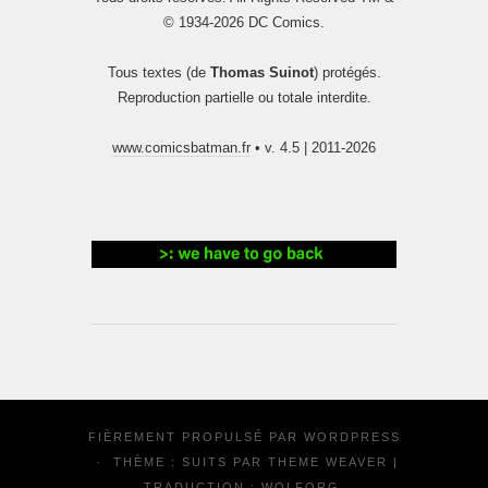
© 1934-2026 DC Comics.
Tous textes (de
Thomas Suinot
) protégés.
Reproduction partielle ou totale interdite.
www.comicsbatman.fr
• v. 4.5 | 2011-2026
FIÈREMENT PROPULSÉ PAR
WORDPRESS
·
THÈME : SUITS PAR
THEME WEAVER
|
TRADUCTION :
WOLFORG
.