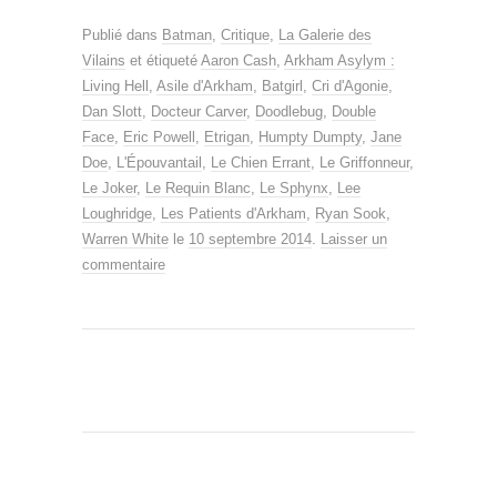
Publié dans
Batman
,
Critique
,
La Galerie des
Vilains
et étiqueté
Aaron Cash
,
Arkham Asylym :
Living Hell
,
Asile d'Arkham
,
Batgirl
,
Cri d'Agonie
,
Dan Slott
,
Docteur Carver
,
Doodlebug
,
Double
Face
,
Eric Powell
,
Etrigan
,
Humpty Dumpty
,
Jane
Doe
,
L'Épouvantail
,
Le Chien Errant
,
Le Griffonneur
,
Le Joker
,
Le Requin Blanc
,
Le Sphynx
,
Lee
Loughridge
,
Les Patients d'Arkham
,
Ryan Sook
,
Warren White
le
10 septembre 2014
.
Laisser un
commentaire