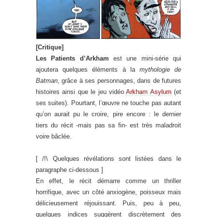
[Critique]
Les Patients d’Arkham
est une mini-série qui
ajoutera quelques éléments à la
mythologie de
Batman
, grâce à ses personnages, dans de futures
histoires ainsi que le jeu vidéo
Arkham Asylum
(et
ses suites). Pourtant, l’œuvre ne touche pas autant
qu’on aurait pu le croire, pire encore : le dernier
tiers du récit -mais pas sa fin- est très maladroit
voire bâclée.
[ /!\ Quelques révélations sont listées dans le
paragraphe ci-dessous ]
En effet, le récit démarre comme un thriller
horrifique, avec un côté anxiogène, poisseux mais
délicieusement réjouissant. Puis, peu à peu,
quelques indices suggèrent discrètement des